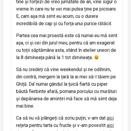
tine și forțezi de vreo jumătate de an, vine sigur o
vreme în care nu te vei mai putea ține pe picioare.
E, cam așa mă simt eu acum, cu o durere
incredibilă de cap și cu forța unui purice rătăcit.
Partea cea mai proastă este că numai eu mă simt
așa, ci și cei din jurul meu, pentru că am exagerat
cu toții săptămâna asta, stând în atelier uneori de
la 8 dimineața până la 1 tot dimineața.
Să nu credeți că vine weekendul și ne odihnim,
din contră, mergem la țară la ai mei să-l tăiem pe
Ghiță. Da’ numai gândul la țuică fiartă cu piper
băută fierbinte afară, pomana porcului cu murături
și depănarea de amintiri mă face să mă simt deja
mai bine.
Ca să nu vă plângeți că scriu puțin, v-am dat
aici
rețeta pentru tarta cu fructe și v-am povestit
aici