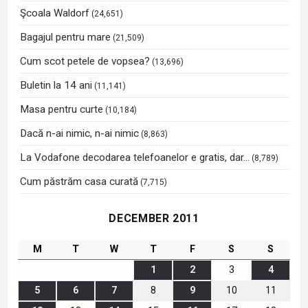
Şcoala Waldorf
(24,651)
Bagajul pentru mare
(21,509)
Cum scot petele de vopsea?
(13,696)
Buletin la 14 ani
(11,141)
Masa pentru curte
(10,184)
Dacă n-ai nimic, n-ai nimic
(8,863)
La Vodafone decodarea telefoanelor e gratis, dar…
(8,789)
Cum păstrăm casa curată
(7,715)
DECEMBER 2011
M
T
W
T
F
S
S
1
2
3
4
5
6
7
8
9
10
11