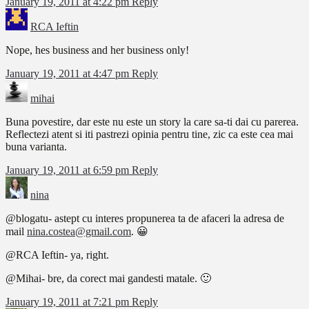
January 19, 2011 at 4:22 pm
Reply
RCA Ieftin
Nope, hes business and her business only!
January 19, 2011 at 4:47 pm
Reply
mihai
Buna povestire, dar este nu este un story la care sa-ti dai cu parerea.
Reflectezi atent si iti pastrezi opinia pentru tine, zic ca este cea mai
buna varianta.
January 19, 2011 at 6:59 pm
Reply
nina
@blogatu- astept cu interes propunerea ta de afaceri la adresa de
mail
nina.costea@gmail.com
. 😀
@RCA Ieftin- ya, right.
@Mihai- bre, da corect mai gandesti matale. 🙂
January 19, 2011 at 7:21 pm
Reply