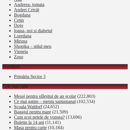
Andreea- tomata
Andrei Crivăț
Bogdana
Cetin
Dojo
Ioana- noi si diabetul
Loredana
Miruna
Shopika – stilul meu
Vienela
Zoso
Scurtături
Primăria Sector 3
Cele mai citite
Mesaj pentru sfârșitul de an școlar
(222,803)
Ce mai gatim – meniu saptamanal
(102,534)
Şcoala Waldorf
(24,652)
Bagajul pentru mare
(21,509)
Cum scot petele de vopsea?
(13,696)
Buletin la 14 ani
(11,141)
Masa pentru curte
(10,184)