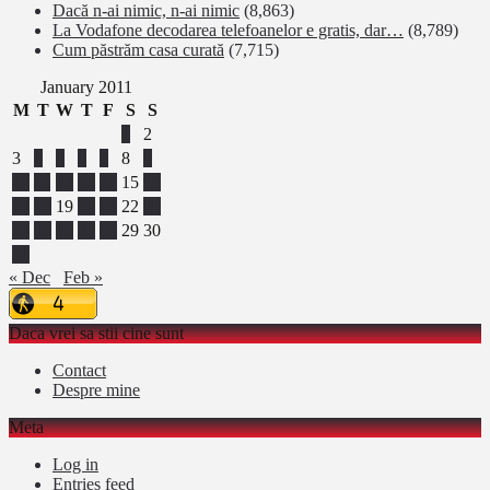
Dacă n-ai nimic, n-ai nimic
(8,863)
La Vodafone decodarea telefoanelor e gratis, dar…
(8,789)
Cum păstrăm casa curată
(7,715)
January 2011
M
T
W
T
F
S
S
1
2
3
4
5
6
7
8
9
10
11
12
13
14
15
16
17
18
19
20
21
22
23
24
25
26
27
28
29
30
31
« Dec
Feb »
Daca vrei sa stii cine sunt
Contact
Despre mine
Meta
Log in
Entries feed