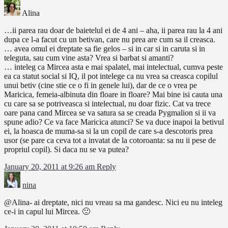
Alina
…ii parea rau doar de baietelul ei de 4 ani – aha, ii parea rau la 4 ani
dupa ce l-a facut cu un betivan, care nu prea are cum sa il creasca.
… avea omul ei dreptate sa fie gelos – si in car si in caruta si in
teleguta, sau cum vine asta? Vrea si barbat si amanti?
… inteleg ca Mircea asta e mai spalatel, mai intelectual, cumva peste
ea ca statut social si IQ, il pot intelege ca nu vrea sa creasca copilul
unui betiv (cine stie ce o fi in genele lui), dar de ce o vrea pe
Maricica, femeia-albinuta din floare in floare? Mai bine isi cauta una
cu care sa se potriveasca si intelectual, nu doar fizic. Cat va trece
oare pana cand Mircea se va satura sa se creada Pygmalion si ii va
spune adio? Ce va face Maricica atunci? Se va duce inapoi la betivul
ei, la hoasca de muma-sa si la un copil de care s-a descotoris prea
usor (se pare ca ceva tot a invatat de la cotoroanta: sa nu ii pese de
propriul copil). Si daca nu se va putea?
January 20, 2011 at 9:26 am
Reply
nina
@Alina- ai dreptate, nici nu vreau sa ma gandesc. Nici eu nu inteleg
ce-i in capul lui Mircea. 🙁