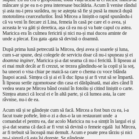
mâncare și pe ea n-o prea interesase bucătăria. Acum îi venise rândul
și asta nu-i prea surâdea, nu se aștepta să fie și pusă la muncă după
mototolirea cearceafurilor. Însă Mircea a liniștit-o rapid spunându-i
că va veni în fiecare zi Lina, femeia în casă pe care el o avea, și
aceasta le va găti și deretica, așa că ea nu-și va bate capul cu astea.
Maricica era în culmea fericirii și nici nu-și mai ducea aminte de
unde a plecat. Era gata -gata să devină o doamnă.
După prima lună petrecută la Mircea, deși avea și soarele și luna,
cum s-ar spune, deși colegele de serviciu doar că nu-i spuneau și ei
doamna inginer
, Maricica și-a dat seama că nu-i fericită. Îi lipseau ai
ei mai mult decât ar fi crezut, se trezea gândindu-se la copil și la soț,
ba uneori o visa chiar pe maică-sa care o chema cu voce blânda
înapoi acasă. Simțea că și ai ei îi duc lipsa și ar fi vrut să se împartă.
Îi lipseau serile zgomotoase din casa ei dărăpănată, mai ales când îl
vedea seara pe Mircea bând ceaiul în fotoliu și citind liniștit o carte.
Simțea atunci că locul ei e în altă parte, și că lumea asta, la care
râvnise, nu-i de ea.
Acum stă și se gândește cum să facă. Mircea a fost bun cu ea, i-a
facut toate poftele, într-o zi a dus-o la un restaurant unde a
comandat el pentru ea, dar acolo Maricica nu s-a simțit în largul ei și
și-a dat seama că dacă ar fi vrut să devină o femeie egală lui Mircea,
ar fi trebuit să înceapă mai demult. Acum e poate prea târziu și nici
nu-i sigură că asta își dorește. Se gândește…