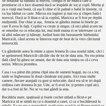
Se hotărâse să rămână la Mircea, colegul ei de muncă care îi
promisese că o face doamnă dacă se leapădă de soț și copil. Merita și
ea o viață mai bună, că așa îi citise ei în palmă o babă în tinerețe, că
va lua bărbat cu carte. Mircea era inginer și mai era și chipes bată-l
norocul. Dacă ar fi lăsat-o să ia copilul, Maricica ar fi fost pe deplin
mulțumită. Dar chiar și așa, femeia se gândea numai la binele pe
care îl avea în față. Copilul va crește și singur, că nici până acum nu
se omorâse ea cu educația lui, mai mult mama ei se interesase ca el
să aibă mâncare și hăinuțe, furând bani din buzunarele bărbatului
Maricicăi, când acesta se întorcea rupt de beat de la vreo cârciumă
nenorocită.
Cu gândurile astea în minte a ajuns femeia în casa noului iubit, căci i
se aprinseseră Maricicăi călcâile rău de tot de data asta. Nu era prima
dată când își găsea un amant, dar de data asta simțea ea că-i ceva
serios. Mircea promitea.
Casa i s-a părut din prima clipă una de oameni bogați, nu ca a lor,
unde se înghesuiau în două cămăruțe toți patru. Aici erau multe
camere, fiecare aranjată cu gust și nelocuite, dacă era să te iei după
ordinea care domnea în jur. Uite, ar fi avut loc și pentru copil aici,
dar n-a fost să fie. Nu se va mai gândi la asta.
Bucătăria mare, spațioasă și foarte cochet utilată a făcut-o pe
Maricica să se simtă nu ca o doamnă a casei, ci ca o bucătăreasă la
stăpân. Ea nu era o gospodină, toată viața acasă la ei făcuse maică-sa