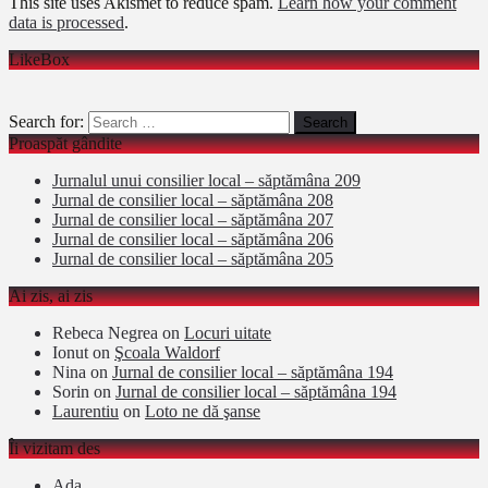
This site uses Akismet to reduce spam.
Learn how your comment
data is processed
.
LikeBox
Search for:
Proaspăt gândite
Jurnalul unui consilier local – săptămâna 209
Jurnal de consilier local – săptămâna 208
Jurnal de consilier local – săptămâna 207
Jurnal de consilier local – săptămâna 206
Jurnal de consilier local – săptămâna 205
Ai zis, ai zis
Rebeca Negrea
on
Locuri uitate
Ionut
on
Şcoala Waldorf
Nina
on
Jurnal de consilier local – săptămâna 194
Sorin
on
Jurnal de consilier local – săptămâna 194
Laurentiu
on
Loto ne dă şanse
Îi vizitam des
Ada