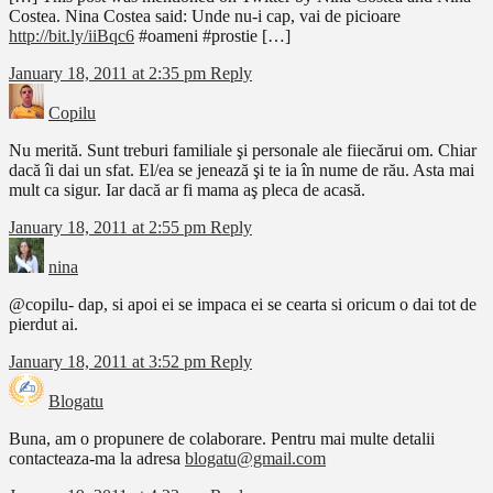
Costea. Nina Costea said: Unde nu-i cap, vai de picioare
http://bit.ly/iiBqc6
#oameni #prostie […]
January 18, 2011 at 2:35 pm
Reply
Copilu
Nu merită. Sunt treburi familiale şi personale ale fiiecărui om. Chiar
dacă îi dai un sfat. El/ea se jenează şi te ia în nume de rău. Asta mai
mult ca sigur. Iar dacă ar fi mama aş pleca de acasă.
January 18, 2011 at 2:55 pm
Reply
nina
@copilu- dap, si apoi ei se impaca ei se cearta si oricum o dai tot de
pierdut ai.
January 18, 2011 at 3:52 pm
Reply
Blogatu
Buna, am o propunere de colaborare. Pentru mai multe detalii
contacteaza-ma la adresa
blogatu@gmail.com