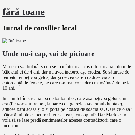
fără toane
Jurnal de consilier local
Unde nu-i cap, vai de picioare
Maricica s-a hotărât să nu se mai întoarcă acasă. Îi părea rău doar de
băiețelul ei de 4 ani, dar nu avea încotro, așa credea. Se săturase de
bărbatul ei bețiv și gelos, dar și de cea care-i dăduse viața, o
cotoroanță de femeie, pe care n-o mai considera mamă încă de pe la
10 ani.
Într-un fel îi părea rău și de bărbatul ei, care așa bețiv și gelos cum
era (fie vorba între noi, la partea cu gelozia avea omul dreptate),
aducea bani acasă și o suporta pe hoașca de soacră-sa. Oare ce-o să-i
pățeasă lui pielea acum singur cu ea și cu copilul? Dar Maricica nu
voia să se lase pradă sentimentelor acestea contradictorii care o
încercau.