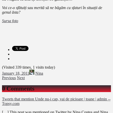
Voi ce-o sfătuiți sau merită să ne băgăm cu sfaturi î
n situații de
genul ăsta?
Sursa foto
(Visited 339 times, 1 visits today)
January 18, 2011
Nina
Previous
Next
0 Comments
Tweets that mention Unde nu-i cap, vai de picioare | toane | admin --
Topsy.com
[…] This post was mentioned on Twitter by Nina Costea and Nina