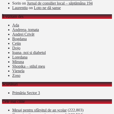
Sorin
on
Jurnal de consilier local – săptămâna 194
Laurentiu
on
Loto ne dă şanse
Îi vizitam des
Ada
Andreea- tomata
Andrei Crivăț
Bogdana
Cetin
Dojo
Ioana- noi si diabetul
Loredana
Miruna
Shopika – stilul meu
Vienela
Zoso
Scurtături
Primăria Sector 3
Cele mai citite
Mesaj pentru sfârșitul de an școlar
(222,803)