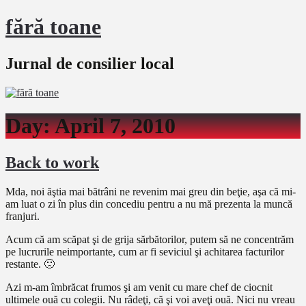
fără toane
Jurnal de consilier local
Day:
April 7, 2010
Back to work
Mda, noi ăştia mai bătrâni ne revenim mai greu din beţie, aşa că mi-
am luat o zi în plus din concediu pentru a nu mă prezenta la muncă
franjuri.
Acum că am scăpat şi de grija sărbătorilor, putem să ne concentrăm
pe lucrurile neimportante, cum ar fi seviciul şi achitarea facturilor
restante. 🙁
Azi m-am îmbrăcat frumos şi am venit cu mare chef de ciocnit
ultimele ouă cu colegii. Nu râdeţi, că şi voi aveţi ouă. Nici nu vreau