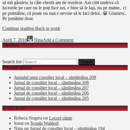
să mă gândesc la câte chestii am de rezolvat. Am citit undeva că
lucrurile pe care nu le poţi face azi, e bine să le laşi, nu pe maine, ci
pe poimâine, că poate nu mai e nevoie să le faci deloc. 😀 Glumesc.
Pe jumătate doar.
Continue reading
Back to work
April 7, 2010
Nina
Add a Comment
LikeBox
Search for:
Proaspăt gândite
Jurnalul unui consilier local – săptămâna 209
Jurnal de consilier local – săptămâna 208
Jurnal de consilier local – săptămâna 207
Jurnal de consilier local – săptămâna 206
Jurnal de consilier local – săptămâna 205
Ai zis, ai zis
Rebeca Negrea
on
Locuri uitate
Ionut
on
Şcoala Waldorf
Nina
on
Jurnal de consilier local – săptămâna 194