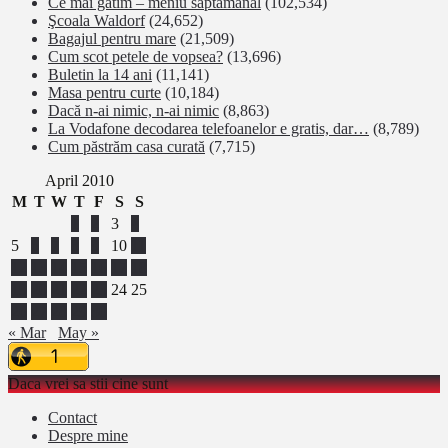
Ce mai gatim – meniu saptamanal
(102,534)
Şcoala Waldorf
(24,652)
Bagajul pentru mare
(21,509)
Cum scot petele de vopsea?
(13,696)
Buletin la 14 ani
(11,141)
Masa pentru curte
(10,184)
Dacă n-ai nimic, n-ai nimic
(8,863)
La Vodafone decodarea telefoanelor e gratis, dar…
(8,789)
Cum păstrăm casa curată
(7,715)
April 2010
M
T
W
T
F
S
S
1
2
3
4
5
6
7
8
9
10
11
12
13
14
15
16
17
18
19
20
21
22
23
24
25
26
27
28
29
30
« Mar
May »
Daca vrei sa stii cine sunt
Contact
Despre mine