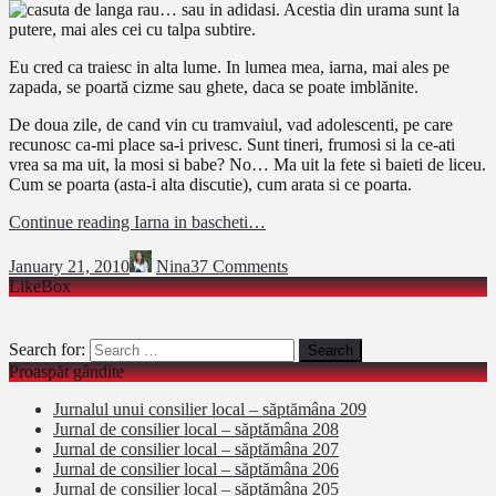
… sau in adidasi. Acestia din urama sunt la
putere, mai ales cei cu talpa subtire.
Eu cred ca traiesc in alta lume. In lumea mea, iarna, mai ales pe
zapada, se poartă cizme sau ghete, daca se poate imblănite.
De doua zile, de cand vin cu tramvaiul, vad adolescenti, pe care
recunosc ca-mi place sa-i privesc. Sunt tineri, frumosi si la ce-ati
vrea sa ma uit, la mosi si babe? No… Ma uit la fete si baieti de liceu.
Cum se poarta (asta-i alta discutie), cum arata si ce poarta.
Continue reading
Iarna in bascheti…
January 21, 2010
Nina
37 Comments
LikeBox
Search for:
Proaspăt gândite
Jurnalul unui consilier local – săptămâna 209
Jurnal de consilier local – săptămâna 208
Jurnal de consilier local – săptămâna 207
Jurnal de consilier local – săptămâna 206
Jurnal de consilier local – săptămâna 205