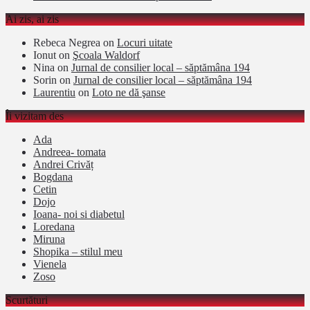
Ai zis, ai zis
Rebeca Negrea
on
Locuri uitate
Ionut
on
Şcoala Waldorf
Nina
on
Jurnal de consilier local – săptămâna 194
Sorin
on
Jurnal de consilier local – săptămâna 194
Laurentiu
on
Loto ne dă şanse
Îi vizitam des
Ada
Andreea- tomata
Andrei Crivăț
Bogdana
Cetin
Dojo
Ioana- noi si diabetul
Loredana
Miruna
Shopika – stilul meu
Vienela
Zoso
Scurtături