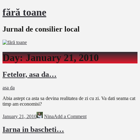
fără toane
Jurnal de consilier local
Day:
January 21, 2010
Fetelor, asa da…
asa da
Abia astept ca asta sa devina realitatea de zi cu zi. Va dati seama cat
timp am economisi?
January 21, 2010
Nina
Add a Comment
Iarna in bascheti…