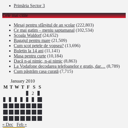
Primăria Sector 3
Cele mai citite
Mesaj pentru sfârșitul de an școlar
(222,803)
Ce mai gatim – meniu saptamanal
(102,534)
Şcoala Waldorf
(24,652)
Bagajul pentru mare
(21,509)
Cum scot petele de vopsea?
(13,696)
Buletin la 14 ani
(11,141)
Masa pentru curte
(10,184)
Dacă n-ai nimic, n-ai nimic
(8,863)
La Vodafone decodarea telefoanelor e gratis, dar…
(8,789)
Cum păstrăm casa curată
(7,715)
January 2010
M
T
W
T
F
S
S
1
2
3
4
5
6
7
8
9
10
11
12
13
14
15
16
17
18
19
20
21
22
23
24
25
26
27
28
29
30
31
« Dec
Feb »