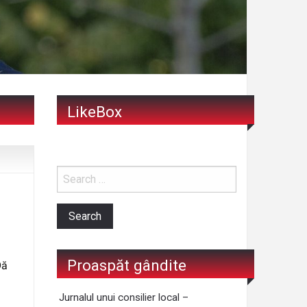
LikeBox
Proaspăt gândite
Dă
Jurnalul unui consilier local –