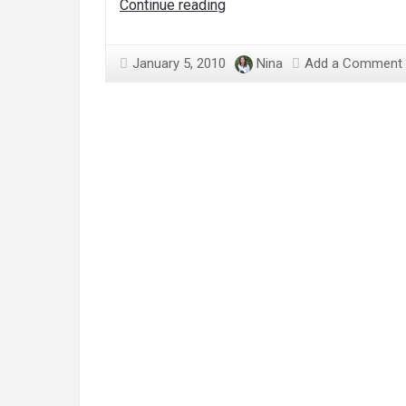
Încercarea
Continue reading
moarte
n-
January 5, 2010
Nina
Add a Comment
are