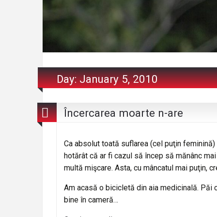
Day:
January 5, 2010
Încercarea moarte n-are
Ca absolut toată suflarea (cel puţin feminină)
hotărât că ar fi cazul să încep să mănânc mai 
multă mişcare. Asta, cu mâncatul mai puţin, cr
Am acasă o bicicletă din aia medicinală. Păi c
bine în cameră…