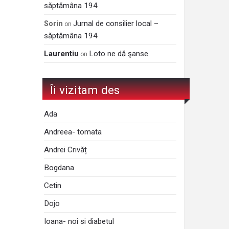
săptămâna 194
Jurnal de consilier local –
Sorin
on
săptămâna 194
Laurentiu
Loto ne dă şanse
on
Îi vizitam des
Ada
Andreea- tomata
Andrei Crivăț
Bogdana
Cetin
Dojo
Ioana- noi si diabetul