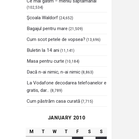
Ce mai gatim – meniu saptamanal
(102,534)
Şcoala Waldorf
(24,652)
Bagajul pentru mare
(21,509)
Cum scot petele de vopsea?
(13,696)
Buletin la 14 ani
(11,141)
Masa pentru curte
(10,184)
Dacă n-ai nimic, n-ai nimic
(8,863)
La Vodafone decodarea telefoanelor e
gratis, dar…
(8,789)
Cum păstrăm casa curată
(7,715)
JANUARY 2010
M
T
W
T
F
S
S