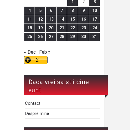
1
2
3
4
5
6
7
8
9
10
11
12
13
14
15
16
17
18
19
20
21
22
23
24
25
26
27
28
29
30
31
« Dec
Feb »
Daca vrei sa stii cine
sunt
Contact
Despre mine