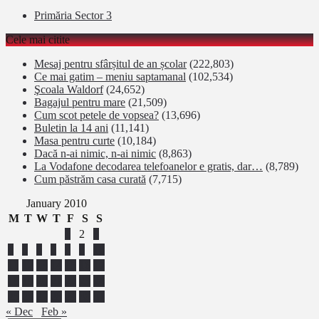
Primăria Sector 3
Cele mai citite
Mesaj pentru sfârșitul de an școlar
(222,803)
Ce mai gatim – meniu saptamanal
(102,534)
Şcoala Waldorf
(24,652)
Bagajul pentru mare
(21,509)
Cum scot petele de vopsea?
(13,696)
Buletin la 14 ani
(11,141)
Masa pentru curte
(10,184)
Dacă n-ai nimic, n-ai nimic
(8,863)
La Vodafone decodarea telefoanelor e gratis, dar…
(8,789)
Cum păstrăm casa curată
(7,715)
January 2010
M
T
W
T
F
S
S
1
2
3
4
5
6
7
8
9
10
11
12
13
14
15
16
17
18
19
20
21
22
23
24
25
26
27
28
29
30
31
« Dec
Feb »