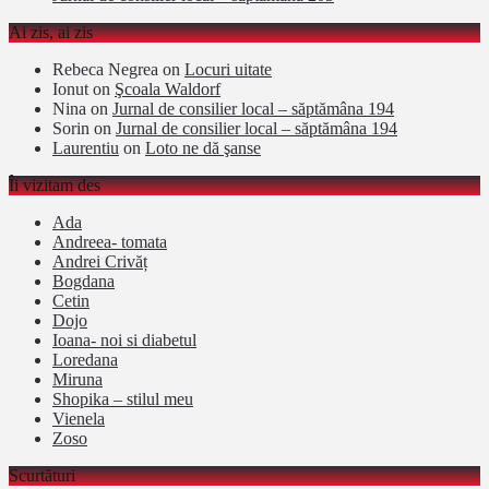
Ai zis, ai zis
Rebeca Negrea
on
Locuri uitate
Ionut
on
Şcoala Waldorf
Nina
on
Jurnal de consilier local – săptămâna 194
Sorin
on
Jurnal de consilier local – săptămâna 194
Laurentiu
on
Loto ne dă şanse
Îi vizitam des
Ada
Andreea- tomata
Andrei Crivăț
Bogdana
Cetin
Dojo
Ioana- noi si diabetul
Loredana
Miruna
Shopika – stilul meu
Vienela
Zoso
Scurtături