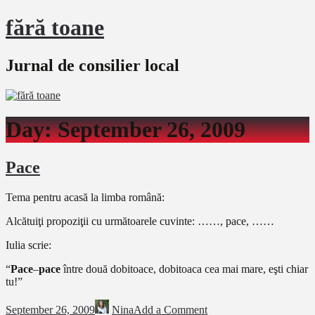
fără toane
Jurnal de consilier local
Day:
September 26, 2009
Pace
Tema pentru acasă la limba română:
Alcătuiţi propoziţii cu următoarele cuvinte: ……, pace, ……
Iulia scrie:
“
Pace
–
pace
între două dobitoace, dobitoaca cea mai mare, eşti chiar
tu!”
September 26, 2009
Nina
Add a Comment