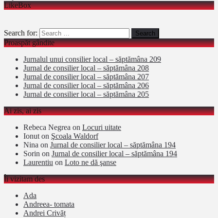
LikeBox
Search for:
Proaspăt gândite
Jurnalul unui consilier local – săptămâna 209
Jurnal de consilier local – săptămâna 208
Jurnal de consilier local – săptămâna 207
Jurnal de consilier local – săptămâna 206
Jurnal de consilier local – săptămâna 205
Ai zis, ai zis
Rebeca Negrea
on
Locuri uitate
Ionut
on
Şcoala Waldorf
Nina
on
Jurnal de consilier local – săptămâna 194
Sorin
on
Jurnal de consilier local – săptămâna 194
Laurentiu
on
Loto ne dă şanse
Îi vizitam des
Ada
Andreea- tomata
Andrei Crivăț