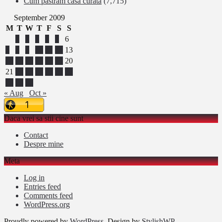
Cum păstrăm casa curată
(7,715)
September 2009
M
T
W
T
F
S
S
1
2
3
4
5
6
7
8
9
10
11
12
13
14
15
16
17
18
19
20
21
22
23
24
25
26
27
28
29
30
« Aug
Oct »
Daca vrei sa stii cine sunt
Contact
Despre mine
Meta
Log in
Entries feed
Comments feed
WordPress.org
Proudly powered by
WordPress
. Design by
StylishWP