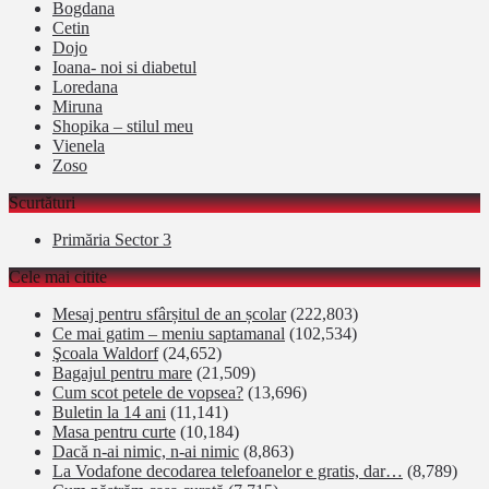
Bogdana
Cetin
Dojo
Ioana- noi si diabetul
Loredana
Miruna
Shopika – stilul meu
Vienela
Zoso
Scurtături
Primăria Sector 3
Cele mai citite
Mesaj pentru sfârșitul de an școlar
(222,803)
Ce mai gatim – meniu saptamanal
(102,534)
Şcoala Waldorf
(24,652)
Bagajul pentru mare
(21,509)
Cum scot petele de vopsea?
(13,696)
Buletin la 14 ani
(11,141)
Masa pentru curte
(10,184)
Dacă n-ai nimic, n-ai nimic
(8,863)
La Vodafone decodarea telefoanelor e gratis, dar…
(8,789)