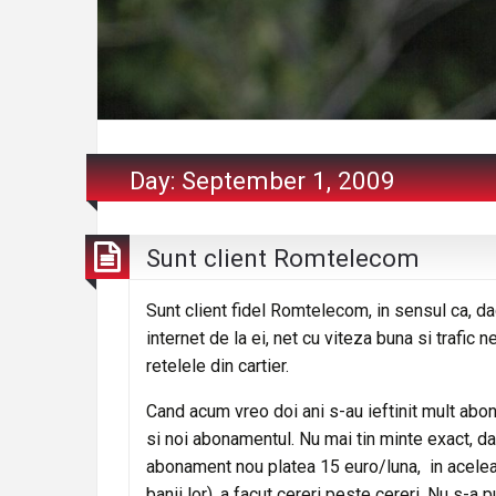
Day:
September 1, 2009
Sunt client Romtelecom
Sunt client fidel Romtelecom, in sensul ca, d
internet de la ei, net cu viteza buna si trafic n
retelele din cartier.
Cand acum vreo doi ani s-au ieftinit mult abo
si noi abonamentul. Nu mai tin minte exact, da
abonament nou platea 15 euro/luna, in aceleasi 
banii lor), a facut cereri peste cereri. Nu s-a