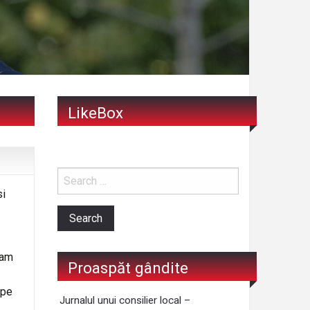
LikeBox
si
ram
Proaspăt gândite
 pe
Jurnalul unui consilier local –