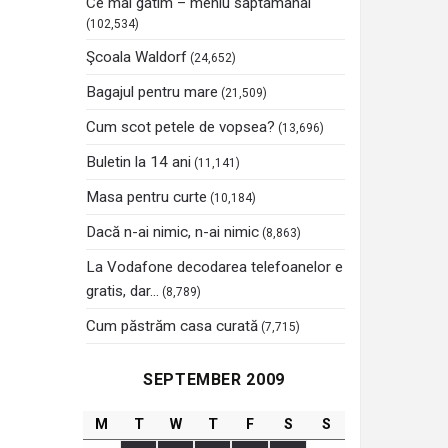
Ce mai gatim – meniu saptamanal
(102,534)
Şcoala Waldorf
(24,652)
Bagajul pentru mare
(21,509)
Cum scot petele de vopsea?
(13,696)
Buletin la 14 ani
(11,141)
Masa pentru curte
(10,184)
Dacă n-ai nimic, n-ai nimic
(8,863)
La Vodafone decodarea telefoanelor e
gratis, dar…
(8,789)
Cum păstrăm casa curată
(7,715)
SEPTEMBER 2009
M
T
W
T
F
S
S