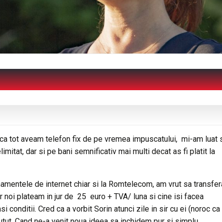
aca tot aveam telefon fix de pe vremea impuscatului, mi-am luat 
elimitat, dar si pe bani semnificativ mai multi decat as fi platit la
namentele de internet chiar si la Romtelecom, am vrut sa transfe
r noi plateam in jur de 25 euro + TVA/ luna si cine isi facea
conditii. Cred ca a vorbit Sorin atunci zile in sir cu ei (noroc ca
 putut. Cand ne-a venit noua ideea sa inchidem pur si simplu