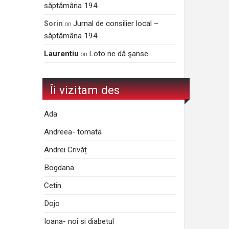
săptămâna 194
Jurnal de consilier local –
Sorin
on
săptămâna 194
Laurentiu
Loto ne dă şanse
on
Îi vizitam des
Ada
Andreea- tomata
Andrei Crivăț
Bogdana
Cetin
Dojo
Ioana- noi si diabetul