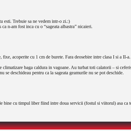
esti. Trebuie sa ne vedem intr-o zi.:)
s ca n-am fost inca cu o “sageata albastra” nicaieri.
 fixe, acoperite cu 1 cm de burete. Fara deosebire intre clasa I si a II-a.
e climatizare baga caldura in vagoane. Au turbat toti calatorii – si ceferi
 nu se deschideau pentru ca la sageata geamurile nu se pot deschide.
ine cu timpul liber fiind intre doua servicii (fostul si viitorul) asa ca 