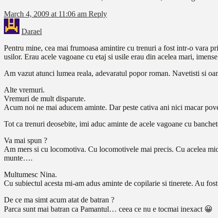
March 4, 2009 at 11:06 am
Reply
Darael
Pentru mine, cea mai frumoasa amintire cu trenuri a fost intr-o vara p
usilor. Erau acele vagoane cu etaj si usile erau din acelea mari, imens
Am vazut atunci lumea reala, adevaratul popor roman. Navetisti si oa
Alte vremuri.
Vremuri de mult disparute.
Acum noi ne mai aducem aminte. Dar peste cativa ani nici macar pove
Tot ca trenuri deosebite, imi aduc aminte de acele vagoane cu banchet
Va mai spun ?
Am mers si cu locomotiva. Cu locomotivele mai precis. Cu acelea mici d
munte….
Multumesc Nina.
Cu subiectul acesta mi-am adus aminte de copilarie si tinerete. Au fost
De ce ma simt acum atat de batran ?
Parca sunt mai batran ca Pamantul… ceea ce nu e tocmai inexact 😀