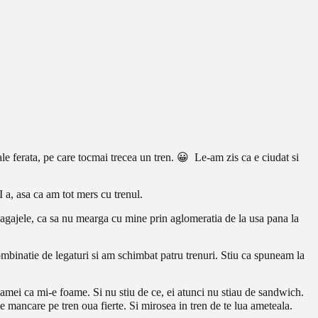
e ferata, pe care tocmai trecea un tren. 😀 Le-am zis ca e ciudat si
 a, asa ca am tot mers cu trenul.
agajele, ca sa nu mearga cu mine prin aglomeratia de la usa pana la
binatie de legaturi si am schimbat patru trenuri. Stiu ca spuneam la
mei ca mi-e foame. Si nu stiu de ce, ei atunci nu stiau de sandwich.
e mancare pe tren oua fierte. Si mirosea in tren de te lua ameteala.