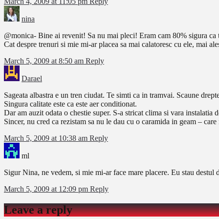
March 4, 2009 at 11:05 pm
Reply
nina
@monica- Bine ai revenit! Sa nu mai pleci! Eram cam 80% sigura ca tu 
Cat despre trenuri si mie mi-ar placea sa mai calatoresc cu ele, mai ale
March 5, 2009 at 8:50 am
Reply
Darael
Sageata albastra e un tren ciudat. Te simti ca in tramvai. Scaune drepte,
Singura calitate este ca este aer conditionat.
Dar am auzit odata o chestie super. S-a stricat clima si vara instalatia d
Sincer, nu cred ca rezistam sa nu le dau cu o caramida in geam – care
March 5, 2009 at 10:38 am
Reply
ml
Sigur Nina, ne vedem, si mie mi-ar face mare placere. Eu stau destul de b
March 5, 2009 at 12:09 pm
Reply
Leave a reply