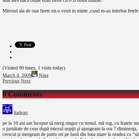
Mai ales daca ouale erau fierte cu o zi doua inainte.
Mirosul ala de oua fierte mi-a venit in minte ,cand m-au intrebat fetel
(Visited 90 times, 1 visits today)
March 4, 2009
Nina
Previous
Next
0 Comments
hadean
pe la 10 ani am început să merg singur cu trenul. mă rog, cu fratele m
o jumătate de ceas după miezul nopţii şi ajungeam la ora 7 dimineaţa, 
crescut şi mergeam de patru ori pe lună din baia mare la oradea cu “săg