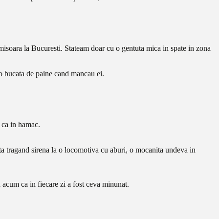
misoara la Bucuresti. Stateam doar cu o gentuta mica in spate in zona
 o bucata de paine cand mancau ei.
i ca in hamac.
ta tragand sirena la o locomotiva cu aburi, o mocanita undeva in
 acum ca in fiecare zi a fost ceva minunat.