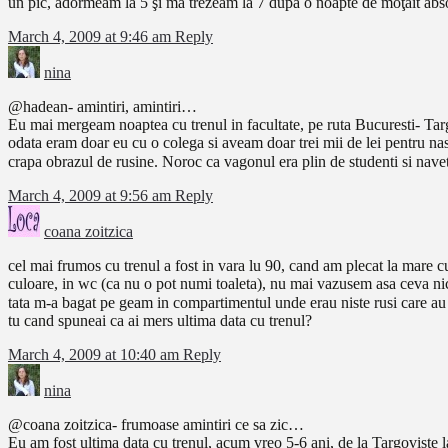
un pic, adormeam la 5 şi mă trezeam la 7 după o noapte de moţăit abs
March 4, 2009 at 9:46 am
Reply
nina
@hadean- amintiri, amintiri…
Eu mai mergeam noaptea cu trenul in facultate, pe ruta Bucuresti- Tar
odata eram doar eu cu o colega si aveam doar trei mii de lei pentru nasu
crapa obrazul de rusine. Noroc ca vagonul era plin de studenti si navetis
March 4, 2009 at 9:56 am
Reply
coana zoitzica
cel mai frumos cu trenul a fost in vara lu 90, cand am plecat la mare c
culoare, in wc (ca nu o pot numi toaleta), nu mai vazusem asa ceva nici
tata m-a bagat pe geam in compartimentul unde erau niste rusi care au
tu cand spuneai ca ai mers ultima data cu trenul?
March 4, 2009 at 10:40 am
Reply
nina
@coana zoitzica- frumoase amintiri ce sa zic…
Eu am fost ultima data cu trenul, acum vreo 5-6 ani, de la Targoviste l