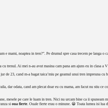
 Cum e mami, noaptea in tren?”. Pe drumul spre casa trecem pe langa o cal
ra cu trenul. Ai mei n-au avut masina cam pana am ajuns eu in clasa a VI
n jur de 23, cand m-a bagat taica’miu pe geamul unui tren impreuna cu b
ila, dar odata, cand am plecat doar eu cu mama, am facut nu stiu ce com
ne, mesele pe care le luam in tren. Nici nu urcam bine ca ii spuneam ma
branza si
oua fierte
. Ouale fierte erau o minune. 😀 Toata lumea isi lua d