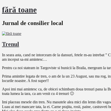
fără toane
Jurnal de consilier local
Trenul
In seara asta, cand ne intorceam de la dansuri, fetele m-au intrebat ”
am inceput sa-mi amintesc…
Pentru ca noi stateam in Targoviste si bunicii la Braila, mergeam la ta
Prima amintire legata de tren, o am de la un 23 August, sau ma rog, i
locurile noastre. A fost super!!
Apoi imi mai amintesc ca, de obicei schimbam doua trenuri pana la Bra
toata lumea la tara, ca am venit cu 4 trenuri 🙂
Imi placeau mesele din tren. Nu masutele alea mici din lemn din vagoa
Luau ai mei mancare tata, la ei. Carne prajita, rosii, paine, castraveti 