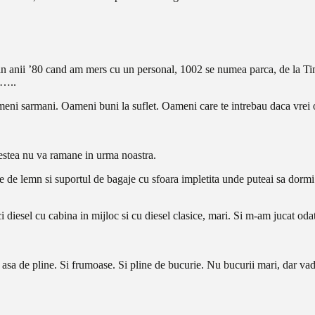
rin anii ’80 cand am mers cu un personal, 1002 se numea parca, de la Ti
e…..
meni sarmani. Oameni buni la suflet. Oameni care te intrebau daca vrei
stea nu va ramane in urma noastra.
e de lemn si suportul de bagaje cu sfoara impletita unde puteai sa dorm
iesel cu cabina in mijloc si cu diesel clasice, mari. Si m-am jucat oda
 asa de pline. Si frumoase. Si pline de bucurie. Nu bucurii mari, dar vad