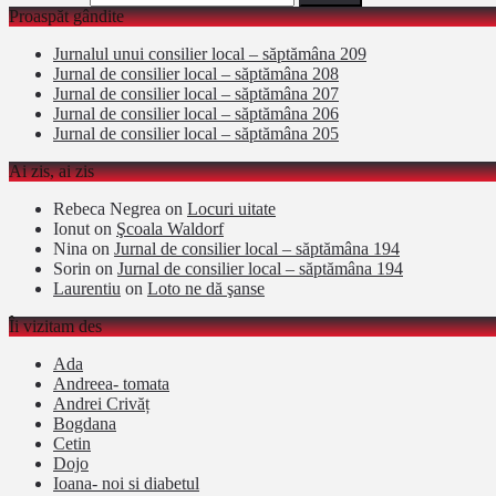
Proaspăt gândite
Jurnalul unui consilier local – săptămâna 209
Jurnal de consilier local – săptămâna 208
Jurnal de consilier local – săptămâna 207
Jurnal de consilier local – săptămâna 206
Jurnal de consilier local – săptămâna 205
Ai zis, ai zis
Rebeca Negrea
on
Locuri uitate
Ionut
on
Şcoala Waldorf
Nina
on
Jurnal de consilier local – săptămâna 194
Sorin
on
Jurnal de consilier local – săptămâna 194
Laurentiu
on
Loto ne dă şanse
Îi vizitam des
Ada
Andreea- tomata
Andrei Crivăț
Bogdana
Cetin
Dojo
Ioana- noi si diabetul