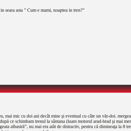
e in seara asta ” Cum e mami, noaptea in tren?”
eu, mai mic cu doi ani decât mine şi eventual cu câte un văr-doi. mergea
după ce schimbam trenul la sântana (luam motorul arad-brad şi mai mergea
eata albastră”, nu mai era atât de distractiv, pentru că dimineaţa la 8 tr