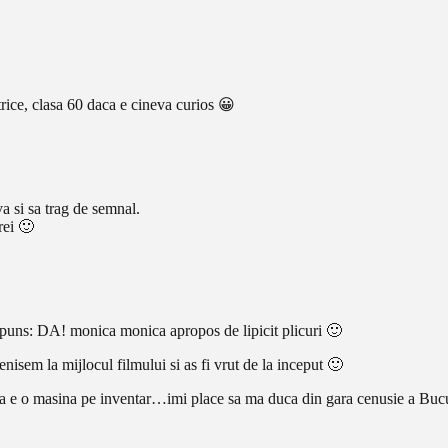
rice, clasa 60 daca e cineva curios 😀
 si sa trag de semnal.
rei 🙂
puns: DA! monica monica apropos de lipicit plicuri 🙂
isem la mijlocul filmului si as fi vrut de la inceput 🙂
aca e o masina pe inventar…imi place sa ma duca din gara cenusie a Bucu