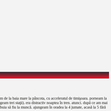
m de la baia mare la pâncota, cu acceleratul de timişoara. porneam la
m trei staţii). era distractiv noaptea în tren. atunci. după ce am mai
ebuia să fiu la muncă. ajungeam în oradea la 4 jumate, acasă la 5 fără