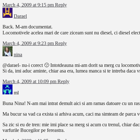
March 4, 2009 at 9:15 pm
Reply
Darael
Back. M-am documentat.
Locomotivele acelea mari de care ziceam sunt nu diesel, ci diesel elect
March 4, 2009 at 9:23 pm
Reply
nina
@darael- nu-i corect 🙁 Intotdeauna mi-am dorit sa merg cu locomotiva
Si da, imi aduc aminte, chiar asa era, lumea manca si te intreba daca v
March 4, 2009 at 10:09 pm
Reply
ml
Buna Nina! N-am mai intrat demult aici si am ramas datoare cu un ras
Ma bucur sa vad ca exista si arhiva acum, caci ma simteam de parca ven
Sa zic si eu de tren: mie imi place sa merg si acum cu trenul, chiar d
varfurile Bucegilor pe fereastra.