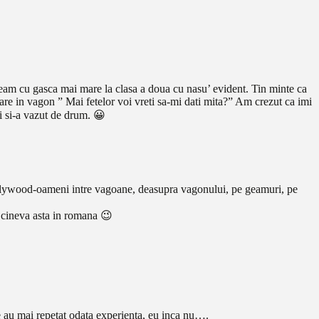
geam cu gasca mai mare la clasa a doua cu nasu’ evident. Tin minte ca
tare in vagon ” Mai fetelor voi vreti sa-mi dati mita?” Am crezut ca imi
si si-a vazut de drum. 😀
la bolywood-oameni intre vagoane, deasupra vagonului, pe geamuri, pe
a cineva asta in romana 😉
le au mai repetat odata experienta, eu inca nu….