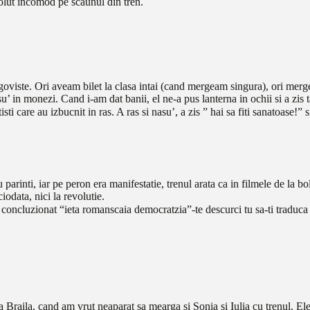
olut incomod pe scaunul din tren.
goviste. Ori aveam bilet la clasa intai (cand mergeam singura), ori mer
’ in monezi. Cand i-am dat banii, el ne-a pus lanterna in ochii si a zis 
ti care au izbucnit in ras. A ras si nasu’, a zis ” hai sa fiti sanatoase!” 
u parinti, iar pe peron era manifestatie, trenul arata ca in filmele de 
odata, nici la revolutie.
 concluzionat “ieta romanscaia democratzia”-te descurci tu sa-ti traduc
a Braila, cand am vrut neaparat sa mearga si Sonia si Iulia cu trenul. E