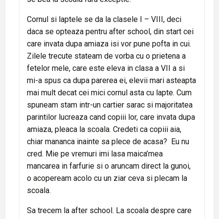
Cornul si laptele se da la clasele I – VIII, deci
daca se opteaza pentru after school, din start cei
care invata dupa amiaza isi vor pune pofta in cui.
Zilele trecute stateam de vorba cu o prietena a
fetelor mele, care este eleva in clasa a VII a si
mi-a spus ca dupa parerea ei, elevii mari asteapta
mai mult decat cei mici cornul asta cu lapte. Cum
spuneam stam intr-un cartier sarac si majoritatea
parintilor lucreaza cand copiii lor, care invata dupa
amiaza, pleaca la scoala. Credeti ca copiii aia,
chiar mananca inainte sa plece de acasa? Eu nu
cred. Mie pe vremuri imi lasa maica’mea
mancarea in farfurie si o aruncam direct la gunoi,
o acopeream acolo cu un ziar ceva si plecam la
scoala.
Sa trecem la after school. La scoala despre care