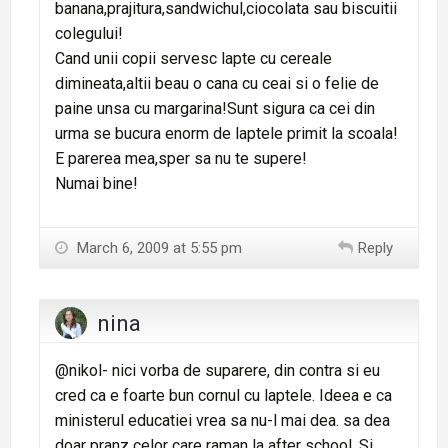
banana,prajitura,sandwichul,ciocolata sau biscuitii
colegului!
Cand unii copii servesc lapte cu cereale
dimineata,altii beau o cana cu ceai si o felie de
paine unsa cu margarina!Sunt sigura ca cei din
urma se bucura enorm de laptele primit la scoala!
E parerea mea,sper sa nu te supere!
Numai bine!
March 6, 2009 at 5:55 pm
Reply
nina
@nikol- nici vorba de suparere, din contra si eu
cred ca e foarte bun cornul cu laptele. Ideea e ca
ministerul educatiei vrea sa nu-l mai dea. sa dea
doar pranz celor care raman la after school. Si