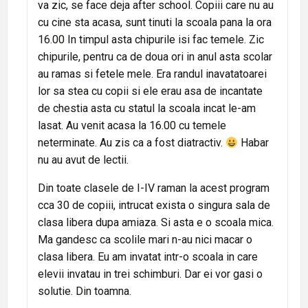
va zic, se face deja after school. Copiii care nu au
cu cine sta acasa, sunt tinuti la scoala pana la ora
16.00 In timpul asta chipurile isi fac temele. Zic
chipurile, pentru ca de doua ori in anul asta scolar
au ramas si fetele mele. Era randul inavatatoarei
lor sa stea cu copii si ele erau asa de incantate
de chestia asta cu statul la scoala incat le-am
lasat. Au venit acasa la 16.00 cu temele
neterminate. Au zis ca a fost diatractiv.
Habar
nu au avut de lectii.
Din toate clasele de I-IV raman la acest program
cca 30 de copiii, intrucat exista o singura sala de
clasa libera dupa amiaza. Si asta e o scoala mica.
Ma gandesc ca scolile mari n-au nici macar o
clasa libera. Eu am invatat intr-o scoala in care
elevii invatau in trei schimburi. Dar ei vor gasi o
solutie. Din toamna.