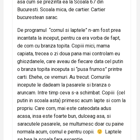
asa cum se prezinta ea la Scoala 67 din
Bucuresti. Scoala mica, de cartier. Cartier
bucurestean sarac.
De programul “cornul si laptele” n-am fost prea
incantata la inceput, pentru ca era vorba de fapt,
de corn cu branza topita. Copiii mici, mama
capiata, trecea o zi doua pana mai controlam eu
ghiozdanele, care aveau de fiecare data cel putin
o branza topita inceputa si
“pusa frumos” printre
carti. Ehehe, ce vremuri. Au trecut. Cornurile
incepute le dadeam la pasarele si branza o
aruncam. Intre timp ceva s-a schimbat. Copiii (cel
putin in scoala asta) primesc acum lapte si corn la
propriu. Care corn, mai este cateodata adus
acasa, insa este foarte bun, dulceag asa, si
saracutele pasarele, se multumesc doar cu paine
normala acum, cornul e pentru copii.
Laptele
se bea la scoala fara exceptie.