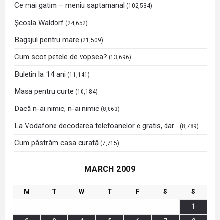
Ce mai gatim – meniu saptamanal
(102,534)
Şcoala Waldorf
(24,652)
Bagajul pentru mare
(21,509)
Cum scot petele de vopsea?
(13,696)
Buletin la 14 ani
(11,141)
Masa pentru curte
(10,184)
Dacă n-ai nimic, n-ai nimic
(8,863)
La Vodafone decodarea telefoanelor e gratis, dar…
(8,789)
Cum păstrăm casa curată
(7,715)
MARCH 2009
M
T
W
T
F
S
S
1