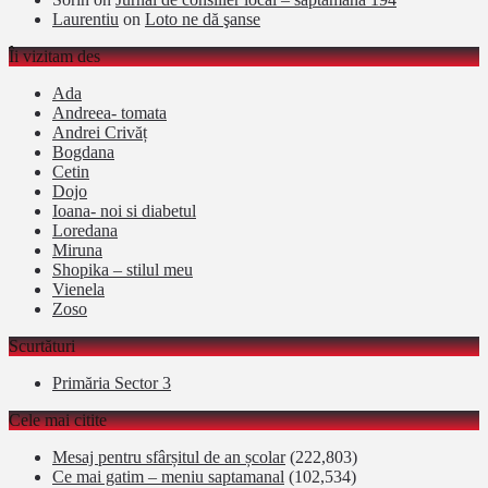
Laurentiu
on
Loto ne dă şanse
Îi vizitam des
Ada
Andreea- tomata
Andrei Crivăț
Bogdana
Cetin
Dojo
Ioana- noi si diabetul
Loredana
Miruna
Shopika – stilul meu
Vienela
Zoso
Scurtături
Primăria Sector 3
Cele mai citite
Mesaj pentru sfârșitul de an școlar
(222,803)
Ce mai gatim – meniu saptamanal
(102,534)