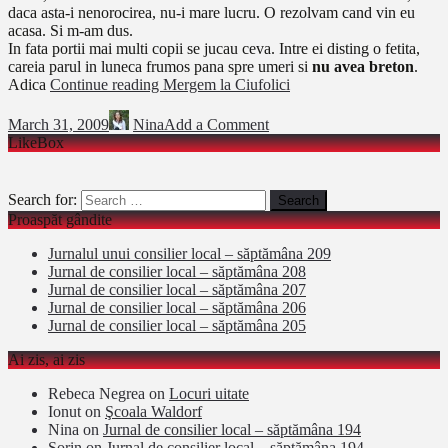
daca asta-i nenorocirea, nu-i mare lucru. O rezolvam cand vin eu
acasa. Si m-am dus.
In fata portii mai multi copii se jucau ceva. Intre ei disting o fetita,
careia parul in luneca frumos pana spre umeri si
nu avea breton
.
Adica
Continue reading
Mergem la Ciufolici
March 31, 2009
Nina
Add a Comment
LikeBox
Search for:
Proaspăt gândite
Jurnalul unui consilier local – săptămâna 209
Jurnal de consilier local – săptămâna 208
Jurnal de consilier local – săptămâna 207
Jurnal de consilier local – săptămâna 206
Jurnal de consilier local – săptămâna 205
Ai zis, ai zis
Rebeca Negrea
on
Locuri uitate
Ionut
on
Şcoala Waldorf
Nina
on
Jurnal de consilier local – săptămâna 194
Sorin
on
Jurnal de consilier local – săptămâna 194