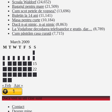
Şcoala Waldorf
(24,652)
Bagajul pentru mare
(21,509)
Cum scot petele de vopsea?
(13,696)
Buletin la 14 ani
(11,141)
Masa pentru curte
(10,184)
Dacă n-ai nimic, n-ai nimic
(8,863)
La Vodafone decodarea telefoanelor e gratis, dar…
(8,789)
Cum păstrăm casa curată
(7,715)
March 2009
M
T
W
T
F
S
S
1
2
3
4
5
6
7
8
9
10
11
12
13
14
15
16
17
18
19
20
21
22
23
24
25
26
27
28
29
30
31
« Feb
Apr »
Daca vrei sa stii cine sunt
Contact
Despre mine