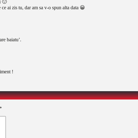
i 🙁
e ai zis tu, dar am sa v-o spun alta data 😀
are baiatu’.
liment !
*