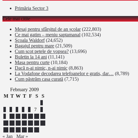
Primăria Sector 3
Cele mai citite
Mesaj pentru sfârșitul de an școlar
(222,803)
Ce mai gatim – meniu saptamanal
(102,534)
Şcoala Waldorf
(24,652)
Bagajul pentru mare
(21,509)
Cum scot petele de vopsea?
(13,696)
Buletin la 14 ani
(11,141)
Masa pentru curte
(10,184)
Dacă n-ai nimic, n-ai nimic
(8,863)
La Vodafone decodarea telefoanelor e gratis, dar…
(8,789)
Cum păstrăm casa curată
(7,715)
February 2009
M
T
W
T
F
S
S
1
2
3
4
5
6
7
8
9
10
11
12
13
14
15
16
17
18
19
20
21
22
23
24
25
26
27
28
« Jan
Mar »