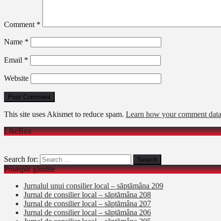
Comment
*
Name
*
Email
*
Website
This site uses Akismet to reduce spam.
Learn how your comment data 
LikeBox
Search for:
Proaspăt gândite
Jurnalul unui consilier local – săptămâna 209
Jurnal de consilier local – săptămâna 208
Jurnal de consilier local – săptămâna 207
Jurnal de consilier local – săptămâna 206