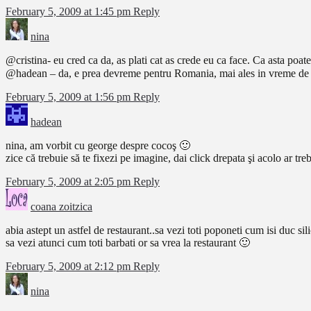
February 5, 2009 at 1:45 pm
Reply
nina
@cristina- eu cred ca da, as plati cat as crede eu ca face. Ca asta poate
@hadean – da, e prea devreme pentru Romania, mai ales in vreme de c
February 5, 2009 at 1:56 pm
Reply
hadean
nina, am vorbit cu george despre cocoş 🙂
zice că trebuie să te fixezi pe imagine, dai click drepata şi acolo ar tr
February 5, 2009 at 2:05 pm
Reply
coana zoitzica
abia astept un astfel de restaurant..sa vezi toti poponeti cum isi duc sil
sa vezi atunci cum toti barbati or sa vrea la restaurant 🙂
February 5, 2009 at 2:12 pm
Reply
nina