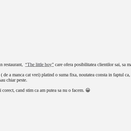
un restaurant,
“The little boy”
care ofera posibilitatea clientilor sai, sa
e ( de a manca cat vrei) platind o suma fixa, noutatea consta in faptul c
sau chiar peste.
i corect, cand stim ca am putea sa nu o facem. 😀