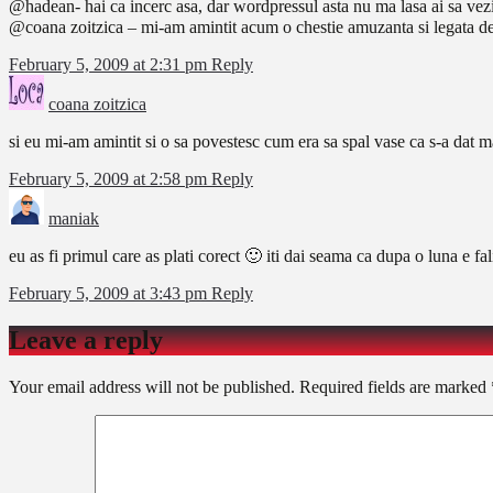
@hadean- hai ca incerc asa, dar wordpressul asta nu ma lasa ai sa vez
@coana zoitzica – mi-am amintit acum o chestie amuzanta si legata de c
February 5, 2009 at 2:31 pm
Reply
coana zoitzica
si eu mi-am amintit si o sa povestesc cum era sa spal vase ca s-a dat m
February 5, 2009 at 2:58 pm
Reply
maniak
eu as fi primul care as plati corect 🙂 iti dai seama ca dupa o luna e fa
February 5, 2009 at 3:43 pm
Reply
Leave a reply
Your email address will not be published.
Required fields are marked