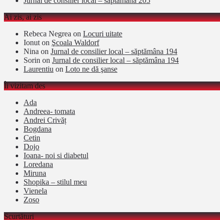
Jurnal de consilier local – săptămâna 205
Ai zis, ai zis
Rebeca Negrea
on
Locuri uitate
Ionut
on
Şcoala Waldorf
Nina
on
Jurnal de consilier local – săptămâna 194
Sorin
on
Jurnal de consilier local – săptămâna 194
Laurentiu
on
Loto ne dă şanse
Îi vizitam des
Ada
Andreea- tomata
Andrei Crivăț
Bogdana
Cetin
Dojo
Ioana- noi si diabetul
Loredana
Miruna
Shopika – stilul meu
Vienela
Zoso
Scurtături