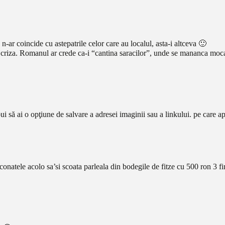
 n-ar coincide cu astepatrile celor care au localul, asta-i altceva 🙂
riza. Romanul ar crede ca-i “cantina saracilor”, unde se mananca moc
ebui să ai o opţiune de salvare a adresei imaginii sau a linkului. pe care 
iconatele acolo sa’si scoata parleala din bodegile de fitze cu 500 ron 3 fi