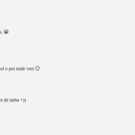
a. 😀
apoi o pui unde vrei 🙂
re de iarba =))