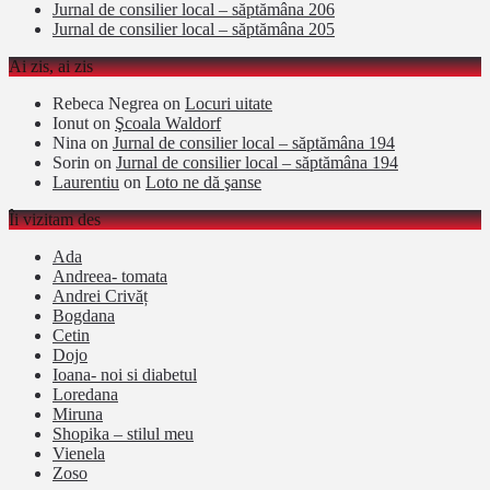
Jurnal de consilier local – săptămâna 206
Jurnal de consilier local – săptămâna 205
Ai zis, ai zis
Rebeca Negrea
on
Locuri uitate
Ionut
on
Şcoala Waldorf
Nina
on
Jurnal de consilier local – săptămâna 194
Sorin
on
Jurnal de consilier local – săptămâna 194
Laurentiu
on
Loto ne dă şanse
Îi vizitam des
Ada
Andreea- tomata
Andrei Crivăț
Bogdana
Cetin
Dojo
Ioana- noi si diabetul
Loredana
Miruna
Shopika – stilul meu
Vienela
Zoso