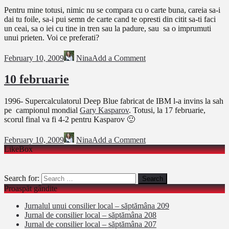
Pentru mine totusi, nimic nu se compara cu o carte buna, careia sa-i
dai tu foile, sa-i pui semn de carte cand te opresti din citit sa-ti faci
un ceai, sa o iei cu tine in tren sau la padure, sau sa o imprumuti
unui prieten. Voi ce preferati?
February 10, 2009
Nina
Add a Comment
10 februarie
1996- Supercalculatorul Deep Blue fabricat de IBM l-a invins la sah
pe campionul mondial
Gary Kasparov
. Totusi, la 17 februarie,
scorul final va fi 4-2 pentru Kasparov 🙂
February 10, 2009
Nina
Add a Comment
LikeBox
Search for:
Proaspăt gândite
Jurnalul unui consilier local – săptămâna 209
Jurnal de consilier local – săptămâna 208
Jurnal de consilier local – săptămâna 207