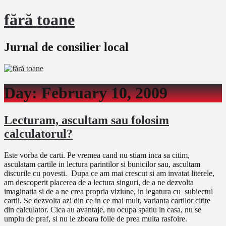
fără toane
Jurnal de consilier local
Day:
February 10, 2009
Lecturam, ascultam sau folosim
calculatorul?
Este vorba de carti. Pe vremea cand nu stiam inca sa citim,
asculatam cartile in lectura parintilor si bunicilor sau, ascultam
discurile cu povesti. Dupa ce am mai crescut si am invatat literele,
am descoperit placerea de a lectura singuri, de a ne dezvolta
imaginatia si de a ne crea propria viziune, in legatura cu subiectul
cartii. Se dezvolta azi din ce in ce mai mult, varianta cartilor citite
din calculator. Cica au avantaje, nu ocupa spatiu in casa, nu se
umplu de praf, si nu le zboara foile de prea multa rasfoire.