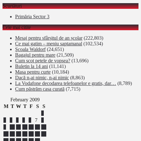
Scurtături
Primăria Sector 3
Cele mai citite
Mesaj pentru sfârșitul de an școlar
(222,803)
Ce mai gatim – meniu saptamanal
(102,534)
Şcoala Waldorf
(24,651)
Bagajul pentru mare
(21,509)
Cum scot petele de vopsea?
(13,696)
Buletin la 14 ani
(11,141)
Masa pentru curte
(10,184)
Dacă n-ai nimic, n-ai nimic
(8,863)
La Vodafone decodarea telefoanelor e gratis, dar…
(8,789)
Cum păstrăm casa curată
(7,715)
February 2009
M
T
W
T
F
S
S
1
2
3
4
5
6
7
8
9
10
11
12
13
14
15
16
17
18
19
20
21
22
23
24
25
26
27
28