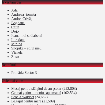
Îi vizitam des
Ada
Andreea- tomata
Andrei Crivăț
Bogdana
Cetin
Dojo
Ioana- noi si diabetul
Loredana
Miruna
Shopika – stilul meu
Vienela
Zoso
Scurtături
Primăria Sector 3
Cele mai citite
Mesaj pentru sfârșitul de an școlar
(222,803)
Ce mai gatim – meniu saptamanal
(102,534)
Şcoala Waldorf
(24,652)
Bagajul pentru mare
(21,509)