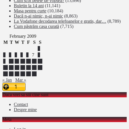
Cum scot petele de vopsea?
(13,696)
Buletin la 14 ani
(11,141)
Masa pentru curte
(10,184)
Dacă n-ai nimic, n-ai nimic
(8,863)
La Vodafone decodarea telefoanelor e gratis, dar…
(8,789)
Cum păstrăm casa curată
(7,715)
February 2009
M
T
W
T
F
S
S
1
2
3
4
5
6
7
8
9
10
11
12
13
14
15
16
17
18
19
20
21
22
23
24
25
26
27
28
« Jan
Mar »
Daca vrei sa stii cine sunt
Contact
Despre mine
Meta