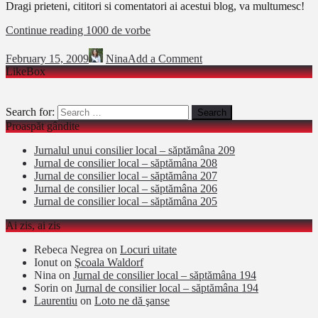
Dragi prieteni, cititori si comentatori ai acestui blog, va multumesc!
Continue reading
1000 de vorbe
February 15, 2009
Nina
Add a Comment
LikeBox
Search for:
Proaspăt gândite
Jurnalul unui consilier local – săptămâna 209
Jurnal de consilier local – săptămâna 208
Jurnal de consilier local – săptămâna 207
Jurnal de consilier local – săptămâna 206
Jurnal de consilier local – săptămâna 205
Ai zis, ai zis
Rebeca Negrea
on
Locuri uitate
Ionut
on
Şcoala Waldorf
Nina
on
Jurnal de consilier local – săptămâna 194
Sorin
on
Jurnal de consilier local – săptămâna 194
Laurentiu
on
Loto ne dă şanse