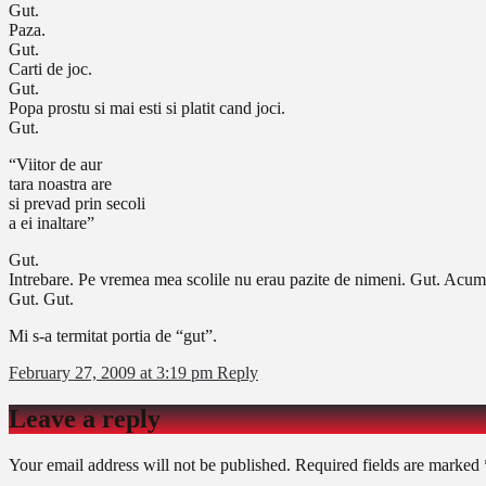
Gut.
Paza.
Gut.
Carti de joc.
Gut.
Popa prostu si mai esti si platit cand joci.
Gut.
“Viitor de aur
tara noastra are
si prevad prin secoli
a ei inaltare”
Gut.
Intrebare. Pe vremea mea scolile nu erau pazite de nimeni. Gut. Acum e
Gut. Gut.
Mi s-a termitat portia de “gut”.
February 27, 2009 at 3:19 pm
Reply
Leave a reply
Your email address will not be published.
Required fields are marked