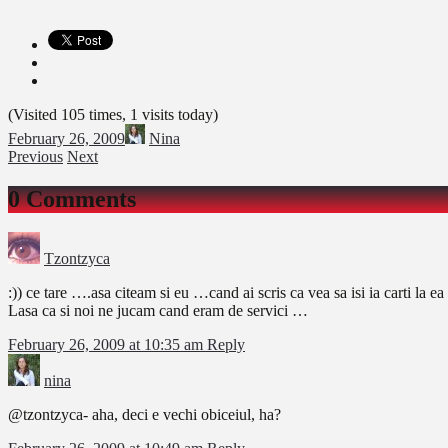
(Visited 105 times, 1 visits today)
February 26, 2009
Nina
Previous
Next
0 Comments
Tzontzyca
:)) ce tare ….asa citeam si eu …cand ai scris ca vea sa isi ia carti la 
Lasa ca si noi ne jucam cand eram de servici …
February 26, 2009 at 10:35 am
Reply
nina
@tzontzyca- aha, deci e vechi obiceiul, ha?