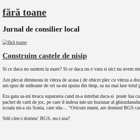
fără toane
Jurnal de consilier local
Construim castele de nisip
Si ce daca nu suntem la mare? Si ce daca nu e vara si nici nu avem nisip?
Am plecat dimineata in viteza de acasa ( de obicei plec cu viteza a doua
am spus de milioane de ori sa-mi spuna din timp, sa nu mai lase totul
Era gata sa-mi treaca supararea cand m-a intrebat daca-si poate lua cart
pachet de carti de joc, pe care il indesa intr-un buzunar al ghiozdanulu
scoala mi-a zis Sonia, care stia… “Oricum mami, are domnul BGS cart
Stiti cine-i domnu’ BGS, nu-i asa?