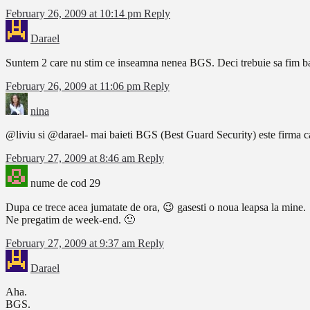
February 26, 2009 at 10:14 pm
Reply
Darael
Suntem 2 care nu stim ce inseamna nenea BGS. Deci trebuie sa fim ba
February 26, 2009 at 11:06 pm
Reply
nina
@liviu si @darael- mai baieti BGS (Best Guard Security) este firma ca
February 27, 2009 at 8:46 am
Reply
nume de cod 29
Dupa ce trece acea jumatate de ora, 😉 gasesti o noua leapsa la mine.
Ne pregatim de week-end. 🙂
February 27, 2009 at 9:37 am
Reply
Darael
Aha.
BGS.