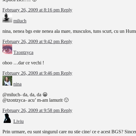
February 26, 2009 at 8:16 pm
Reply
miluch
nina, nenea bgs este nenea ala mare, musculos, tuns scurt, cu un Humm
February 26, 2009 at 9:42 pm
Reply
Tzontzyca
ohoo …dar ce vechi !
February 26, 2009 at 9:46 pm
Reply
nina
@miluch- da, da, da 😀
@tzontzyca- acu’ m-am lamurit 🙂
February 26, 2009 at 9:58 pm
Reply
Liviu
Prin urmare, eu sunt singurul care nu stie cine/ ce e acest BGS? Sincer