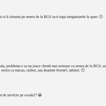
eri si il cheama pe nenea de la BGS sa-ti rupa stergatoarele la sparc 🙂
ala, problema e sa nu joace chestii mai serioase cu nenea de la BGS, 
i serios ca macao, razboi, sau doamne fereste!, tabinet. 🙂
m de serviciu pe scoala?? 😀