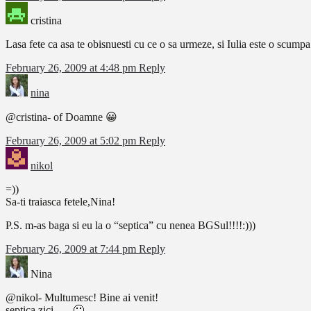
cristina
Lasa fete ca asa te obisnuesti cu ce o sa urmeze, si Iulia este o scump
February 26, 2009 at 4:48 pm
Reply
nina
@cristina- of Doamne 😀
February 26, 2009 at 5:02 pm
Reply
nikol
=))
Sa-ti traiasca fetele,Nina!
P.S. m-as baga si eu la o “septica” cu nenea BGSul!!!!:)))
February 26, 2009 at 7:44 pm
Reply
Nina
@nikol- Multumesc! Bine ai venit!
septica zici….. 🙂