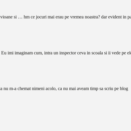
ti si avioane si … hm ce jocuri mai erau pe vremea noastra? dar evident in
? Eu imi imaginam cum, intra un inspector ceva in scoala si ii vede pe el
e ca nu m-a chemat nimeni acolo, ca nu mai aveam timp sa scriu pe blog