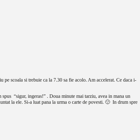
iu pe scoala si trebuie ca la 7.30 sa fie acolo. Am accelerat. Ce daca i-
i-am spus “sigur, ingeras!” . Doua minute mai tarziu, avea in mana un
nuntat la ele. Si-a luat pana la urma o carte de povesti. 🙂 In drum spre