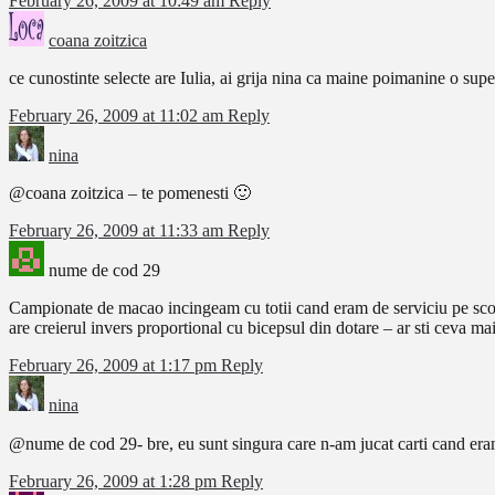
February 26, 2009 at 10:49 am
Reply
coana zoitzica
ce cunostinte selecte are Iulia, ai grija nina ca maine poimanine o sup
February 26, 2009 at 11:02 am
Reply
nina
@coana zoitzica – te pomenesti 🙂
February 26, 2009 at 11:33 am
Reply
nume de cod 29
Campionate de macao incingeam cu totii cand eram de serviciu pe sco
are creierul invers proportional cu bicepsul din dotare – ar sti ceva ma
February 26, 2009 at 1:17 pm
Reply
nina
@nume de cod 29- bre, eu sunt singura care n-am jucat carti cand era
February 26, 2009 at 1:28 pm
Reply