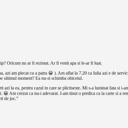
 Oricum nu ar fi rezistat. Ar fi venit apa si le-ar fi luat.
, azi am plecat cu a patra 😀 ). Am aflat la 7.20 ca Iulia azi e de servic
 pe ultimul moment? Ea nu-si schimba obiceiul.
i azi la ea, pentru cazul in care se plictiseste. Mi s-a luminat fata si 
i. 😀 Am crezut ca nu-i adevarat. I-am tinut o predica ca la carte si a re
i de joc.”