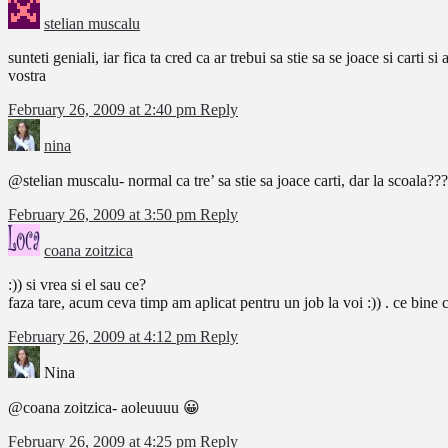
stelian muscalu
sunteti geniali, iar fica ta cred ca ar trebui sa stie sa se joace si car
vostra
February 26, 2009 at 2:40 pm
Reply
nina
@stelian muscalu- normal ca tre’ sa stie sa joace carti, dar la scoala??
February 26, 2009 at 3:50 pm
Reply
coana zoitzica
:)) si vrea si el sau ce?
faza tare, acum ceva timp am aplicat pentru un job la voi :)) . ce bin
February 26, 2009 at 4:12 pm
Reply
Nina
@coana zoitzica- aoleuuuu 😀
February 26, 2009 at 4:25 pm
Reply