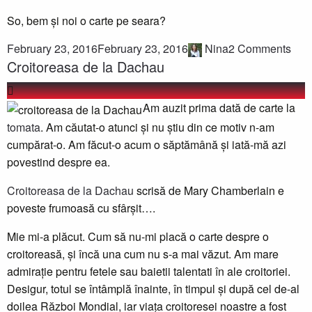
So, bem și noi o carte pe seara?
February 23, 2016
February 23, 2016
Nina
2 Comments
Croitoreasa de la Dachau
Am auzit prima dată de carte la
tomata
. Am căutat-o atunci și nu știu din ce motiv n-am
cumpărat-o. Am făcut-o acum o săptămână și iată-mă azi
povestind despre ea.
Croitoreasa de la Dachau
scrisă de Mary Chamberlain e
poveste frumoasă cu sfârșit….
Mie mi-a plăcut. Cum să nu-mi placă o carte despre o
croitoreasă, și încă una cum nu s-a mai văzut. Am mare
admirație pentru fetele sau baietii talentati în ale croitoriei.
Desigur, totul se întâmplă înainte, în timpul și după cel de-al
doilea Război Mondial, iar viața croitoresei noastre a fost