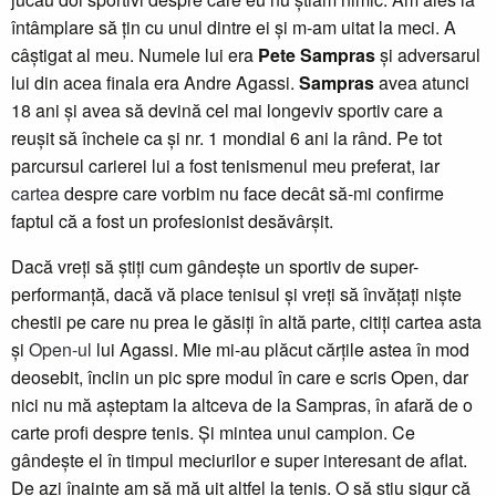
întâmplare să țin cu unul dintre ei și m-am uitat la meci. A
câștigat al meu. Numele lui era
Pete Sampras
și adversarul
lui din acea finala era Andre Agassi.
Sampras
avea atunci
18 ani și avea să devină cel mai longeviv sportiv care a
reușit să încheie ca și nr. 1 mondial 6 ani la rând. Pe tot
parcursul carierei lui a fost tenismenul meu preferat, iar
cartea
despre care vorbim nu face decât să-mi confirme
faptul că a fost un profesionist desăvârșit.
Dacă vreți să știți cum gândește un sportiv de super-
performanță, dacă vă place tenisul și vreți să învățați niște
chestii pe care nu prea le găsiți în altă parte, citiți cartea asta
și
Open-ul
lui Agassi. Mie mi-au plăcut cărțile astea în mod
deosebit, înclin un pic spre modul în care e scris Open, dar
nici nu mă așteptam la altceva de la Sampras, în afară de o
carte profi despre tenis. Și mintea unui campion. Ce
gândește el în timpul meciurilor e super interesant de aflat.
De azi înainte am să mă uit altfel la tenis. O să știu sigur că