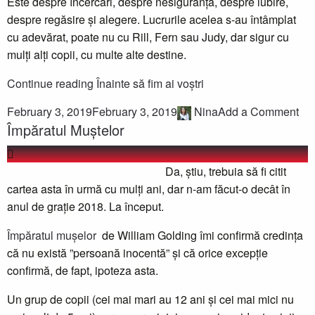
Este despre încercări, despre nesiguranță, despre iubire,
despre regăsire și alegere.
Lucrurile acelea s-au întâmplat
cu adevărat, poate nu cu Rill, Fern sau Judy, dar sigur cu
mulți alți copii, cu multe alte destine.
Continue reading
Înainte să fim ai voștri
February 3, 2019
February 3, 2019
Nina
Add a Comment
Împăratul Muștelor
Da, știu, trebuia să fi citit
cartea asta în urmă cu mulți ani, dar n-am făcut-o decât în
anul de grație 2018. La început.
Împăratul mușelor
de William Golding îmi confirmă credința
că nu există ”persoană inocentă” și că orice excepție
confirmă, de fapt, ipoteza asta.
Un grup de copii (cei mai mari au 12 ani și cei mai mici nu