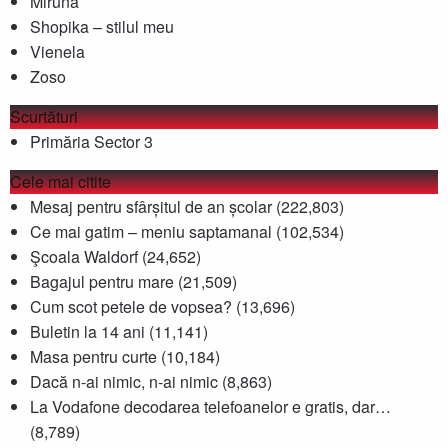
Miruna
Shopika – stilul meu
Vienela
Zoso
Scurtături
Primăria Sector 3
Cele mai citite
Mesaj pentru sfârșitul de an școlar
(222,803)
Ce mai gatim – meniu saptamanal
(102,534)
Şcoala Waldorf
(24,652)
Bagajul pentru mare
(21,509)
Cum scot petele de vopsea?
(13,696)
Buletin la 14 ani
(11,141)
Masa pentru curte
(10,184)
Dacă n-ai nimic, n-ai nimic
(8,863)
La Vodafone decodarea telefoanelor e gratis, dar…
(8,789)