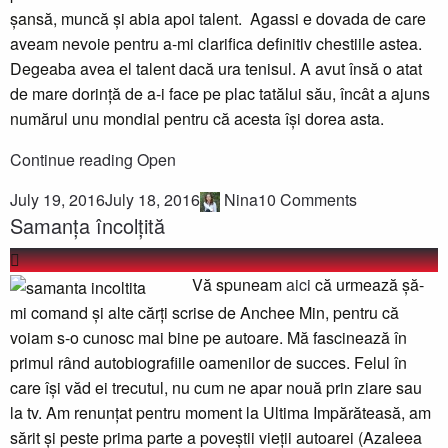
șansă, muncă și abia apoi talent. Agassi e dovada de care
aveam nevoie pentru a-mi clarifica definitiv chestiile astea.
Degeaba avea el talent dacă ura tenisul. A avut însă o atat
de mare dorință de a-i face pe plac tatălui său, încât a ajuns
numărul unu mondial pentru că acesta își dorea asta.
Continue reading
Open
July 19, 2016
July 18, 2016
Nina
10 Comments
Samanța încolțită
Vă spuneam
aici
că urmează șă-
mi comand și alte cărți scrise de Anchee Min, pentru că
voiam s-o cunosc mai bine pe autoare. Mă fascinează în
primul rând autobiografiile oamenilor de succes. Felul în
care își văd ei trecutul, nu cum ne apar nouă prin ziare sau
la tv. Am renunțat pentru moment la Ultima Impărăteasă, am
sărit și peste prima parte a poveștii vieții autoarei (Azaleea