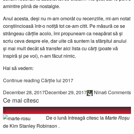
amintire plină de nostalgie.
Anul acesta, deși nu m-am omorât cu recenziile, mi-am notat
conștiincioasă într-o notiță tot ce-am citit. Pe măsură ce se
strângeau cărțile acolo, îmi propuneam ca neapărat să și
scriu ceva despre ele, dar uite că suntem la sfârșitul anului
și mai mult decât să transfer aici lista cu cărți (poate vă
inspiră și pe voi), n-am făcut nimic.
Hai să vedem:
Continue reading
Cărțile lui 2017
December 28, 2017
December 29, 2017
Nina
6 Comments
Ce mai citesc
De o lună întreagă citesc la
Marte Roșu
de Kim Stanley Robinson .