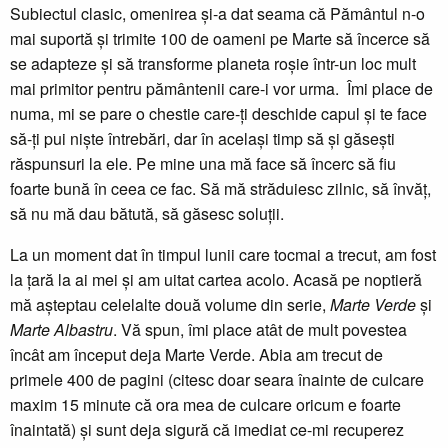
Subiectul clasic, omenirea și-a dat seama că Pământul n-o
mai suportă și trimite 100 de oameni pe Marte să încerce să
se adapteze și să transforme planeta roșie într-un loc mult
mai primitor pentru pământenii care-i vor urma. Îmi place de
numa, mi se pare o chestie care-ți deschide capul și te face
să-ți pui niște întrebări, dar în același timp să și găsești
răspunsuri la ele. Pe mine una mă face să încerc să fiu
foarte bună în ceea ce fac. Să mă străduiesc zilnic, să învăț,
să nu mă dau bătută, să găsesc soluții.
La un moment dat în timpul lunii care tocmai a trecut, am fost
la țară la ai mei și am uitat cartea acolo. Acasă pe noptieră
mă așteptau celelalte două volume din serie,
Marte Verde
și
Marte Albastru
. Vă spun, îmi place atât de mult povestea
încât am început deja Marte Verde. Abia am trecut de
primele 400 de pagini (citesc doar seara înainte de culcare
maxim 15 minute că ora mea de culcare oricum e foarte
înaintată) și sunt deja sigură că imediat ce-mi recuperez