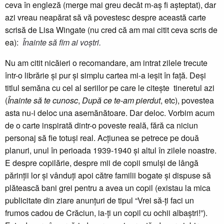
ceva în engleză (merge mai greu decât m-aș fi așteptat), dar
azi vreau neapărat să vă povestesc despre această carte
scrisă de Lisa Wingate (nu cred că am mai citit ceva scris de
ea):
Înainte să fim ai voștri.
Nu am citit nicăieri o recomandare, am intrat zilele trecute
într-o librărie și pur și simplu cartea mi-a ieșit în față. Deși
titlul semăna cu cel al seriilor pe care le citește tineretul azi
(
Înainte să te cunosc
,
După ce te-am pierdut
, etc), povestea
asta nu-i deloc una asemănătoare. Dar deloc. Vorbim acum
de o carte inspirată dintr-o poveste reală, fără ca niciun
personaj să fie totuși real.
Acțiunea se petrece pe două
planuri, unul în perioada 1939-1940 și altul în zilele noastre.
E despre copilărie, despre mii de copii smulși de lângă
părinții lor și vânduți apoi către familii bogate și dispuse să
plătească bani grei pentru a avea un copil
(existau la mica
publicitate din ziare anunțuri de tipul “Vrei să-ți faci un
frumos cadou de Crăciun, ia-ți un copil cu ochii albaștri!”).