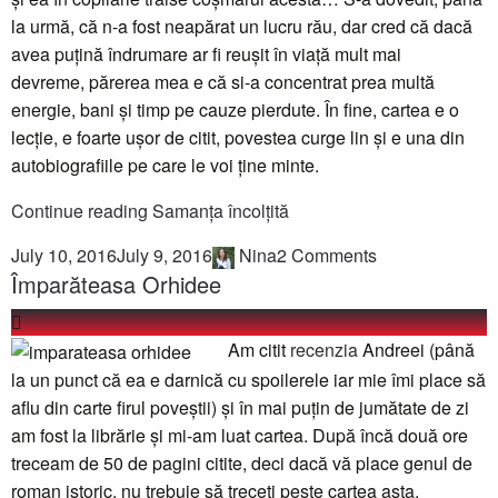
la urmă, că n-a fost neapărat un lucru rău, dar cred că dacă
avea puțină îndrumare ar fi reușit în viață mult mai
devreme, părerea mea e că si-a concentrat prea multă
energie, bani și timp pe cauze pierdute. În fine, cartea e o
lecție, e foarte ușor de citit, povestea curge lin și e una din
autobiografiile pe care le voi ține minte.
Continue reading
Samanța încolțită
July 10, 2016
July 9, 2016
Nina
2 Comments
Împarăteasa Orhidee
Am citit
recenzia
Andreei (până
la un punct că ea e darnică cu spoilerele iar mie îmi place să
aflu din carte firul poveștii) și în mai puțin de jumătate de zi
am fost la librărie și mi-am luat cartea. După încă două ore
treceam de 50 de pagini citite, deci dacă vă place genul de
roman istoric, nu trebuie să treceți peste cartea asta.