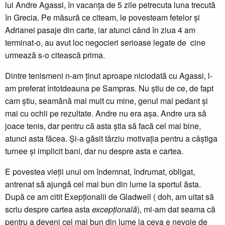
lui Andre Agassi, în vacanța de 5 zile petrecuta luna trecută
în Grecia. Pe măsură ce citeam, le povesteam fetelor și
Adrianei pasaje din carte, iar atunci când în ziua 4 am
terminat-o, au avut loc negocieri serioase legate de cine
urmează s-o citească prima.
Dintre tenismeni n-am ținut aproape niciodată cu Agassi, l-
am preferat întotdeauna pe Sampras. Nu știu de ce, de fapt
cam știu, seamănă mai mult cu mine, genul mai pedant și
mai cu ochii pe rezultate. Andre nu era așa. Andre ura să
joace tenis, dar pentru că asta știa să facă cel mai bine,
atunci asta făcea. Și-a găsit târziu motivația pentru a câștiga
turnee și implicit bani, dar nu despre asta e cartea.
E povestea vieții unui om îndemnat, îndrumat, obligat,
antrenat să ajungă cel mai bun din lume la sportul ăsta.
După ce am citit Exepționalii de Gladwell ( doh, am uitat să
scriu despre cartea asta
excepțională
), mi-am dat seama că
pentru a deveni cel mai bun din lume la ceva e nevoie de