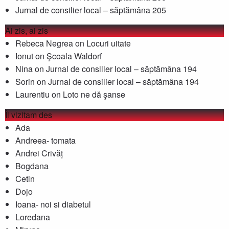
Jurnal de consilier local – săptămâna 205
Ai zis, ai zis
Rebeca Negrea
on
Locuri uitate
Ionut
on
Şcoala Waldorf
Nina
on
Jurnal de consilier local – săptămâna 194
Sorin
on
Jurnal de consilier local – săptămâna 194
Laurentiu
on
Loto ne dă şanse
Îi vizitam des
Ada
Andreea- tomata
Andrei Crivăț
Bogdana
Cetin
Dojo
Ioana- noi si diabetul
Loredana