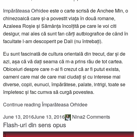
Impărăteasa Orhidee
este o carte scrisă de
Anchee Min, o
chinezoaică care și-a povestit viața în două romane,
Azaleea Roșie și Sămânța încolțită pe care le voi citi
desigur, mai ales că sunt fan cărți autbiografice de când în
facultate l-am descoperit pe Dali (nu întrebați).
Eu sunt fascinată de cultura orientală din trecut, dar și de
azi, așa că vă dați seama că m-a prins rău de tot cartea.
Obiceiuri despre care n-ai fi crezut că ar fi putut exista,
oameni care mai de care mai ciudați și cu interese mai
diverse, copii, eunuci, împărătese, palate, intrigi, toate se
împletesc și fac cumva să curgă povestea.
Continue reading
Împarăteasa Orhidee
June 13, 2016
June 13, 2016
Nina
2 Comments
Flash-uri din sens opus