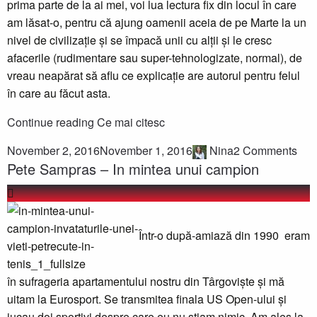
prima parte de la ai mei, voi lua lectura fix din locul în care
am lăsat-o, pentru că ajung oamenii aceia de pe Marte la un
nivel de civilizație și se împacă unii cu alții și le cresc
afacerile (rudimentare sau super-tehnologizate, normal), de
vreau neapărat să aflu ce explicație are autorul pentru felul
în care au făcut asta.
Continue reading
Ce mai citesc
November 2, 2016
November 1, 2016
Nina
2 Comments
Pete Sampras – In mintea unui campion
Într-o după-amiază din 1990 eram
în sufrageria apartamentului nostru din Târgoviște și mă
uitam la Eurosport. Se transmitea finala US Open-ului și
jucau doi sportivi despre care eu nu știam nimic. Am ales la