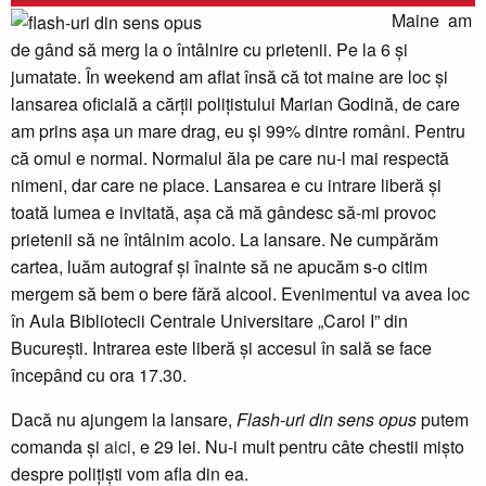
Maine am
de gând să merg la o întâlnire cu prietenii. Pe la 6 și
jumatate. În weekend am aflat însă că tot maine are loc și
lansarea oficială a cărții polițistului Marian Godină, de care
am prins așa un mare drag, eu și 99% dintre români. Pentru
că omul e normal. Normalul ăla pe care nu-l mai respectă
nimeni, dar care ne place. Lansarea e cu intrare liberă și
toată lumea e invitată, așa că mă gândesc să-mi provoc
prietenii să ne întâlnim acolo. La lansare. Ne cumpărăm
cartea, luăm autograf și înainte să ne apucăm s-o citim
mergem să bem o bere fără alcool. Evenimentul va avea loc
în Aula Bibliotecii Centrale Universitare „Carol I” din
București. Intrarea este liberă și accesul în sală se face
începând cu ora 17.30.
Dacă nu ajungem la lansare,
Flash-uri din sens opus
putem
comanda și
aici
, e 29 lei. Nu-i mult pentru câte chestii mișto
despre polițiști vom afla din ea.