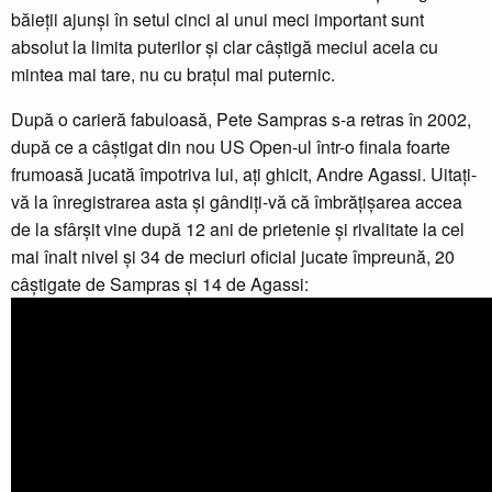
băieții ajunși în setul cinci al unui meci important sunt
absolut la limita puterilor și clar câștigă meciul acela cu
mintea mai tare, nu cu brațul mai puternic.
După o carieră fabuloasă, Pete Sampras s-a retras în 2002,
după ce a câștigat din nou US Open-ul într-o finala foarte
frumoasă jucată împotriva lui, ați ghicit, Andre Agassi. Uitați-
vă la înregistrarea asta și gândiți-vă că îmbrățișarea accea
de la sfârșit vine după 12 ani de prietenie și rivalitate la cel
mai înalt nivel și 34 de meciuri oficial jucate împreună, 20
câștigate de Sampras și 14 de Agassi: