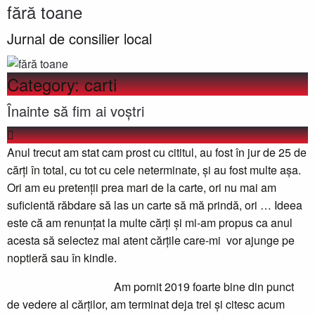
fără toane
Jurnal de consilier local
Category:
carti
Înainte să fim ai voștri
Anul trecut am stat cam prost cu cititul, au fost în jur de 25 de
cărți în total, cu tot cu cele neterminate, și au fost multe așa.
Ori am eu pretenții prea mari de la carte, ori nu mai am
suficientă răbdare să las un carte să mă prindă, ori … Ideea
este că am renunțat la multe cărți și mi-am propus ca anul
acesta să selectez mai atent cărțile care-mi vor ajunge pe
noptieră sau în kindle.
Am pornit 2019 foarte bine din punct
de vedere al cărților, am terminat deja trei și citesc acum