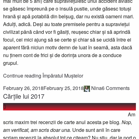
mai mult de 5 ani) care supraviețuiesc unui accident aviatic
se găsesc împreună pe o insulă pustie, unde găsesc totuși
hrană și apă potabilă din belșug, dar nu există oameni mari.
Adulți, adică. Deși au toate premisele pentru a supraviețui
civilizat până când vor fi găsiți, reușesc chiar și să aprindă
focul, cei mici ajung să se certe și chiar să se ucidă între ei
aparent fără niciun motiv demn de luat în seamă, asta dacă
nu ținem cont de frici și de dorința unora de a conduce
grupul.
Continue reading
Împăratul Muștelor
February 26, 2018
February 25, 2018
Nina
6 Comments
Cărțile lui 2017
Am
scris maxim trei recenzii de carte anul acesta pe blog.
Nop,
am verificat, am scris doar una.
Unde sunt anii în care
scriam recenzii la absolut tot ce citeam? Nu știu, dar le port o