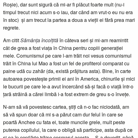
Roșie), dar sunt sigură că mi-ar fi plăcut foarte mult (nu-i
timpul trecut nici acum s-o iau, dar când am vrut-o eu nu era
în stoc) și am trecut la partea a doua a vieții ei fără prea mari
regrete.
Am citit
Sămânța încolțită
în câteva seri și mi-am reamintit
cât de grea a fost viața în China pentru copiii generației
mele. Comunismul pe care l-am trăit noi vesus comunismul
trăit în China lui Mao a fost un fel de profiterol comparat cu
paine udă cu zahăr (da, există prăjitura asta). Bine, în carte
autoarea povestește primii ei ani în America, chinurile și mici
le bucurii pe care le-a avut încercând să-și facă o viață într-o
țară străină a cărei limbă i-a fost extrem de greu s-o învețe.
N-am să vă povestesc cartea, știți că n-o fac niciodată, am
să vă spun doar că mi s-a părut cam dur felul în care se
poartă Anchee cu fata ei, toate muncile grele, mult peste
puterea copilului, la care o obligă să participe, asta după ce
și ea în copilărie trăise coșmarul acesta… S-a dovedit, până