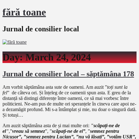
fără toane
Jurnal de consilier local
Day:
March 24, 2024
Jurnal de consilier local – săptămâna 178
Am vorbit săptămâna asta sute de oameni. Am auzit ”
toți sunt la
fel
” de câteva ori. Și înțeleg de ce oamenii spun asta. E greu de la
distanță să distingi diferențe între oameni, ce să mai vorbesc între
politicieni. Ne-am pus de multe ori speranțele în cineva care apoi ne-
a dezamăgit profund. Mi s-a întâmplat și mie, nu doar o singură dată.
Și totuși…
Am auzit săptămâna asta de și mai multe ori:
”
scăpați-ne de
el
”
,”
vreau să semnez
”, ”
scăpați-ne de ei”
, ”
semnez pentru
Nicușor”, ”semnez pentru Lucian”, ”nu vă lăsați”, ”votăm USR”,