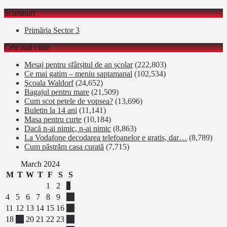
Scurtături
Primăria Sector 3
Cele mai citite
Mesaj pentru sfârșitul de an școlar
(222,803)
Ce mai gatim – meniu saptamanal
(102,534)
Şcoala Waldorf
(24,652)
Bagajul pentru mare
(21,509)
Cum scot petele de vopsea?
(13,696)
Buletin la 14 ani
(11,141)
Masa pentru curte
(10,184)
Dacă n-ai nimic, n-ai nimic
(8,863)
La Vodafone decodarea telefoanelor e gratis, dar…
(8,789)
Cum păstrăm casa curată
(7,715)
March 2024
M
T
W
T
F
S
S
1
2
3
4
5
6
7
8
9
10
11
12
13
14
15
16
17
18
19
20
21
22
23
24