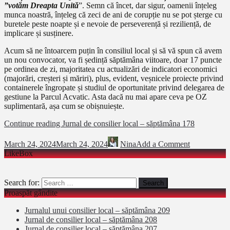
”votăm Dreapta Unită
”. Semn că încet, dar sigur, oamenii înțeleg
munca noastră, înțeleg că zeci de ani de corupție nu se pot șterge cu
buretele peste noapte și e nevoie de perseverență și reziliență, de
implicare și susținere.
Acum să ne întoarcem puțin în consiliul local și să vă spun că avem
un nou convocator, va fi ședință săptămâna viitoare, doar 17 puncte
pe ordinea de zi, majoritatea cu actualizări de indicatori economici
(majorări, creșteri și măriri), plus, evident, veșnicele proiecte privind
containerele îngropate și studiul de oportunitate privind delegarea de
gestiune la Parcul Acvatic. Asta dacă nu mai apare ceva pe OZ
suplimentară, așa cum se obișnuiește.
Continue reading
Jurnal de consilier local – săptămâna 178
March 24, 2024
March 24, 2024
Nina
Add a Comment
LikeBox
Search for:
Proaspăt gândite
Jurnalul unui consilier local – săptămâna 209
Jurnal de consilier local – săptămâna 208
Jurnal de consilier local – săptămâna 207