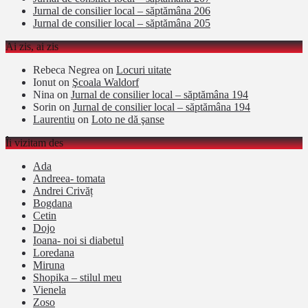
Jurnal de consilier local – săptămâna 206
Jurnal de consilier local – săptămâna 205
Ai zis, ai zis
Rebeca Negrea
on
Locuri uitate
Ionut
on
Şcoala Waldorf
Nina
on
Jurnal de consilier local – săptămâna 194
Sorin
on
Jurnal de consilier local – săptămâna 194
Laurentiu
on
Loto ne dă şanse
Îi vizitam des
Ada
Andreea- tomata
Andrei Crivăț
Bogdana
Cetin
Dojo
Ioana- noi si diabetul
Loredana
Miruna
Shopika – stilul meu
Vienela
Zoso