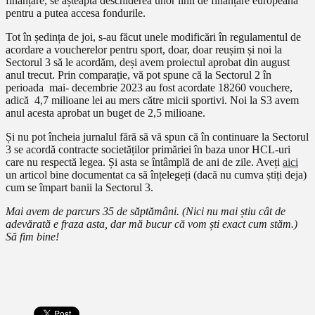
finanțare, se așteaptă deschiderea unor linii de finanțare europeană
pentru a putea accesa fondurile.
Tot în ședința de joi, s-au făcut unele modificări în regulamentul de
acordare a voucherelor pentru sport, doar, doar reușim și noi la
Sectorul 3 să le acordăm, deși avem proiectul aprobat din august
anul trecut. Prin comparație, vă pot spune că la Sectorul 2 în
perioada mai- decembrie 2023 au fost acordate 18260 vouchere,
adică 4,7 milioane lei au mers către micii sportivi. Noi la S3 avem
anul acesta aprobat un buget de 2,5 milioane.
Și nu pot încheia jurnalul fără să vă spun că în continuare la Sectorul
3 se acordă contracte societăților primăriei în baza unor HCL-uri
care nu respectă legea. Și asta se întâmplă de ani de zile. Aveți
aici
un articol bine documentat ca să înțelegeți (dacă nu cumva știți deja)
cum se împart banii la Sectorul 3.
Mai avem de parcurs 35 de săptămâni. (Nici nu mai știu cât de
adevărată e fraza asta, dar mă bucur că vom ști exact cum stăm.)
Să fim bine!