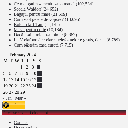
Ce mai gatim – meniu saptamanal
(102,534)
Şcoala Waldorf
(24,652)
Bagajul pentru mare
(21,509)
Cum scot petele de vopsea?
(13,696)
Buletin la 14 ani
(11,141)
Masa pentru curte
(10,184)
Dacă n-ai nimic, n-ai nimic
(8,863)
La Vodafone decodarea telefoanelor e gratis, dar…
(8,789)
Cum păstrăm casa curată
(7,715)
February 2024
M
T
W
T
F
S
S
1
2
3
4
5
6
7
8
9
10
11
12
13
14
15
16
17
18
19
20
21
22
23
24
25
26
27
28
29
« Jan
Mar »
Daca vrei sa stii cine sunt
Contact
Despre mine