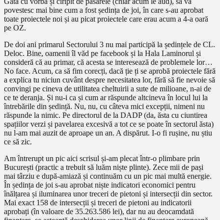
Gata cu vorba și ciripit de păsărele (chiar acum le aud), să vă
povestesc mai bine cum a fost ședința de joi, în care s-au aprobat
toate proiectele noi și au picat proiectele care erau acum a 4-a oară
pe OZ.
De doi ani primarul Sectorului 3 nu mai participă la ședințele de CL.
Deloc. Bine, oamenii îl văd pe facebook și la Hala Laminorul și
consideră că au primar, că acesta se interesează de problemele lor…
No face. Acum, ca să fim corecți, dacă ție ți se aprobă proiectele fără
a explica tu niciun cuvânt despre necesitatea lor, fără să fie nevoie să
convingi pe cineva de utilitatea cheltuirii a sute de milioane, n-ai de
ce te deranja. Și nu-i ca și cum ar răspunde altcineva în locul lui la
întrebările din ședință. Nu, nu, cu câteva mici excepții, nimeni nu
răspunde la nimic. Pe directorul de la DADP (da, ăsta cu ciuntirea
spațiilor verzi și pavelarea excesivă a tot ce se poate în sectorul ăsta)
nu l-am mai auzit de aproape un an. A dispărut. I-o fi rușine, nu știu
ce să zic.
Am întrerupt un pic aici scrisul și-am plecat într-o plimbare prin
București (practic a trebuit să luăm niște plinte). Zece mii de pași
mai târziu e după-amiază și continuăm cu un pic mai multă energie.
În ședința de joi s-au aprobat niște indicatori economici pentru
înălțarea și iluminarea unor treceri de pietoni și intersecții din sector.
Mai exact 158 de intersecții și treceri de pietoni au indicatorii
aprobați (în valoare de 35.263.586 lei), dar nu au deocamdată