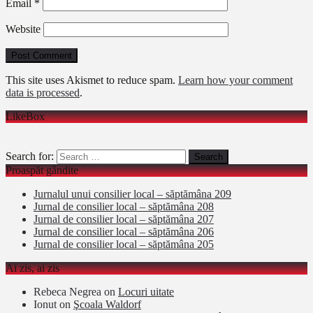
Email
*
Website
This site uses Akismet to reduce spam.
Learn how your comment
data is processed
.
LikeBox
Search for:
Proaspăt gândite
Jurnalul unui consilier local – săptămâna 209
Jurnal de consilier local – săptămâna 208
Jurnal de consilier local – săptămâna 207
Jurnal de consilier local – săptămâna 206
Jurnal de consilier local – săptămâna 205
Ai zis, ai zis
Rebeca Negrea
on
Locuri uitate
Ionut
on
Şcoala Waldorf