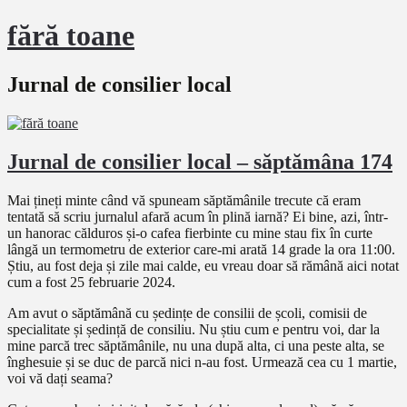
fără toane
Jurnal de consilier local
Jurnal de consilier local – săptămâna 174
Mai țineți minte când vă spuneam săptămânile trecute că eram
tentată să scriu jurnalul afară acum în plină iarnă? Ei bine, azi, într-
un hanorac călduros și-o cafea fierbinte cu mine stau fix în curte
lângă un termometru de exterior care-mi arată 14 grade la ora 11:00.
Știu, au fost deja și zile mai calde, eu vreau doar să rămână aici notat
cum a fost 25 februarie 2024.
Am avut o săptămână cu ședințe de consilii de școli, comisii de
specialitate și ședință de consiliu. Nu știu cum e pentru voi, dar la
mine parcă trec săptămânile, nu una după alta, ci una peste alta, se
înghesuie și se duc de parcă nici n-au fost. Urmează cea cu 1 martie,
voi vă dați seama?