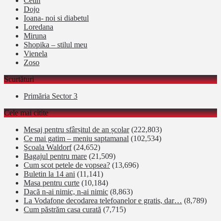
Cetin
Dojo
Ioana- noi si diabetul
Loredana
Miruna
Shopika – stilul meu
Vienela
Zoso
Scurtături
Primăria Sector 3
Cele mai citite
Mesaj pentru sfârșitul de an școlar
(222,803)
Ce mai gatim – meniu saptamanal
(102,534)
Şcoala Waldorf
(24,652)
Bagajul pentru mare
(21,509)
Cum scot petele de vopsea?
(13,696)
Buletin la 14 ani
(11,141)
Masa pentru curte
(10,184)
Dacă n-ai nimic, n-ai nimic
(8,863)
La Vodafone decodarea telefoanelor e gratis, dar…
(8,789)
Cum păstrăm casa curată
(7,715)