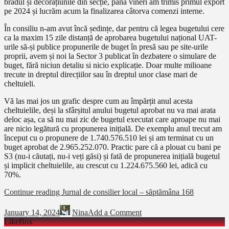
bradul și decorațiunile din secție, până vineri am trimis primul export
pe 2024 și lucrăm acum la finalizarea câtorva comenzi interne.
În consiliu n-am avut încă ședințe, dar pentru că legea bugetului cere
ca la maxim 15 zile distanță de aprobarea bugetului național UAT-
urile să-și publice propunerile de buget în presă sau pe site-urile
proprii, avem și noi la Sector 3 publicat în dezbatere o simulare de
buget, fără niciun detaliu si nicio explicație. Doar multe milioane
trecute in dreptul direcțiilor sau în dreptul unor clase mari de
cheltuieli.
Vă las mai jos un grafic despre cum au împărțit anul acesta
cheltuielile, deși la sfârșitul anului bugetul aprobat nu va mai arata
deloc așa, ca să nu mai zic de bugetul executat care aproape nu mai
are nicio legătură cu propunerea inițială. De exemplu anul trecut am
început cu o propunere de 1.740.576.510 lei și am terminat cu un
buget aprobat de 2.965.252.070. Practic pare că a plouat cu bani pe
S3 (nu-i căutați, nu-i veți găsi) și fată de propunerea inițială bugetul
și implicit cheltuielile, au crescut cu 1.224.675.560 lei, adică cu
70%.
Continue reading
Jurnal de consilier local – săptămâna 168
January 14, 2024
Nina
Add a Comment
LikeBox