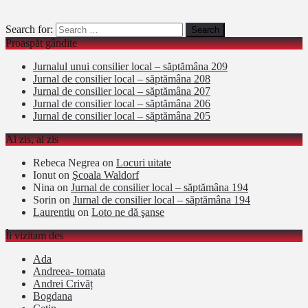
Search for:
Proaspăt gândite
Jurnalul unui consilier local – săptămâna 209
Jurnal de consilier local – săptămâna 208
Jurnal de consilier local – săptămâna 207
Jurnal de consilier local – săptămâna 206
Jurnal de consilier local – săptămâna 205
Ai zis, ai zis
Rebeca Negrea
on
Locuri uitate
Ionut
on
Şcoala Waldorf
Nina
on
Jurnal de consilier local – săptămâna 194
Sorin
on
Jurnal de consilier local – săptămâna 194
Laurentiu
on
Loto ne dă şanse
Îi vizitam des
Ada
Andreea- tomata
Andrei Crivăț
Bogdana