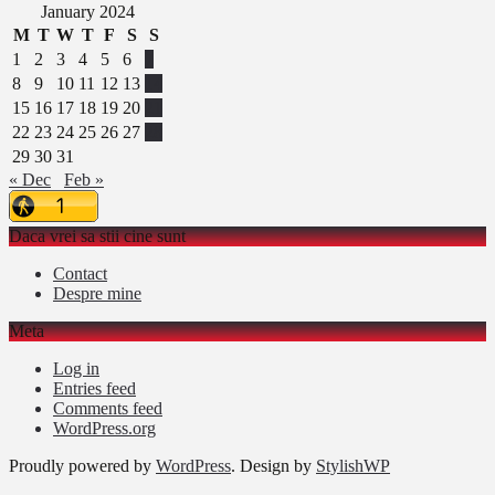
January 2024
M
T
W
T
F
S
S
1
2
3
4
5
6
7
8
9
10
11
12
13
14
15
16
17
18
19
20
21
22
23
24
25
26
27
28
29
30
31
« Dec
Feb »
Daca vrei sa stii cine sunt
Contact
Despre mine
Meta
Log in
Entries feed
Comments feed
WordPress.org
Proudly powered by
WordPress
. Design by
StylishWP