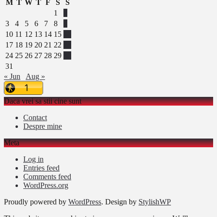
M
T
W
T
F
S
S
1
2
3
4
5
6
7
8
9
10
11
12
13
14
15
16
17
18
19
20
21
22
23
24
25
26
27
28
29
30
31
« Jun
Aug »
Daca vrei sa stii cine sunt
Contact
Despre mine
Meta
Log in
Entries feed
Comments feed
WordPress.org
Proudly powered by
WordPress
. Design by
StylishWP