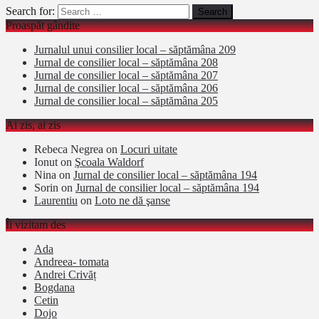
Search for:
Proaspăt gândite
Jurnalul unui consilier local – săptămâna 209
Jurnal de consilier local – săptămâna 208
Jurnal de consilier local – săptămâna 207
Jurnal de consilier local – săptămâna 206
Jurnal de consilier local – săptămâna 205
Ai zis, ai zis
Rebeca Negrea
on
Locuri uitate
Ionut
on
Şcoala Waldorf
Nina
on
Jurnal de consilier local – săptămâna 194
Sorin
on
Jurnal de consilier local – săptămâna 194
Laurentiu
on
Loto ne dă şanse
Îi vizitam des
Ada
Andreea- tomata
Andrei Crivăț
Bogdana
Cetin
Dojo