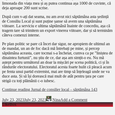
limonada din viața mea și aș putea continua așa 1000 de cuvinte, că
deja aproape 200 sunt scrise.
După cum v-ați dat seama, nu am avut nici săptămâna asta ședință
de Consiliu Local și sunt puține șanse să avem una săptămâna
viitoare. La serviciu e ultima săptămână înainte de concediu, așa că
tragem tare să trimitem un export vinerea viitoare, dar și să terminăm
câteva comenzi interne.
Pe plan politic se pare că încet dar sigur, ne apropiem de ultimul an
de mandat, un an de foc dacă mă întrebați pe mine, și percep
săptămâna aceasta, care tocmai s-a încheiat, cumva ca pe ”liniștea de
dinaintea furtunii”, nu știu de ce, dar așa am simțit-o eu. Nu mă
aștept pentru următorul an doar la mișcări pe scena politică, ci și în
rândurile electoratului. Electoratul acesta foarte hulit că pleacă acum
pe fenta unui partid extremist, mai are timp să înțeleagă unde ne va
duce asta. Și să își dorească mai mult de atât pentru țara pe care
strigă cu toți plămânii c-o iubesc.
Continue reading
Jurnal de consilier local – săptămâna 143
July 23, 2023
July 23, 2023
Nina
Add a Comment
LikeBox