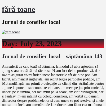
fără toane
Jurnal de consilier local
Day:
July 23, 2023
Jurnal de consilier local – săptămâna 143
Am suferit de cald toată săptămâna, la modul că abia așteptam să
ajung seara acasă să mă răcoresc. N-am fost deloc productivă, dar
m-am asigurat că-mi îndeplinesc îndatoririle cât de bine pot. Am
lucrat, am mâncat înghețată, am recitit legea partidelor politice, am
băut multă apă, am primit o delegație de clienți din străinătate pentru
a pune la punct niște contracte viitoare, am mers pe jos prin caniculă,
uneori pe la umbră, cel mai mult pe la soare, am citit bibliografii, dar
și fantasy, m-am întâlnit cu colegii consilieri, am vorbit cu oameni
din sector despre problemele lor si cum unele se pot rezolva, și altele
nu, sau nu încă, am cumpărat de la reduceri, am făcut cea mai buna