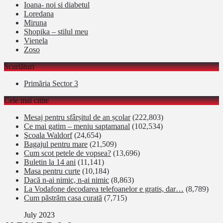
Ioana- noi si diabetul
Loredana
Miruna
Shopika – stilul meu
Vienela
Zoso
Scurtături
Primăria Sector 3
Cele mai citite
Mesaj pentru sfârșitul de an școlar
(222,803)
Ce mai gatim – meniu saptamanal
(102,534)
Şcoala Waldorf
(24,654)
Bagajul pentru mare
(21,509)
Cum scot petele de vopsea?
(13,696)
Buletin la 14 ani
(11,141)
Masa pentru curte
(10,184)
Dacă n-ai nimic, n-ai nimic
(8,863)
La Vodafone decodarea telefoanelor e gratis, dar…
(8,789)
Cum păstrăm casa curată
(7,715)
July 2023