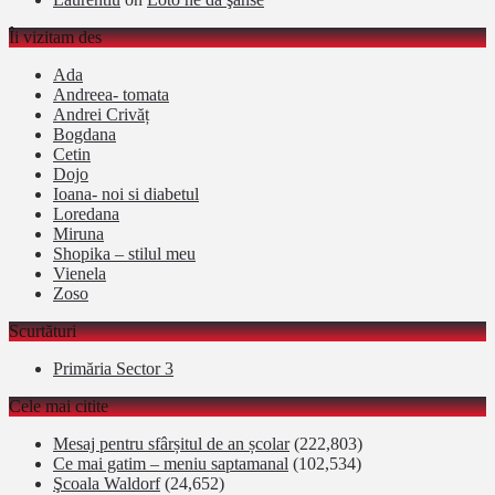
Îi vizitam des
Ada
Andreea- tomata
Andrei Crivăț
Bogdana
Cetin
Dojo
Ioana- noi si diabetul
Loredana
Miruna
Shopika – stilul meu
Vienela
Zoso
Scurtături
Primăria Sector 3
Cele mai citite
Mesaj pentru sfârșitul de an școlar
(222,803)
Ce mai gatim – meniu saptamanal
(102,534)
Şcoala Waldorf
(24,652)