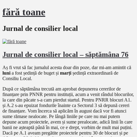
fără toane
Jurnal de consilier local
Jurnal de consilier local – săptămâna 76
Aș fi vrut să fac jurnalul acesta doar din poze, dar mi-am amintit că
luni
a fost ședință de buget și
marți
ședință extraordinară de
Consiliu Local.
După ce săptămâna trecută am aprobat depunerea cererilor de
finanțare prin PNNR pentru instituții, acum a venit rândul blocurilor,
la care din păcate s-a cam pierdut startul. Pentru PNRR blocuri A1.
și A.2 s-au epuizat fondurile înainte ca Sectorul 3 să depună cereri
de finanțare. Vom încerca să aplicăm în august dacă vor fi atunci
sume rămase nealocate. Pe lângă liniile pe care nu mai putem
depune acum proiectele, avem și sume prealocate, adică linii în care
banii ne așteaptă până în mai, ce e drept, vorbim de mult mai puțini.
Dacă pe A.1 aveam pregătite proiectele pentru 30 de blocuri și pe