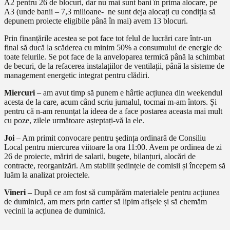
A2 pentru 26 de blocuri, dar nu mai sunt bani în prima alocare, pe
A3 (unde banii – 7,3 milioane- ne sunt deja alocați cu condiția să
depunem proiecte eligibile până în mai) avem 13 blocuri.
Prin finanțările acestea se pot face tot felul de lucrări care într-un
final să ducă la scăderea cu minim 50% a consumului de energie de
toate felurile. Se pot face de la anveloparea termică până la schimbat
de becuri, de la refacerea instalațiilor de ventilații, până la sisteme de
management energetic integrat pentru clădiri.
Miercuri
– am avut timp să punem e hârtie acțiunea din weekendul
acesta de la care, acum când scriu jurnalul, tocmai m-am întors. Și
pentru că n-am renunțat la ideea de a face postarea aceasta mai mult
cu poze, zilele următoare așteptați-vă la ele.
Joi
– Am primit convocare pentru ședința ordinară de Consiliu
Local pentru miercurea viitoare la ora 11:00. Avem pe ordinea de zi
26 de proiecte, măriri de salarii, bugete, bilanțuri, alocări de
contracte, reorganizări. Am stabilit ședințele de comisii și începem să
luăm la analizat proiectele.
Vineri –
După ce am fost să cumpărăm materialele pentru acțiunea
de duminică, am mers prin cartier să lipim afișele și să chemăm
vecinii la acțiunea de duminică.