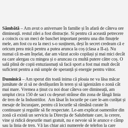
Sâmbătă
– Am avut o aniversare în familie și în afară de câteva ore
dimineață. restul zilei a fost distracție. Si pentru că această petrecere
a coincis cu un meci de baschet important pentru una din finuțele
mele, am fost cu ea la meci s-o susținem, deși în secret credeam că e
oricum prea mică pentru a putea arunca la coș (clasa a II-a). Nu
numai că m-am înșelat, dar am văzut acolo copilași și mai mici decât
ea care alergau cu mingea și o aruncau cu multă putere către coș. O
sală plină de copii entuziasmați să facă sport a fost mai mult decât
suficient pentru a mă umple de speranță și energie pentru viitor.
Duminică
– Am sperat din toată inima că ploaia ne va lăsa măcar
jumătate de zi să ne desfășurăm în teren și să igienizăm o zonă cât
mai mare. Vremea a ținut cu noi doar câteva ore dimineață, am
umplut circa 150 de saci cu deșeuri strânse din zona de lângă linia
de tren de la Industriilor. Am lăsat în locurile pe care le-am curățat și
mesaje de încurajare, pentru că locurile să rămână curate în
continuare și regulile să fie respectate. Le-am explicat oamenilor din
zonă că există un serviciu la Direcția de Salubritate care, la cerere,
vine și ridică deșeurile mari gratuit, nu e nevoie să le arunce e câmp
sau la linia de tren. Vă las chiar aici numerele de telefon la care