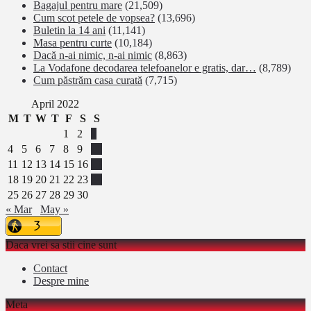
Bagajul pentru mare
(21,509)
Cum scot petele de vopsea?
(13,696)
Buletin la 14 ani
(11,141)
Masa pentru curte
(10,184)
Dacă n-ai nimic, n-ai nimic
(8,863)
La Vodafone decodarea telefoanelor e gratis, dar…
(8,789)
Cum păstrăm casa curată
(7,715)
April 2022
M
T
W
T
F
S
S
1
2
3
4
5
6
7
8
9
10
11
12
13
14
15
16
17
18
19
20
21
22
23
24
25
26
27
28
29
30
« Mar
May »
Daca vrei sa stii cine sunt
Contact
Despre mine
Meta