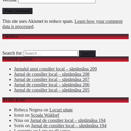
This site uses Akismet to reduce spam.
Learn how your comment
data is processed
.
LikeBox
Search for:
Proaspăt gândite
Jurnalul unui consilier local – săptămâna 209
Jurnal de consilier local – săptămâna 208
Jurnal de consilier local – săptămâna 207
Jurnal de consilier local – săptămâna 206
Jurnal de consilier local – săptămâna 205
Ai zis, ai zis
Rebeca Negrea
on
Locuri uitate
Ionut
on
Şcoala Waldorf
Nina
on
Jurnal de consilier local – săptămâna 194
Sorin
on
Jurnal de consilier local – săptămâna 194
Laurentiu
on
Loto ne dă şanse