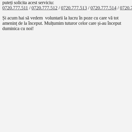
puteți solicita acest serviciu:
0720.777.511
/
0720.777.512
/
0720.777.513
/
0720.777.514
/
0720.
Și acum hai să vedem voluntarii la lucru în poze cu care vă tot
ameninț de la început. Mulțumim tuturor celor care și-au început
duminica cu noi!