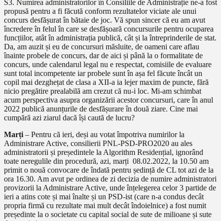
S3. Numirea administratorilor în Consiliile de Administrație ne-a fost
propusă pentru a fi făcută conform rezultatelor viciate ale unui
concurs desfășurat în bătaie de joc. Vă spun sincer că eu am avut
încredere în felul în care se desfășoară concursurile pentru ocuparea
funcțiilor, atât în administrația publică, cât și la întreprinderile de stat.
Da, am auzit și eu de concursuri măsluite, de oameni care aflau
înainte probele de concurs, dar de aici și până la o formalitate de
concurs, unde calendarul legal nu e respectat, comisiile de evaluare
sunt total incompetente iar probele sunt în așa fel făcute încât un
copil mai dezghețat de clasa a XII-a ia lejer maxim de puncte, fără
nicio pregătire prealabilă am crezut că nu-i loc. Mi-am schimbat
acum perspectiva asupra organizării acestor concursuri, care în anul
2022 publică anunțurile de desfășurare în două ziare. Cine mai
cumpără azi ziarul dacă își caută de lucru?
Marți
– Pentru că ieri, deși au votat împotriva numirilor la
Administrare Active, consilierii PNL-PSD-PRO2020 au ales
administratorii și președintele la Algorithm Residențial, ignorând
toate neregulile din procedură, azi, marți
08.02.2022, la 10.50 am
primit o nouă convocare de îndată pentru ședință de CL tot azi de la
ora 16.30. Am avut pe ordinea de zi decizia de numire administratori
provizorii la Administrare Active, unde înțelegerea celor 3 partide de
ieri a atins cote și mai înalte și un PSD-ist (care n-a condus decât
propria firmă cu rezultate mai mult decât îndoielnice) a fost numit
președinte la o societate cu capital social de sute de milioane și sute