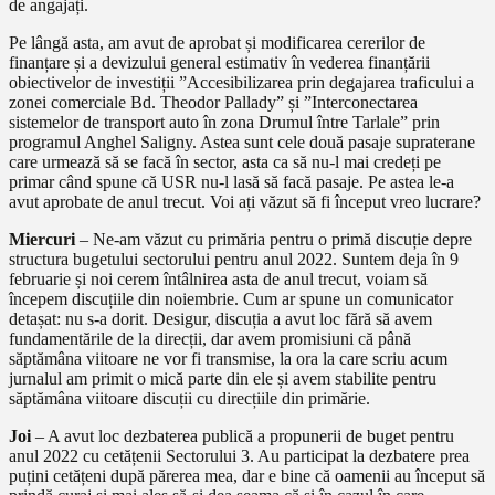
de angajați.
Pe lângă asta, am avut de aprobat și modificarea cererilor de
finanțare și a devizului general estimativ în vederea finanțării
obiectivelor de investiții ”Accesibilizarea prin degajarea traficului a
zonei comerciale Bd. Theodor Pallady” și ”Interconectarea
sistemelor de transport auto în zona Drumul între Tarlale” prin
programul Anghel Saligny. Astea sunt cele două pasaje supraterane
care urmează să se facă în sector, asta ca să nu-l mai credeți pe
primar când spune că USR nu-l lasă să facă pasaje. Pe astea le-a
avut aprobate de anul trecut. Voi ați văzut să fi început vreo lucrare?
Miercuri
– Ne-am văzut cu primăria pentru o primă discuție depre
structura bugetului sectorului pentru anul 2022. Suntem deja în 9
februarie și noi cerem întâlnirea asta de anul trecut, voiam să
începem discuțiile din noiembrie. Cum ar spune un comunicator
detașat: nu s-a dorit. Desigur, discuția a avut loc fără să avem
fundamentările de la direcții, dar avem promisiuni că până
săptămâna viitoare ne vor fi transmise, la ora la care scriu acum
jurnalul am primit o mică parte din ele și avem stabilite pentru
săptămâna viitoare discuții cu direcțiile din primărie.
Joi
– A avut loc dezbaterea publică a propunerii de buget pentru
anul 2022 cu cetățenii Sectorului 3. Au participat la dezbatere prea
puțini cetățeni după părerea mea, dar e bine că oamenii au început să