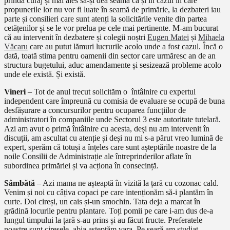
prindă curaj și mai ales să-și dea seama că și în cazul în care
propunerile lor nu vor fi luate în seamă de primărie, la dezbateri iau
parte și consilieri care sunt atenți la solicitările venite din partea
cetățenilor și se le vor prelua pe cele mai pertinente. M-am bucurat
că au intervenit în dezbatere și colegii noștri
Eugen Matei
și
Mihaela
Văcaru
care au putut lămuri lucrurile acolo unde a fost cazul. Încă o
dată, toată stima pentru oamenii din sector care urmăresc an de an
structura bugetului, aduc amendamente și sesizează probleme acolo
unde ele există. Și există.
Vineri
– Tot de anul trecut solicităm o
întâlnire cu expertul
independent care împreună cu comisia de evaluare se ocupă de buna
desfășurare a concursurilor pentru ocuparea funcțiilor de
administratori în companiile unde Sectorul 3 este autoritate tutelară.
Azi am avut o primă întâlnire cu acesta, deși nu am intervenit în
discuții, am ascultat cu atenție și deși nu mi s-a părut vreo lumină de
expert, sperăm că totuși a înțeles care sunt așteptările noastre de la
noile Consilii de Administrație ale întreprinderilor aflate în
subordinea primăriei și va acționa în consecință.
Sâmbătă
– Azi mama ne așteaptă în vizită la țară cu cozonac cald.
Venim și noi cu câțiva copaci pe care intenționăm să-i plantăm în
curte. Doi cireși, un cais și-un smochin. Tata deja a marcat în
grădină locurile pentru plantare. Toți pomii pe care i-am dus de-a
lungul timpului la țară s-au prins și au făcut fructe. Preferatele
noastre sunt cireșele, abia așteptăm vara. Pe seară am studiat