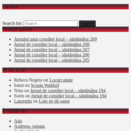
LikeBox
Search for:
Proaspăt gândite
Jurnalul unui consilier local – săptămâna 209
Jurnal de consilier local – săptămâna 208
Jurnal de consilier local – săptămâna 207
Jurnal de consilier local – săptămâna 206
Jurnal de consilier local – săptămâna 205
Ai zis, ai zis
Rebeca Negrea
on
Locuri uitate
Ionut
on
Şcoala Waldorf
Nina
on
Jurnal de consilier local – săptămâna 194
Sorin
on
Jurnal de consilier local – săptămâna 194
Laurentiu
on
Loto ne dă şanse
Îi vizitam des
Ada
Andreea- tomata