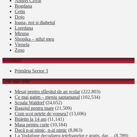
Andrei Crivăț
Bogdana
Cetin
Dojo
Ioana- noi si diabetul
Loredana
Miruna
Shopika – stilul meu
Vienela
Zoso
Scurtături
Primăria Sector 3
Cele mai citite
Mesaj pentru sfârșitul de an școlar
(222,803)
Ce mai gatim – meniu saptamanal
(102,534)
Şcoala Waldorf
(24,652)
Bagajul pentru mare
(21,509)
Cum scot petele de vopsea?
(13,696)
Buletin la 14 ani
(11,141)
Masa pentru curte
(10,184)
Dacă n-ai nimic, n-ai nimic
(8,863)
La Vodafone decodarea telefoanelor e gratis, dar…
(8,789)