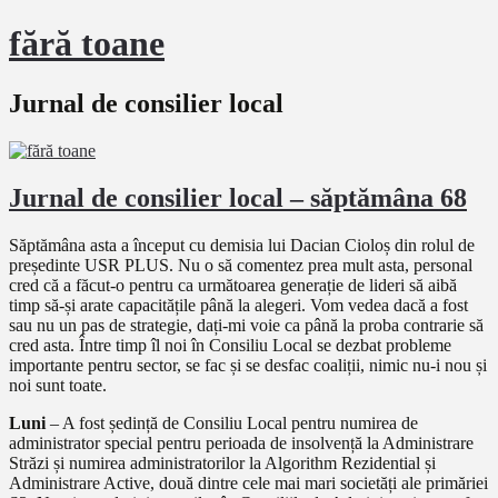
fără toane
Jurnal de consilier local
Jurnal de consilier local – săptămâna 68
Săptămâna asta a început cu demisia lui Dacian Cioloș din rolul de
președinte USR PLUS. Nu o să comentez prea mult asta, personal
cred că a făcut-o pentru ca următoarea generație de lideri să aibă
timp să-și arate capacitățile până la alegeri. Vom vedea dacă a fost
sau nu un pas de strategie, dați-mi voie ca până la proba contrarie să
cred asta. Între timp îl noi în Consiliu Local se dezbat probleme
importante pentru sector, se fac și se desfac coaliții, nimic nu-i nou și
noi sunt toate.
Luni
– A fost ședință de Consiliu Local pentru numirea de
administrator special pentru perioada de insolvență la Administrare
Străzi și numirea administratorilor la Algorithm Rezidential și
Administrare Active, două dintre cele mai mari societăți ale primăriei