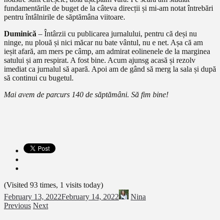
fundamentările de buget de la câteva direcții și mi-am notat întrebări
pentru întâlnirile de săptămâna viitoare.
Duminică
– Întârzii cu publicarea jurnalului, pentru că deși nu
ninge, nu plouă și nici măcar nu bate vântul, nu e net. Așa că am
ieșit afară, am mers pe câmp, am admirat eolinenele de la marginea
satului și am respirat. A fost bine. Acum ajunsg acasă și rezolv
imediat ca jurnalul să apară. Apoi am de gând să merg la sala și după
să continui cu bugetul.
Mai avem de parcurs 140 de săptămâni. Să fim bine!
(Visited 93 times, 1 visits today)
February 13, 2022
February 14, 2022
Nina
Previous
Next