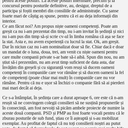
pentru aceste posturi. La aceste posturi interimare, precum și la
concursul pentru posturile definitive, au, desigur, dreptul de a
participa și foștii membri din consiliile de administrație. Cu șanse
foarte mari de câștig aș spune, pentru că ei au deja informații din
interior.
Ce am făcut noi? Am propus niște oameni competenți. Poate am
greșit ca nu i-am prezentat din timp, nu i-am invitat în ședință și nici
nu i-am pus din timp să-și scrie cv-ul în limba româna că așa se face
la stat. Asta e, nu avem experiență cu lucrul la stat. Ok, am greșit.
Dar în niciun caz nu i-am nominalizat doar să fie. Chiar dacă e doar
un mandat de o luna, doua, trei, am venit cu niște oameni pentru
care multe companii private s-ar bate să-i aibă. Spun din nou, nu am
știut să-i prezentăm, nu am avut timp suficient de data asta, dar
învățăm din greșeli și cu siguranță vom reuși să ducem oameni
competenți în companiile care vor rămâne și să ducem oameni la fel
de competenți (poate chiar mai mult) în companiile care nu vor
rămâne. Pentru că nu e ușor să închizi o companie fără să ai pierderi
mai mari decât ai deja.
Ce s-a întâmplat, în ședința care a durat aproape 6, ore este că n-am
reușit să ne convingem colegii consilieri să ne susțină propunerile și
în consecință, am fost nevoiți să picăm ambele proiecte de numire la
aceste două companii. PSD și PMP au fost foarte vocali pentru că le
zburau posturile de sub fund, știau ce îi așteaptă și s-au mobilizat
exemplar. Au profitat de faptul că nu toți consilierii noștri au putut