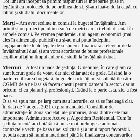
Tot luni am început să primim răspunsuri la întrebările puse în
legătură cu proiectele de pe ordinea de zi. Și-am luat-o de la capăt cu
cititul și studiatul documentelor.
Marți
– Am avut ședințe în comisii la buget și învățământ. Am
primit și un proiect pe ultima sută de metri care a trebuit discutat în
ambele comisii. Pe vremea pandemiei, unii agenți economici (mai
ales în alimentație publică) nu și-au mai putut îndeplini
angajamentele luate legate de susținerea financiară a elevilor de la
învățământul dual și am votat acordarea de burse profesionale
copiilor aflați în timpul anilor de studii la învățământ dual.
Miercuri
– A fost un haos de ședință. O nebunie, în care știam ca
sunt lucruri grele de votat, dar nici chiar atât de grele. Lăsând la o
parte rectificarea bugetară, bugetele societăților și solicitările către
CGMB de a ne lăsa să facem chestii pentru oameni în sector, dar nu
oricum, ci cu planuri și profesioniști, lăsând la o parte asta, zic, a fost
haos.
O să vă spun mai pe larg cum stau lucrurile, ca să se înțeleagă clar.
În data de 7 august 2021 expira mandatele Consiliilor de
administrație în doua societăți ale primăriei, doua dintre cele mai
importante, Administrare Active și Algorithm Residential. Cum în
ședința trecută am hotărât că nu se mai prelungesc automat
contractele vechi pe baza unei solicitări și a unui raport favorabil,
trebuia acum să numim interimari până la finalizarea concursurilor