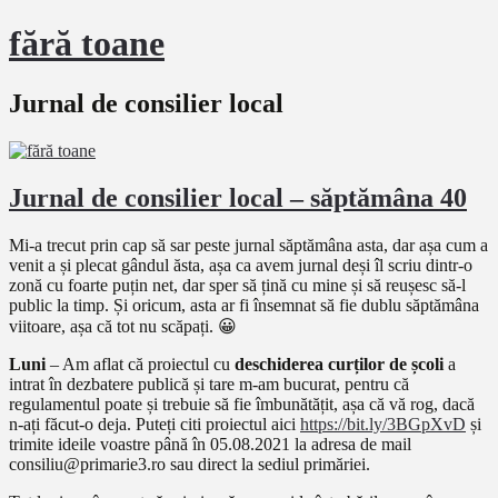
fără toane
Jurnal de consilier local
Jurnal de consilier local – săptămâna 40
Mi-a trecut prin cap să sar peste jurnal săptămâna asta, dar așa cum a
venit a și plecat gândul ăsta, așa ca avem jurnal deși îl scriu dintr-o
zonă cu foarte puțin net, dar sper să țină cu mine și să reușesc să-l
public la timp. Și oricum, asta ar fi însemnat să fie dublu săptămâna
viitoare, așa că tot nu scăpați. 😀
Luni
– Am aflat că proiectul cu
deschiderea curților de școli
a
intrat în dezbatere publică și tare m-am bucurat, pentru că
regulamentul poate și trebuie să fie îmbunătățit, așa că vă rog, dacă
n-ați făcut-o deja. Puteți citi proiectul aici
https://bit.ly/3BGpXvD
și
trimite ideile voastre până în 05.08.2021 la adresa de mail
consiliu@primarie3.ro sau direct la sediul primăriei.