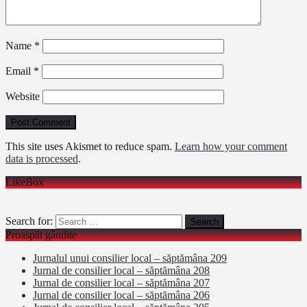
Name
*
Email
*
Website
This site uses Akismet to reduce spam.
Learn how your comment
data is processed
.
LikeBox
Search for:
Proaspăt gândite
Jurnalul unui consilier local – săptămâna 209
Jurnal de consilier local – săptămâna 208
Jurnal de consilier local – săptămâna 207
Jurnal de consilier local – săptămâna 206