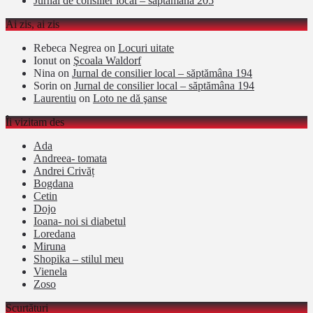
Jurnal de consilier local – săptămâna 205
Ai zis, ai zis
Rebeca Negrea
on
Locuri uitate
Ionut
on
Şcoala Waldorf
Nina
on
Jurnal de consilier local – săptămâna 194
Sorin
on
Jurnal de consilier local – săptămâna 194
Laurentiu
on
Loto ne dă şanse
Îi vizitam des
Ada
Andreea- tomata
Andrei Crivăț
Bogdana
Cetin
Dojo
Ioana- noi si diabetul
Loredana
Miruna
Shopika – stilul meu
Vienela
Zoso
Scurtături