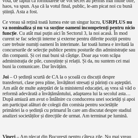
vota, de faptul că formularele de vot secret au permis mai multe bife,
haos, va spun. Așa că la votul final, public, le-am picat noi cu bună
știință. Asta a fost.
Ce vreau să rețină toată lumea este un singur lucru,
USRPLUS nu
va nominaliza și nu va susține oameni incompetenți pentru nicio
funcție
. Cu atât mai puțin aici în Sectorul 3, la noi acasă. În mod
curent se fac selecții interne și externe pentru diferite poziții pentru
care trebuie numiți oameni în interimate. Iar toată lumea e invitată la
concursurile de selecție publice pentru posturile din administrație sau
din companii. Și cei mai buni să câștige. Doar așa vom scăpa
administrația de pile, cunoștințe și relații. Și da, nu suntem cei mai
buni la comunicare. Dar învățăm.
Joi
– O ședință scurtă de CA la o școală cu discuții despre
transferuri, clase prea pline, învățători stresați și părinți cu așteptări.
Am atât de multe așteptări de la ministerul educației, aș vrea să văd o
reformă adevărată a învățământului, adaptarea lui la secolul asta…
După amiază am avut o întâlnire cu conducerea unei societăți și apoi
am participat alături de colegii din comisia pentru societățile
primăriei la o ședință cu primarul în care am discutat despre stadiul
analizei societăților și direcțiile de urmat. Am terminat pe lumină.
Vineri
– Am plecat din București pentru câteva zile. Nu mai vreau