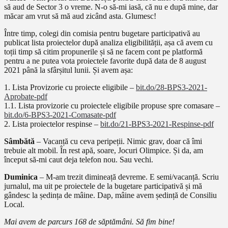
să aud de Sector 3 o vreme. N-o să-mi iasă, că nu e după mine, dar
măcar am vrut să mă aud zicând asta. Glumesc!
Între timp, colegi din comisia pentru bugetare participativă au
publicat lista proiectelor după analiza eligibilității, așa că avem cu
toții timp să citim propunerile și să ne facem cont pe platformă
pentru a ne putea vota proiectele favorite după data de 8 august
2021 până la sfârșitul lunii. Și avem așa:
1. Lista Provizorie cu proiecte eligibile –
bit.do/28-BPS3-2021-
Aprobate-pdf
1.1. Lista provizorie cu proiectele eligibile propuse spre comasare –
bit.do/6-BPS3-2021-Comasate-pdf
2. Lista proiectelor respinse –
bit.do/21-BPS3-2021-Respinse-pdf
Sâmbătă
– Vacanță cu ceva peripeții. Nimic grav, doar că îmi
trebuie alt mobil. În rest apă, soare, Jocuri Olimpice. Și da, am
început să-mi caut deja telefon nou. Sau vechi.
Duminica
– M-am trezit dimineață devreme. E semi/vacanță. Scriu
jurnalul, ma uit pe proiectele de la bugetare participativă și mă
gândesc la ședința de mâine. Dap, mâine avem ședință de Consiliu
Local.
Mai avem de parcurs 168 de săptămâni. Să fim bine!