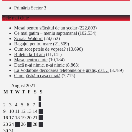
Primăria Sector 3
Cele mai citite
Mesaj pentru sfârșitul de an școlar
(222,803)
Ce mai gatim – meniu saptamanal
(102,534)
Şcoala Waldorf
(24,652)
Bagajul pentru mare
(21,509)
Cum scot petele de vopsea?
(13,696)
Buletin la 14 ani
(11,141)
Masa pentru curte
(10,184)
Dacă n-ai nimic, n-ai nimic
(8,863)
La Vodafone decodarea telefoanelor e gratis, dar…
(8,789)
Cum păstrăm casa curată
(7,715)
August 2021
M
T
W
T
F
S
S
1
2
3
4
5
6
7
8
9
10
11
12
13
14
15
16
17
18
19
20
21
22
23
24
25
26
27
28
29
30
31