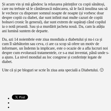
Și acum vin și mă gândesc la relaxarea părinților cu copii sănătoși,
care nu trebuie să le cântărească mâncarea, să le facă insulina sau să
le vecheze cu disperare somnul noapte de noapte (și vorbesc doar
despre copiii cu diabet, dar sunt infinit mai multe cazuri de copiii
bolnavi cronic în general), dar sunt extrem de supărați când copilul
ia o notă proastă. Sau și-a murdărit jacheta nouă. Da, cam la atâția
ani lumină suntem de departe.
Da, azi 14 noiembrie este ziua mondiala a diabetului și nu-i ca și
cum îl sărbătorim sau ceva, ci are ca scop să ofere un motiv de
informare, un îndemn la implicare, este o ocazie de a afla lucruri noi
despre cum evoluează tratamentele, ce s-a mai inventat, până unde s-
a ajuns. La nivel mondial au loc congrese și conferințe legate de
diabet.
Uite că și pe bloguri se scrie în ziua asta specială a Diabetului. 🙂