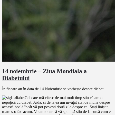
14 noiembrie – Ziua Mondiala a
Diabetului
În fiecare an în data de 14 Noiembrie se vorbește despre diabet.
Cei care mă citesc de mai mult timp știu că am o
nepoțică cu diabet,
Aida
, și de la ea am învățat atât de multe despre
această boală încât vă pot povesti două zile despre ea. Stați liniștiți,
n-am s-o fac acum. Voiam doar să vă spun că știu de la sursă cum e