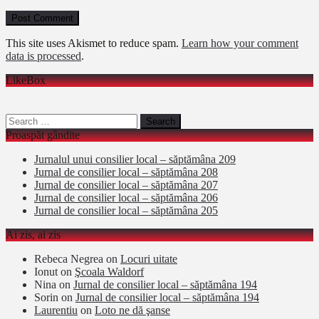
This site uses Akismet to reduce spam.
Learn how your comment
data is processed
.
LikeBox
Search
for:
Proaspăt gândite
Jurnalul unui consilier local – săptămâna 209
Jurnal de consilier local – săptămâna 208
Jurnal de consilier local – săptămâna 207
Jurnal de consilier local – săptămâna 206
Jurnal de consilier local – săptămâna 205
Ai zis, ai zis
Rebeca Negrea
on
Locuri uitate
Ionut
on
Şcoala Waldorf
Nina
on
Jurnal de consilier local – săptămâna 194
Sorin
on
Jurnal de consilier local – săptămâna 194
Laurentiu
on
Loto ne dă şanse