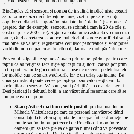
își calculează singură, din nou fără înțepături.
Bineînțeles că și senzorii și pompa de insulină implică niște costuri
astronomice dacă mă întrebați pe mine, costuri pe care părinții
copiilor cu diabet le suportă în totalitate, lună de lună (s-ar putea să
greșesc, dar, de exemplu, senzorul se schimbă cam la 20 de zile și
costă în jur de 200 euro). Sigur că toată lumea așteaptă vremuri mai
bune, când cercetarea va aduce mult doritul pancreas artificial sau și
mai bine, se va reuși regenerarea celulelor pancreatice și vom putea
vorbi din nou de pancreas funcțional, dar mai e mult până departe.
Prezentul palpabil ne spune că avem printre noi părinți pentru care
faptul că au reușit să facă niște aplicații cu ajutorul cărora pot primi
în timp util valorile glicemiilor transmise de receiver pe telefoanele
lor mobile, sau pe smart wach-urile lor, e un uriaș pas înainte. Ba
chiar și medicul poate vedea pe laptopul său valorile glicemiilor
pacienților cu senzori. Vă spun, sunt părinții ăștia ceva de speriat.
Deși panicați la debutul bolii, n-am văzut unul resemnat care să se
mulțumească cu puțin.
Și-au găsit cel mai bun medic posibil
, pe doamna doctor
Mihaela Vlăiculescu pe care eu personal am văzut-o dând
consultații la telefon sprijinită de un copac într-o drumeție pe
munte sau în timpul petrecerii de Revelion. Un om între
oameni (mi se face pielea de găină numai când vă povestesc
despre ea), care și-a făcut un țel din a-și duce pacienții, care