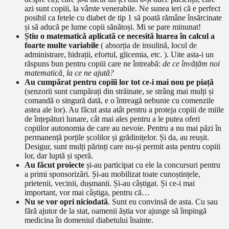
azi sunt copiii, la vârste venerabile. Ne sunea ieri că e perfect
posibil ca fetele cu diabet de tip 1 să poată rămâne însărcinate
și să aducă pe lume copii sănătoși. Mi se pare minunat!
Știu o matematică aplicată ce necesită luarea în calcul a
foarte multe variabile
( absorția de insulină, locul de
administrare, hidrații, efortul, glicemia, etc. ). Uite asta-i un
răspuns bun pentru copiii care ne întreabă:
de ce învățăm noi
matematică, la ce ne ajută?
Au cumpărat pentru copiii lor tot ce-i mai nou pe piață
(senzorii sunt cumpărați din străinate, se strâng mai mulți și
comandă o singură dată, e o întreagă nebunie cu comenzile
astea ale lor). Au făcut asta atât pentru a proteja copiii de miile
de înțepături lunare, cât mai ales pentru a le putea oferi
copiilor autonomia de care au nevoie. Pentru a nu mai păzi în
permanență porțile școlilor și grădinițelor. Și da, au reușit.
Desigur, sunt mulți părinți care nu-și permit asta pentru copiii
lor, dar luptă și speră.
Au făcut proiecte
și-au participat cu ele la concursuri pentru
a primi sponsorizări. Și-au mobilizat toate cunoștințele,
prietenii, vecinii, dușmanii. Și-au câștigat. Și ce-i mai
important, vor mai câștiga, pentru că…
Nu se vor opri niciodată
. Sunt eu convinsă de asta. Cu sau
fără ajutor de la stat, oamenii ăștia vor ajunge să împingă
medicina în domeniul diabetului înainte.