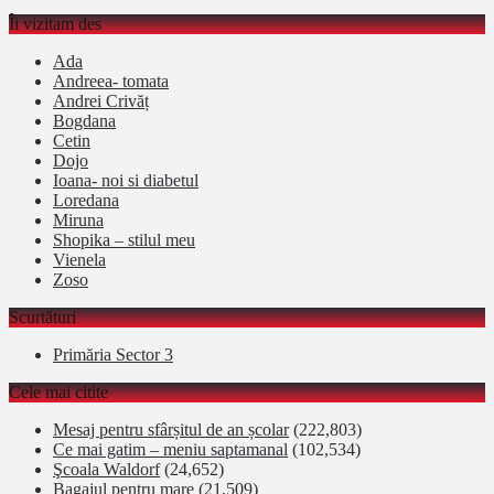
Îi vizitam des
Ada
Andreea- tomata
Andrei Crivăț
Bogdana
Cetin
Dojo
Ioana- noi si diabetul
Loredana
Miruna
Shopika – stilul meu
Vienela
Zoso
Scurtături
Primăria Sector 3
Cele mai citite
Mesaj pentru sfârșitul de an școlar
(222,803)
Ce mai gatim – meniu saptamanal
(102,534)
Şcoala Waldorf
(24,652)
Bagajul pentru mare
(21,509)