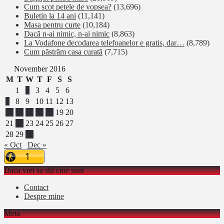
Cum scot petele de vopsea?
(13,696)
Buletin la 14 ani
(11,141)
Masa pentru curte
(10,184)
Dacă n-ai nimic, n-ai nimic
(8,863)
La Vodafone decodarea telefoanelor e gratis, dar…
(8,789)
Cum păstrăm casa curată
(7,715)
November 2016
M
T
W
T
F
S
S
1
2
3
4
5
6
7
8
9
10
11
12
13
14
15
16
17
18
19
20
21
22
23
24
25
26
27
28
29
30
« Oct
Dec »
Daca vrei sa stii cine sunt
Contact
Despre mine
Meta