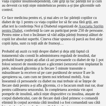
viața copiilor insulinodependenți, câte griji își fac părinții lor și cum
au devenit cu toții niște minitehnicus pentru a-și ține glicemiile sub
control.
Ce face medicina pentru ei, și mai ales ce fac părinții copiilor cu
diabet de tip 1 pentru ca viața copiilor lor să fie una fără griji, am
aflat ieri la conferința Noi și Diabetul organizată de
Asociația Sprijin
pentru Diabet
, conferință la care au participat peste 250 de persoane.
Pentru mine a fost o încântare să văd atâția părinți frumoși alături de
copiii lor absolut superbi. Cineva chiar spunea că parcă au fost aleși
copiii ăștia, sunt cu toții atât de frumoși…
Probabil ați auzit cu toții despre diabet și deja știți faptul că
tratamentul său constă în administrarea regulată de insulină, dar
probabil foarte puțini ați aflat că azi persoanele cu diabet de tip 1 pot
folosi senzori de monitorizare a glicemiei (senzorul este implantat în
piele, măsoară glicemia și la fiecare 5 minute transmite o
măsurătoare la receiver-ul pe care purtătorul de senzor îl are în
apropierea sa, cam cum ne ținem noi telefonul mobil). Asta
înseamnă că persoanele cu diabet nu mai trebuie să se înțepe de
fiecare dată pentru a-și afla glicemia, ci o facacum mult mai rar, doar
pentru calibrarea senzorului. În completarea acestuia vin apoi
pompele de insulină, adică niște dispozitive cu insulina, atașate de
corpul diabeticului, care de fiecare dată când primesc o comandă
elimină în corpul acestuia câtă insulină i-a fost comandată sau câtă