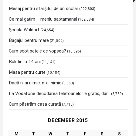
Mesaj pentru sfârșitul de an școlar
(222,803)
Ce mai gatim – meniu saptamanal
(102,534)
Şcoala Waldorf
(24,654)
Bagajul pentru mare
(21,509)
Cum scot petele de vopsea?
(13,696)
Buletin la 14 ani
(11,141)
Masa pentru curte
(10,184)
Dacă n-ai nimic, n-ai nimic
(8,863)
La Vodafone decodarea telefoanelor e gratis, dar…
(8,789)
Cum păstrăm casa curată
(7,715)
DECEMBER 2015
M
T
W
T
F
S
S