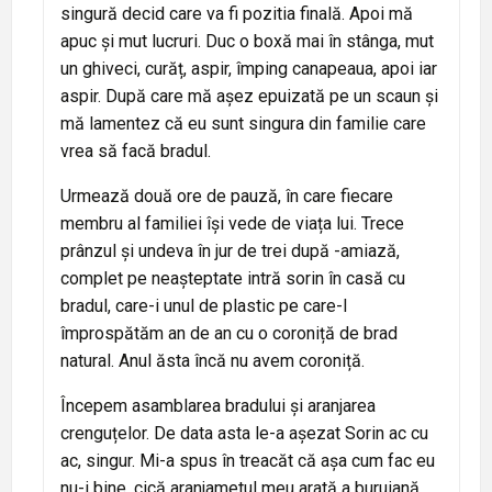
singură decid care va fi pozitia finală. Apoi mă
apuc și mut lucruri. Duc o boxă mai în stânga, mut
un ghiveci, curăț, aspir, împing canapeaua, apoi iar
aspir. După care mă așez epuizată pe un scaun și
mă lamentez că eu sunt singura din familie care
vrea să facă bradul.
Urmează două ore de pauză, în care fiecare
membru al familiei își vede de viața lui. Trece
prânzul și undeva în jur de trei după -amiază,
complet pe neașteptate intră sorin în casă cu
bradul, care-i unul de plastic pe care-l
împrospătăm an de an cu o coroniță de brad
natural. Anul ăsta încă nu avem coroniță.
Începem asamblarea bradului și aranjarea
crenguțelor. De data asta le-a așezat Sorin ac cu
ac, singur. Mi-a spus în treacăt că așa cum fac eu
nu-i bine, cică aranjametul meu arată a buruiană,