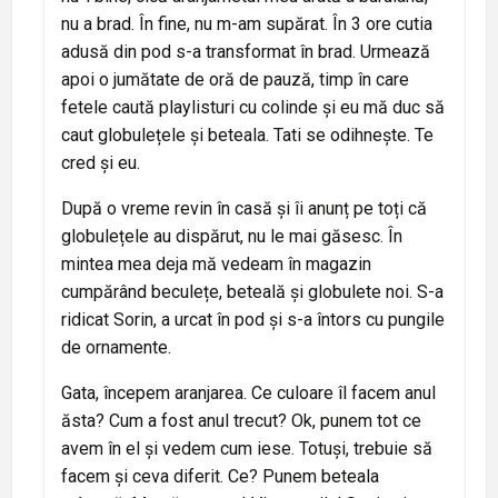
nu a brad. În fine, nu m-am supărat. În 3 ore cutia
adusă din pod s-a transformat în brad. Urmează
apoi o jumătate de oră de pauză, timp în care
fetele caută playlisturi cu colinde și eu mă duc să
caut globulețele și beteala. Tati se odihnește. Te
cred și eu.
După o vreme revin în casă și îi anunț pe toți că
globulețele au dispărut, nu le mai găsesc. În
mintea mea deja mă vedeam în magazin
cumpărând beculețe, beteală și globulete noi. S-a
ridicat Sorin, a urcat în pod și s-a întors cu pungile
de ornamente.
Gata, începem aranjarea. Ce culoare îl facem anul
ăsta? Cum a fost anul trecut? Ok, punem tot ce
avem în el și vedem cum iese. Totuși, trebuie să
facem și ceva diferit. Ce? Punem beteala