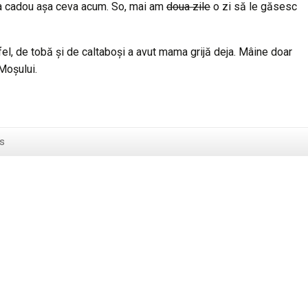
da cadou așa ceva acum. So, mai am
doua zile
o zi să le găsesc
 fel, de tobă și de caltaboși a avut mama grijă deja. Mâine doar
Moșului.
s