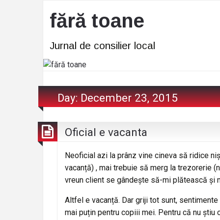
fără toane
Jurnal de consilier local
Day:
December 23, 2015
Oficial e vacanta
Neoficial azi la prânz vine cineva să ridice ni
vacanță) , mai trebuie să merg la trezorerie (n
vreun client se gândește să-mi plătească și mie 
Altfel e vacanță. Dar griji tot sunt, sentiment
mai puțin pentru copiii mei. Pentru că nu știu c