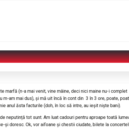
ște marfă (n-a mai venit, vine mâine, deci nici maine nu-i complet
u m-am mai dus), și mă uit încă în cont din 3 în 3 ore, poate, poat
anul ăsta facturile (doh, în loc să intre, au ieșit niște bani).
e de neputință tot sunt. Am luat cadouri pentru aproape toată lume
e-și doresc. Ok, vor aifoane și chestii ciudate, bilete la concertel