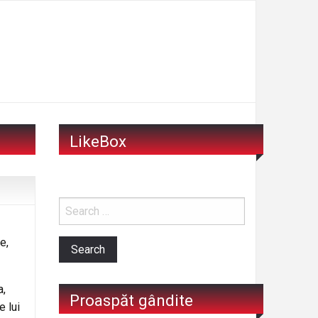
LikeBox
e,
a,
Proaspăt gândite
e lui