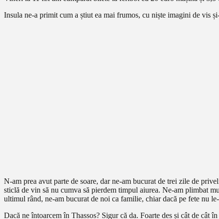
Insula ne-a primit cum a știut ea mai frumos, cu niște imagini de vis ș
N-am prea avut parte de soare, dar ne-am bucurat de trei zile de privel
sticlă de vin să nu cumva să pierdem timpul aiurea. Ne-am plimbat mult
ultimul rând, ne-am bucurat de noi ca familie, chiar dacă pe fete nu le
Dacă ne întoarcem în Thassos? Sigur că da. Foarte des și cât de cât în 