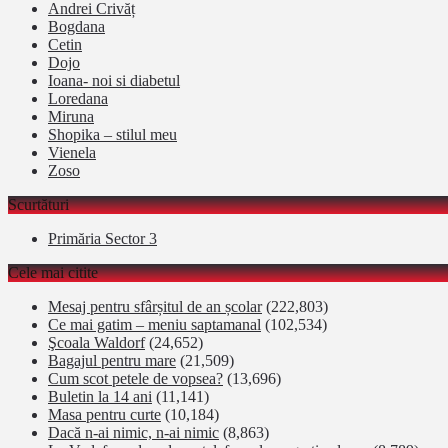
Andrei Crivăț
Bogdana
Cetin
Dojo
Ioana- noi si diabetul
Loredana
Miruna
Shopika – stilul meu
Vienela
Zoso
Scurtături
Primăria Sector 3
Cele mai citite
Mesaj pentru sfârșitul de an școlar
(222,803)
Ce mai gatim – meniu saptamanal
(102,534)
Şcoala Waldorf
(24,652)
Bagajul pentru mare
(21,509)
Cum scot petele de vopsea?
(13,696)
Buletin la 14 ani
(11,141)
Masa pentru curte
(10,184)
Dacă n-ai nimic, n-ai nimic
(8,863)