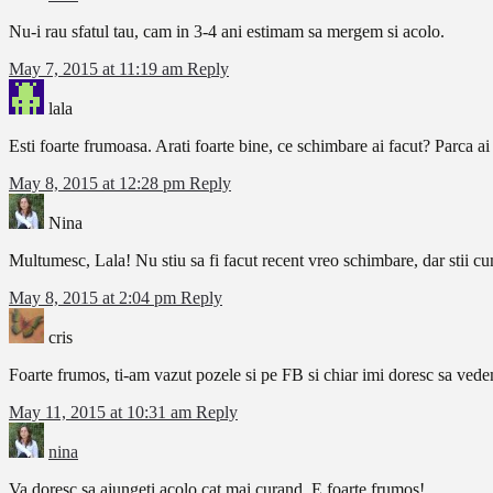
Nu-i rau sfatul tau, cam in 3-4 ani estimam sa mergem si acolo.
May 7, 2015 at 11:19 am
Reply
lala
Esti foarte frumoasa. Arati foarte bine, ce schimbare ai facut? Parca a
May 8, 2015 at 12:28 pm
Reply
Nina
Multumesc, Lala! Nu stiu sa fi facut recent vreo schimbare, dar stii cu
May 8, 2015 at 2:04 pm
Reply
cris
Foarte frumos, ti-am vazut pozele si pe FB si chiar imi doresc sa ved
May 11, 2015 at 10:31 am
Reply
nina
Va doresc sa ajungeti acolo cat mai curand. E foarte frumos!