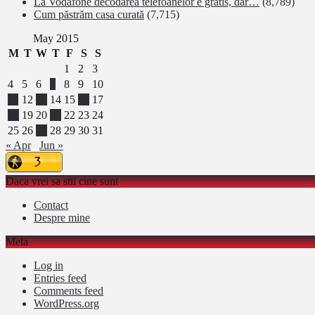
La Vodafone decodarea telefoanelor e gratis, dar…
(8,789)
Cum păstrăm casa curată
(7,715)
May 2015
M
T
W
T
F
S
S
1
2
3
4
5
6
7
8
9
10
11
12
13
14
15
16
17
18
19
20
21
22
23
24
25
26
27
28
29
30
31
« Apr
Jun »
Daca vrei sa stii cine sunt
Contact
Despre mine
Meta
Log in
Entries feed
Comments feed
WordPress.org