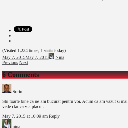
(Visited 1,224 times, 1 visits today)
May 7, 2015
May 7, 2015
Nina
Previous
Next
6 Comments
Sorin
Stii foarte bine ca ne-am bucurat pentru voi. Acum ca am vazut si mai m
vede clar ca v-a placut.
May 7, 2015 at 10:09 am
Reply
nina