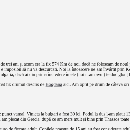
de trei ani și acum era la fix 574 Km de noi, dacă ne foloseam de noul 
ar e imposibil să nu vă descurcati. Noi la întoarcere ne-am învârtit prin
e Bulgaria, dacă ai din prima încredere în ele (noi n-am avut) te duc glon
mat fix drumul descris de
Bogdana
aici. Am oprit pe drum de câteva ori , 
punct vamal. Vinieta la bulgari a fost 30 lei. Podul la dus l-am platit 13 l
ând am plecat din Grecia, după ce am mers mult și bine prin Thassos toate 
uro de fiecare adult. Copilele noastre de 15 ani au fost considerate adulț