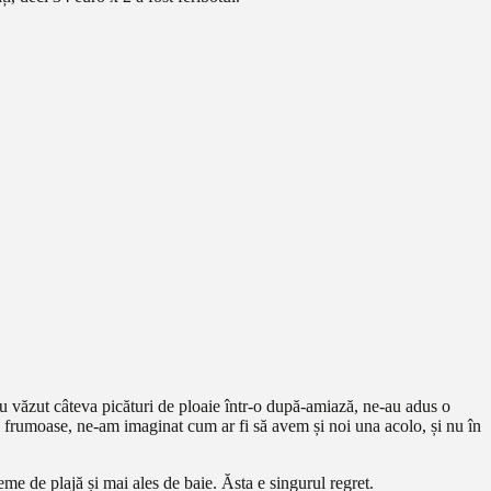
au văzut câteva picături de ploaie într-o după-amiază, ne-au adus o
e frumoase, ne-am imaginat cum ar fi să avem și noi una acolo, și nu în
me de plajă și mai ales de baie. Ăsta e singurul regret.