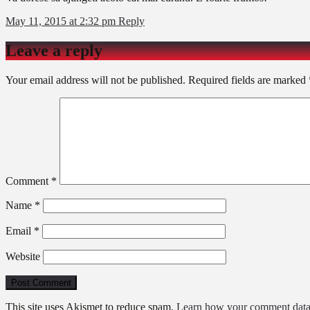
May 11, 2015 at 2:32 pm
Reply
Leave a reply
Your email address will not be published.
Required fields are marked
Comment
*
Name
*
Email
*
Website
This site uses Akismet to reduce spam.
Learn how your comment data 