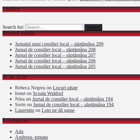
LikeBox
Search for:
Proaspăt gândite
Jurnalul unui consilier local – săptămâna 209
Jurnal de consilier local – săptămâna 208
Jurnal de consilier local – săptămâna 207
Jurnal de consilier local – săptămâna 206
Jurnal de consilier local – săptămâna 205
Ai zis, ai zis
Rebeca Negrea
on
Locuri uitate
Ionut
on
Şcoala Waldorf
Nina
on
Jurnal de consilier local – săptămâna 194
Sorin
on
Jurnal de consilier local – săptămâna 194
Laurentiu
on
Loto ne dă şanse
Îi vizitam des
Ada
Andreea- tomata