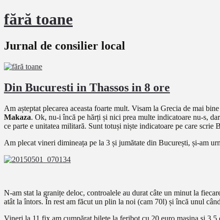
fără toane
Jurnal de consilier local
Din Bucuresti in Thassos in 8 ore
Am așteptat plecarea aceasta foarte mult. Visam la Grecia de mai bine 
Makaza
. Ok, nu-i încă pe hărți și nici prea multe indicatoare nu-s, d
ce parte e unitatea militară. Sunt totuși niște indicatoare pe care scri
Am plecat vineri dimineața pe la 3 și jumătate din București, și-am ur
N-am stat la granițe deloc, controalele au durat câte un minut la fiecare 
atât la întors. În rest am făcut un plin la noi (cam 70l) și încă unul c
Vineri la 11 fix am cumpărat bilete la feribot cu 20 euro mașina și 3,5 e