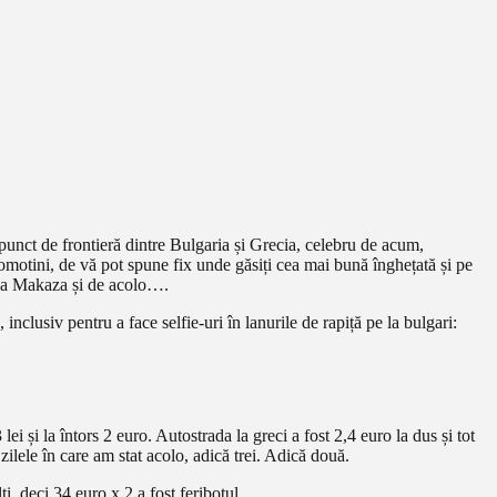
punct de frontieră dintre Bulgaria și Grecia, celebru de acum,
 Komotini, de vă pot spune fix unde găsiți cea mai bună înghețată și pe
ț la Makaza și de acolo….
inclusiv pentru a face selfie-uri în lanurile de rapiță pe la bulgari:
ei și la întors 2 euro. Autostrada la greci a fost 2,4 euro la dus și tot
zilele în care am stat acolo, adică trei. Adică două.
i, deci 34 euro x 2 a fost feribotul.