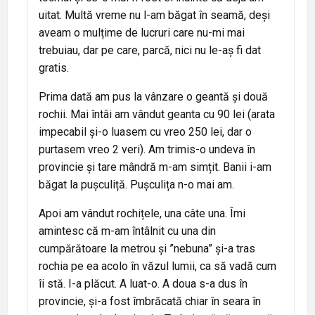
uitat. Multă vreme nu l-am băgat în seamă, deși
aveam o mulțime de lucruri care nu-mi mai
trebuiau, dar pe care, parcă, nici nu le-aș fi dat
gratis.
Prima dată am pus la vânzare o geantă și două
rochii. Mai întâi am vândut geanta cu 90 lei (arata
impecabil și-o luasem cu vreo 250 lei, dar o
purtasem vreo 2 veri). Am trimis-o undeva în
provincie și tare mândră m-am simțit. Banii i-am
băgat la pușculiță. Pușculița n-o mai am.
Apoi am vândut rochițele, una câte una. Îmi
amintesc că m-am întâlnit cu una din
cumpărătoare la metrou și ”nebuna” și-a tras
rochia pe ea acolo în văzul lumii, ca să vadă cum
îi stă. I-a plăcut. A luat-o. A doua s-a dus în
provincie, și-a fost îmbrăcată chiar în seara în