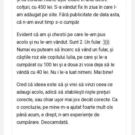
colțuri, cu 450 lei. S-a vândut fix în ziua în care l-
am adăugat pe site. Fără publicitate de data asta,
că n-am avut timp s-o cumpăr.
Evident că am și chestii pe care le-am pus
acolo și nu le-am vândut. Sunt 2. Un fular. :))))
Numai eu puteam să încerc să vând un fular, și
căștile roz ale copilului Iulia, pe care și le-a
cumpărat cu 100 lei și a doua zi voia deja să le
vândă cu 40 lei. Nu i le-a luat nimeni. Mai bine!
Cred că ideea este să și vrei să vinzi ceea ce
adaugi acolo, adică să stabilești niște prețuri
corecte, sau chiar ușor mai jos decât corecte. Ca
o concluzie, pe mine m-a ajutat foarte mult olx
până acum, e drept, n-am experiențe de
cumpărare. Deocamdată.