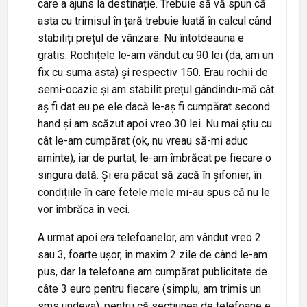
care a ajuns la destinație. Trebuie să vă spun că
asta cu trimisul în țară trebuie luată în calcul când
stabiliți prețul de vânzare. Nu întotdeauna e
gratis. Rochițele le-am vândut cu 90 lei (da, am un
fix cu suma asta) și respectiv 150. Erau rochii de
semi-ocazie și am stabilit prețul gândindu-mă cât
aș fi dat eu pe ele dacă le-aș fi cumpărat second
hand și am scăzut apoi vreo 30 lei. Nu mai știu cu
cât le-am cumpărat (ok, nu vreau să-mi aduc
aminte), iar de purtat, le-am îmbrăcat pe fiecare o
singura dată. Și era păcat să zacă în șifonier, în
condițiile în care fetele mele mi-au spus că nu le
vor îmbrăca în veci.
A urmat apoi
era
telefoanelor, am vândut vreo 2
sau 3, foarte ușor, în maxim 2 zile de când le-am
pus, dar la telefoane am cumpărat publicitate de
câte 3 euro pentru fiecare (simplu, am trimis un
sms undeva), pentru că secțiunea de telefoane e