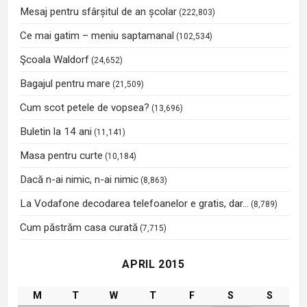
Mesaj pentru sfârșitul de an școlar
(222,803)
Ce mai gatim – meniu saptamanal
(102,534)
Şcoala Waldorf
(24,652)
Bagajul pentru mare
(21,509)
Cum scot petele de vopsea?
(13,696)
Buletin la 14 ani
(11,141)
Masa pentru curte
(10,184)
Dacă n-ai nimic, n-ai nimic
(8,863)
La Vodafone decodarea telefoanelor e gratis, dar…
(8,789)
Cum păstrăm casa curată
(7,715)
APRIL 2015
M
T
W
T
F
S
S