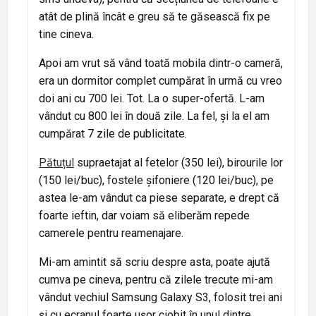
atât de plină încât e greu să te găsească fix pe
tine cineva.
Apoi am vrut să vând toată mobila dintr-o cameră,
era un dormitor complet cumpărat în urmă cu vreo
doi ani cu 700 lei. Tot. La o super-ofertă. L-am
vândut cu 800 lei în două zile. La fel, și la el am
cumpărat 7 zile de publicitate.
Pătuțul
supraetajat al fetelor (350 lei), birourile lor
(150 lei/buc), fostele șifoniere (120 lei/buc), pe
astea le-am vândut ca piese separate, e drept că
foarte ieftin, dar voiam să eliberăm repede
camerele pentru reamenajare.
Mi-am amintit să scriu despre asta, poate ajută
cumva pe cineva, pentru că zilele trecute mi-am
vândut vechiul Samsung Galaxy S3, folosit trei ani
și cu ecranul foarte ușor ciobit în unul dintre