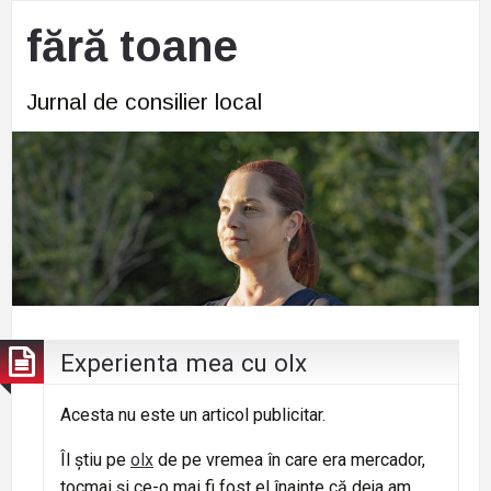
fără toane
Jurnal de consilier local
Experienta mea cu olx
Acesta nu este un articol publicitar.
Îl știu pe
olx
de pe vremea în care era mercador,
tocmai și ce-o mai fi fost el înainte că deja am