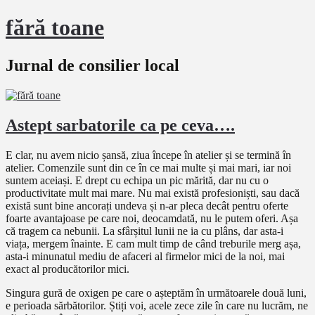
fără toane
Jurnal de consilier local
Astept sarbatorile ca pe ceva….
E clar, nu avem nicio șansă, ziua începe în atelier și se termină în
atelier. Comenzile sunt din ce în ce mai multe și mai mari, iar noi
suntem aceiași. E drept cu echipa un pic mărită, dar nu cu o
productivitate mult mai mare. Nu mai există profesioniști, sau dacă
există sunt bine ancorați undeva și n-ar pleca decât pentru oferte
foarte avantajoase pe care noi, deocamdată, nu le putem oferi. Așa
că tragem ca nebunii. La sfârșitul lunii ne ia cu plâns, dar asta-i
viața, mergem înainte. E cam mult timp de când treburile merg așa,
asta-i minunatul mediu de afaceri al firmelor mici de la noi, mai
exact al producătorilor mici.
Singura gură de oxigen pe care o așteptăm în următoarele două luni,
e perioada sărbătorilor. Știți voi, acele zece zile în care nu lucrăm, ne