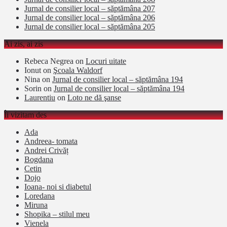
Jurnal de consilier local – săptămâna 207
Jurnal de consilier local – săptămâna 206
Jurnal de consilier local – săptămâna 205
Ai zis, ai zis
Rebeca Negrea
on
Locuri uitate
Ionut
on
Şcoala Waldorf
Nina
on
Jurnal de consilier local – săptămâna 194
Sorin
on
Jurnal de consilier local – săptămâna 194
Laurentiu
on
Loto ne dă şanse
Îi vizitam des
Ada
Andreea- tomata
Andrei Crivăț
Bogdana
Cetin
Dojo
Ioana- noi si diabetul
Loredana
Miruna
Shopika – stilul meu
Vienela