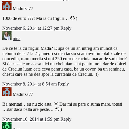
Madutza77
1000 de euro ???! Ma ia cu friguri… 🙂 )
November 6, 2014 at 12:27 pm
Reply
nina
De ce te ia cu friguri Mada? Dupa ce un an intreg am muncit ca
nebunii de la 7 la 21, uneori si mai tarziu si am avut in total 7 zile de
concediu, n-om merita si noi 250 euro de caciula macar de sarbatori?
Si daca stateam acasa nici nu cheltuiam atat pentru noi, dar de obicei
de Craciun luam cate ceva pentru casa, ba un covor, ba un semineu,
chestii care sa ne dea spor la curatenia de Craciun. :))
November 8, 2014 at 8:54 am
Reply
Madutza77
Ba meritati…eu nu zic asta. 🙂 Dar mi se pare o suma mare, totusi
…dar daca balta are peste… 🙂 )
November 16, 2014 at 1:59 pm
Reply