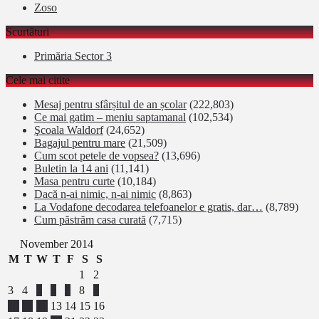
Zoso
Scurtături
Primăria Sector 3
Cele mai citite
Mesaj pentru sfârșitul de an școlar
(222,803)
Ce mai gatim – meniu saptamanal
(102,534)
Şcoala Waldorf
(24,652)
Bagajul pentru mare
(21,509)
Cum scot petele de vopsea?
(13,696)
Buletin la 14 ani
(11,141)
Masa pentru curte
(10,184)
Dacă n-ai nimic, n-ai nimic
(8,863)
La Vodafone decodarea telefoanelor e gratis, dar…
(8,789)
Cum păstrăm casa curată
(7,715)
November 2014
M
T
W
T
F
S
S
1
2
3
4
5
6
7
8
9
10
11
12
13
14
15
16