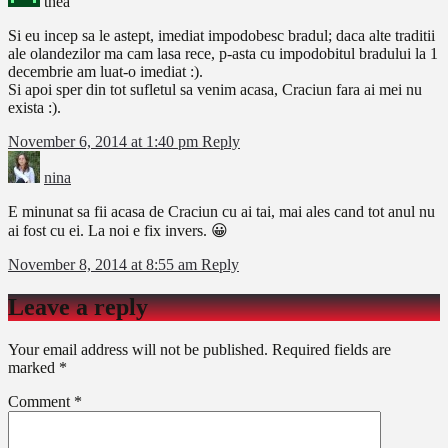
thea
Si eu incep sa le astept, imediat impodobesc bradul; daca alte traditii
ale olandezilor ma cam lasa rece, p-asta cu impodobitul bradului la 1
decembrie am luat-o imediat :).
Si apoi sper din tot sufletul sa venim acasa, Craciun fara ai mei nu
exista :).
November 6, 2014 at 1:40 pm
Reply
nina
E minunat sa fii acasa de Craciun cu ai tai, mai ales cand tot anul nu
ai fost cu ei. La noi e fix invers. 😀
November 8, 2014 at 8:55 am
Reply
Leave a reply
Your email address will not be published.
Required fields are
marked
*
Comment
*