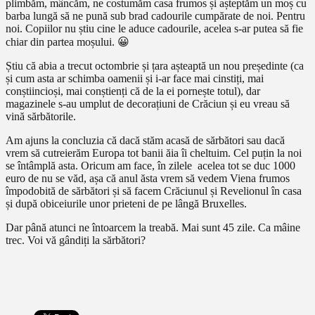
plimbăm, mâncăm, ne costumăm casa frumos și așteptăm un moș cu
barba lungă să ne pună sub brad cadourile cumpărate de noi. Pentru
noi. Copiilor nu știu cine le aduce cadourile, acelea s-ar putea să fie
chiar din partea moșului. 😀
Știu că abia a trecut octombrie și țara așteaptă un nou președinte (ca
și cum asta ar schimba oamenii și i-ar face mai cinstiți, mai
conștiincioși, mai conștienți că de la ei pornește totul), dar
magazinele s-au umplut de decorațiuni de Crăciun și eu vreau să
vină sărbătorile.
Am ajuns la concluzia că dacă stăm acasă de sărbători sau dacă
vrem să cutreierăm Europa tot banii ăia îi cheltuim. Cel puțin la noi
se întâmplă asta. Oricum am face, în zilele acelea tot se duc 1000
euro de nu se văd, așa că anul ăsta vrem să vedem Viena frumos
împodobită de sărbători și să facem Crăciunul și Revelionul în casa
și după obiceiurile unor prieteni de pe lângă Bruxelles.
Dar până atunci ne întoarcem la treabă. Mai sunt 45 zile. Ca mâine
trec. Voi vă gândiți la sărbători?