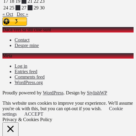
17
18
19
20
21
22
23
24
25
26
27
28
29
30
« Oct
Dec »
Daca vrei sa stii cine sunt
Contact
Despre mine
Meta
Log in
Entries feed
Comments feed
WordPress.org
Proudly powered by
WordPress
. Design by
StylishWP
This website uses cookies to improve your experience. We'll assume
you're ok with this, but you can opt-out if you wish.
Cookie
settings
ACCEPT
Privacy & Cookies Policy