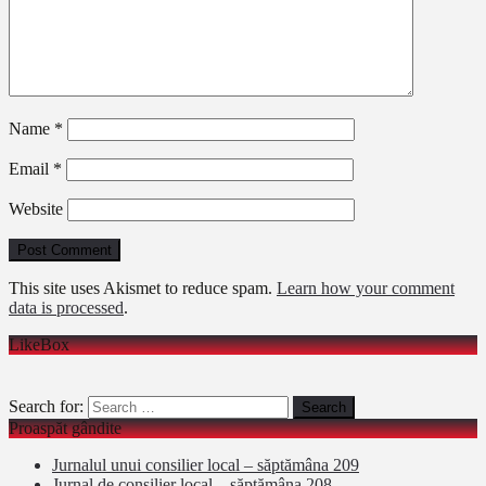
Name
*
Email
*
Website
This site uses Akismet to reduce spam.
Learn how your comment
data is processed
.
LikeBox
Search for:
Proaspăt gândite
Jurnalul unui consilier local – săptămâna 209
Jurnal de consilier local – săptămâna 208