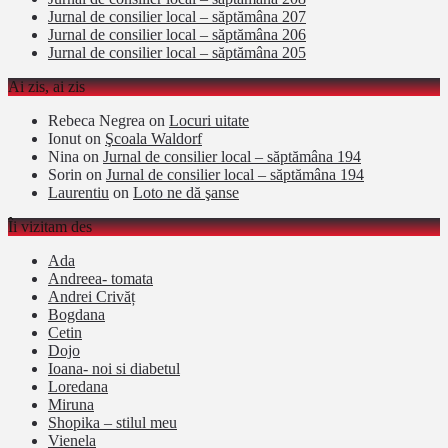
Jurnal de consilier local – săptămâna 207
Jurnal de consilier local – săptămâna 206
Jurnal de consilier local – săptămâna 205
Ai zis, ai zis
Rebeca Negrea
on
Locuri uitate
Ionut
on
Şcoala Waldorf
Nina
on
Jurnal de consilier local – săptămâna 194
Sorin
on
Jurnal de consilier local – săptămâna 194
Laurentiu
on
Loto ne dă şanse
Îi vizitam des
Ada
Andreea- tomata
Andrei Crivăț
Bogdana
Cetin
Dojo
Ioana- noi si diabetul
Loredana
Miruna
Shopika – stilul meu
Vienela