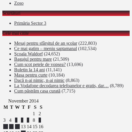
Zoso
Scurtături
Primăria Sector 3
Cele mai citite
Mesaj pentru sfârșitul de an școlar
(222,803)
Ce mai gatim – meniu saptamanal
(102,534)
Şcoala Waldorf
(24,652)
Bagajul pentru mare
(21,509)
Cum scot petele de vopsea?
(13,696)
Buletin la 14 ani
(11,141)
Masa pentru curte
(10,184)
Dacă n-ai nimic, n-ai nimic
(8,863)
La Vodafone decodarea telefoanelor e gratis, dar…
(8,789)
Cum păstrăm casa curată
(7,715)
November 2014
M
T
W
T
F
S
S
1
2
3
4
5
6
7
8
9
10
11
12
13
14
15
16