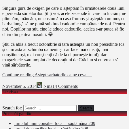
Singura gură de oxigen pe care o așteptăm în următoarele două luni,
e perioada sărbătorilor. Știți voi, acele zece zile în care nu lucrăm, ne
plimbăm, mâncăm, ne costumăm casa frumos și așteptăm un moș cu
barba lungă să ne pună sub brad cadourile cumpărate de noi. Pentru
noi. Copiilor nu știu cine le aduce cadourile, acelea s-ar putea să fie
chiar din partea moșului. 😀
Știu că abia a trecut octombrie și țara așteaptă un nou președinte (ca
și cum asta ar schimba oamenii și i-ar face mai cinstiți, mai
conștiincioși, mai conștienți că de la ei pornește totul), dar
magazinele s-au umplut de decorațiuni de Crăciun și eu vreau să
vină sărbătorile.
Continue reading
Astept sarbatorile ca pe ceva….
November 5, 2014
Nina
14 Comments
LikeBox
Search for:
Proaspăt gândite
Jurnalul unui consilier local – săptămâna 209
Jurnal de consilier local – săptămâna 208