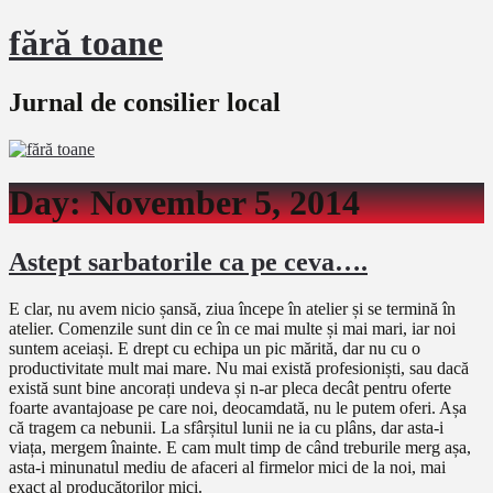
fără toane
Jurnal de consilier local
Day:
November 5, 2014
Astept sarbatorile ca pe ceva….
E clar, nu avem nicio șansă, ziua începe în atelier și se termină în
atelier. Comenzile sunt din ce în ce mai multe și mai mari, iar noi
suntem aceiași. E drept cu echipa un pic mărită, dar nu cu o
productivitate mult mai mare. Nu mai există profesioniști, sau dacă
există sunt bine ancorați undeva și n-ar pleca decât pentru oferte
foarte avantajoase pe care noi, deocamdată, nu le putem oferi. Așa
că tragem ca nebunii. La sfârșitul lunii ne ia cu plâns, dar asta-i
viața, mergem înainte. E cam mult timp de când treburile merg așa,
asta-i minunatul mediu de afaceri al firmelor mici de la noi, mai
exact al producătorilor mici.