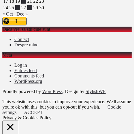
17
18
19
20
21
22
23
24
25
26
27
28
29
30
« Oct
Dec »
Daca vrei sa stii cine sunt
Contact
Despre mine
Meta
Log in
Entries feed
Comments feed
WordPress.org
Proudly powered by
WordPress
. Design by
StylishWP
This website uses cookies to improve your experience. We'll assume
you're ok with this, but you can opt-out if you wish.
Cookie
settings
ACCEPT
Privacy & Cookies Policy