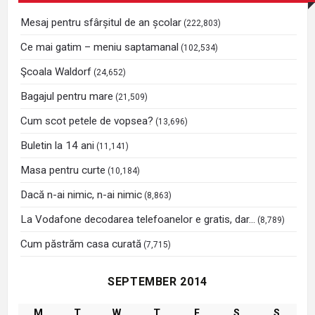
Mesaj pentru sfârșitul de an școlar
(222,803)
Ce mai gatim – meniu saptamanal
(102,534)
Şcoala Waldorf
(24,652)
Bagajul pentru mare
(21,509)
Cum scot petele de vopsea?
(13,696)
Buletin la 14 ani
(11,141)
Masa pentru curte
(10,184)
Dacă n-ai nimic, n-ai nimic
(8,863)
La Vodafone decodarea telefoanelor e gratis, dar…
(8,789)
Cum păstrăm casa curată
(7,715)
SEPTEMBER 2014
M
T
W
T
F
S
S