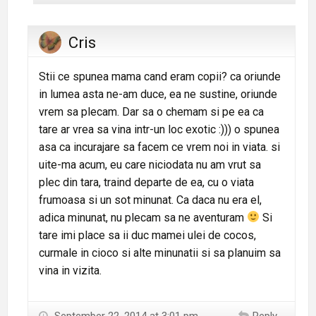
Cris
Stii ce spunea mama cand eram copii? ca oriunde
in lumea asta ne-am duce, ea ne sustine, oriunde
vrem sa plecam. Dar sa o chemam si pe ea ca
tare ar vrea sa vina intr-un loc exotic :))) o spunea
asa ca incurajare sa facem ce vrem noi in viata. si
uite-ma acum, eu care niciodata nu am vrut sa
plec din tara, traind departe de ea, cu o viata
frumoasa si un sot minunat. Ca daca nu era el,
adica minunat, nu plecam sa ne aventuram
Si
tare imi place sa ii duc mamei ulei de cocos,
curmale in cioco si alte minunatii si sa planuim sa
vina in vizita.
September 22, 2014 at 3:01 pm
Reply