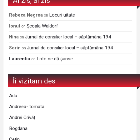
Ai zis, ai zis
Locuri uitate
Rebeca Negrea
on
Şcoala Waldorf
Ionut
on
Jurnal de consilier local – săptămâna 194
Nina
on
Jurnal de consilier local – săptămâna 194
Sorin
on
Laurentiu
Loto ne dă şanse
on
Îi vizitam des
Ada
Andreea- tomata
Andrei Crivăț
Bogdana
Cetin