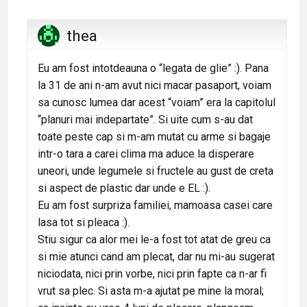
thea
Eu am fost intotdeauna o “legata de glie” :). Pana
la 31 de ani n-am avut nici macar pasaport, voiam
sa cunosc lumea dar acest “voiam” era la capitolul
“planuri mai indepartate”. Si uite cum s-au dat
toate peste cap si m-am mutat cu arme si bagaje
intr-o tara a carei clima ma aduce la disperare
uneori, unde legumele si fructele au gust de creta
si aspect de plastic dar unde e EL :).
Eu am fost surpriza familiei, mamoasa casei care
lasa tot si pleaca :).
Stiu sigur ca alor mei le-a fost tot atat de greu ca
si mie atunci cand am plecat, dar nu mi-au sugerat
niciodata, nici prin vorbe, nici prin fapte ca n-ar fi
vrut sa plec. Si asta m-a ajutat pe mine la moral;