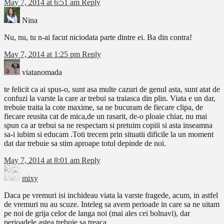
May 7, 2014 at 6:51 am
Reply
Nina
Nu, nu, tu n-ai facut niciodata parte dintre ei. Ba din contra!
May 7, 2014 at 1:25 pm
Reply
viatanomada
te felicit ca ai spus-o, sunt asa multe cazuri de genul asta, sunt atat de
confuzi la varste la care ar trebui sa traiasca din plin. Viata e un dar,
trebuie traita la cote maxime, sa ne bucuram de fiecare clipa, de
fiecare reusita cat de mica,de un rasarit, de-o ploaie chiar, nu mai
spun ca ar trebui sa ne respectam si pretuim copiii si asta inseamna
sa-i iubim si educam .Toti trecem prin situatii dificile la un moment
dat dar trebuie sa stim aproape totul depinde de noi.
May 7, 2014 at 8:01 am
Reply
mixy
Daca pe vremuri isi inchideau viata la varste fragede, acum, in astfel
de vremuri nu au scuze. Inteleg sa avem perioade in care sa ne uitam
pe noi de grija celor de langa noi (mai ales cei bolnavi), dar
perioadele astea trebuie sa treaca.