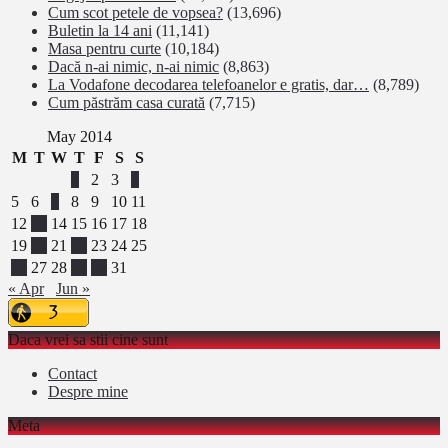
Cum scot petele de vopsea?
(13,696)
Buletin la 14 ani
(11,141)
Masa pentru curte
(10,184)
Dacă n-ai nimic, n-ai nimic
(8,863)
La Vodafone decodarea telefoanelor e gratis, dar…
(8,789)
Cum păstrăm casa curată
(7,715)
May 2014
M
T
W
T
F
S
S
1
2
3
4
5
6
7
8
9
10
11
12
13
14
15
16
17
18
19
20
21
22
23
24
25
26
27
28
29
30
31
« Apr
Jun »
Daca vrei sa stii cine sunt
Contact
Despre mine
Meta