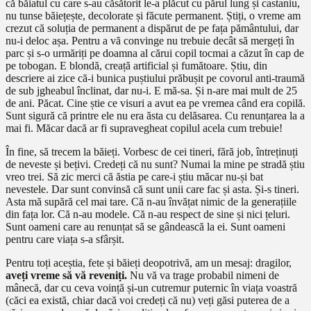
că băiatul cu care s-au căsătorit le-a plăcut cu părul lung și castaniu,
nu tunse băiețește, decolorate și făcute permanent. Știți, o vreme am
crezut că soluția de permanent a dispărut de pe fața pământului, dar
nu-i deloc așa. Pentru a vă convinge nu trebuie decât să mergeți în
parc și s-o urmăriți pe doamna al cărui copil tocmai a căzut în cap de
pe tobogan. E blondă, creață artificial și fumătoare. Știu, din
descriere ai zice că-i bunica puștiului prăbușit pe covorul anti-traumă
de sub jgheabul înclinat, dar nu-i. E mă-sa. Și n-are mai mult de 25
de ani. Păcat. Cine știe ce visuri a avut ea pe vremea când era copilă.
Sunt sigură că printre ele nu era ăsta cu delăsarea. Cu renunțarea la a
mai fi. Măcar dacă ar fi supravegheat copilul acela cum trebuie!
În fine, să trecem la băieți. Vorbesc de cei tineri, fără job, întreținuți
de neveste și bețivi. Credeți că nu sunt? Numai la mine pe stradă știu
vreo trei. Să zic merci că ăstia pe care-i știu măcar nu-și bat
nevestele. Dar sunt convinsă că sunt unii care fac și asta. Și-s tineri.
Asta mă supără cel mai tare. Că n-au învățat nimic de la generațiile
din fața lor. Că n-au modele. Că n-au respect de sine și nici țeluri.
Sunt oameni care au renunțat să se gândească la ei. Sunt oameni
pentru care viața s-a sfârșit.
Pentru toți aceștia, fete și băieți deopotrivă, am un mesaj: dragilor,
aveți vreme să vă reveniți.
Nu vă va trage probabil nimeni de
mânecă, dar cu ceva voință și-un cutremur puternic în viața voastră
(căci ea există, chiar dacă voi credeți că nu) veți găsi puterea de a