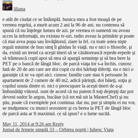
liliana
e atât de ciudat ce se întâmplă. bunica mea a fost moaşă de pe
vremea regelui, a murit acum 2 ani la 96 de ani. nu contenea să
spună că nu înţelege lumea de azi. pe vremea ei oamenii nu aveau
acces la informaţii, nu existau tv-uri, radio aveau la primărie şi poate
că mai avea popa sau învăţătorul, ziare la fel. cu toate astea nişte
reguli minime de bun simţ îi ghidau în viaţă. nu e nici o filosofie. şi
da, există un trend ca aceşti tineri să se căsătorească repede-repede şi
să trântească copii apoi să stea să spargă semninţe şi să bea bere la
PET pe o bancă de lângă bloc. de parcă viaţa lor s-a închis. cunosc
fată de 20 de ani care are doi copii cu doi bărbaţi diferiţi. nu e nici o
garanţie că se va opri aici. cunosc familie care stau 6 persoane în
apartament de 2 camere de 40 m2, adică părinţii, doi băieţi, soţia şi
copilul unuia dintre ei. nici o preocupare la aceşti tineri de a-şi
îmbunătăţi viitorul. sunt de acord că nu putem fi toţi deştepţi dar pot
deveni sudor în argon, bucătar (că tot mă uit la MasterChef) şi nu
ştiu, poate că exemplele pot continua. dar nu, pur şi simplu ei nu vor,
se mulţumesc cu munci sezoniere şi cu berea la PET de lângă bloc
de parcă asta ar fi maximul. ce să spun? e o lume sucită.
May 11, 2014 at 9:26 am
Reply
Jurnal de femeie simplă 33 – Orbirea nopții | Iubesc Viaţa