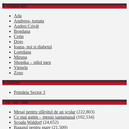
Îi vizitam des
Ada
Andreea- tomata
Andrei Crivăț
Bogdana
Cetin
Dojo
Ioana- noi si diabetul
Loredana
Miruna
Shopika – stilul meu
Vienela
Zoso
Scurtături
Primăria Sector 3
Cele mai citite
Mesaj pentru sfârșitul de an școlar
(222,803)
Ce mai gatim – meniu saptamanal
(102,534)
Şcoala Waldorf
(24,652)
Bagajul pentru mare
(21,509)