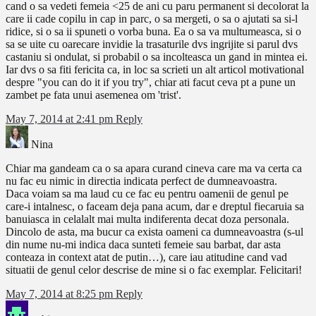
cand o sa vedeti femeia <25 de ani cu paru permanent si decolorat la
care ii cade copilu in cap in parc, o sa mergeti, o sa o ajutati sa si-l
ridice, si o sa ii spuneti o vorba buna. Ea o sa va multumeasca, si o
sa se uite cu oarecare invidie la trasaturile dvs ingrijite si parul dvs
castaniu si ondulat, si probabil o sa incolteasca un gand in mintea ei.
Iar dvs o sa fiti fericita ca, in loc sa scrieti un alt articol motivational
despre "you can do it if you try", chiar ati facut ceva pt a pune un
zambet pe fata unui asemenea om 'trist'.
May 7, 2014 at 2:41 pm
Reply
Nina
Chiar ma gandeam ca o sa apara curand cineva care ma va certa ca
nu fac eu nimic in directia indicata perfect de dumneavoastra.
Daca voiam sa ma laud cu ce fac eu pentru oamenii de genul pe
care-i intalnesc, o faceam deja pana acum, dar e dreptul fiecaruia sa
banuiasca in celalalt mai multa indiferenta decat doza personala.
Dincolo de asta, ma bucur ca exista oameni ca dumneavoastra (s-ul
din nume nu-mi indica daca sunteti femeie sau barbat, dar asta
conteaza in context atat de putin…), care iau atitudine cand vad
situatii de genul celor descrise de mine si o fac exemplar. Felicitari!
May 7, 2014 at 8:25 pm
Reply