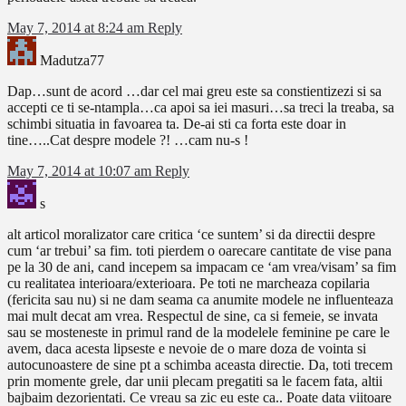
May 7, 2014 at 8:24 am
Reply
Madutza77
Dap…sunt de acord …dar cel mai greu este sa constientizezi si sa
accepti ce ti se-ntampla…ca apoi sa iei masuri…sa treci la treaba, sa
schimbi situatia in favoarea ta. De-ai sti ca forta este doar in
tine…..Cat despre modele ?! …cam nu-s !
May 7, 2014 at 10:07 am
Reply
s
alt articol moralizator care critica ‘ce suntem’ si da directii despre
cum ‘ar trebui’ sa fim. toti pierdem o oarecare cantitate de vise pana
pe la 30 de ani, cand incepem sa impacam ce ‘am vrea/visam’ sa fim
cu realitatea interioara/exterioara. Pe toti ne marcheaza copilaria
(fericita sau nu) si ne dam seama ca anumite modele ne influenteaza
mai mult decat am vrea. Respectul de sine, ca si femeie, se invata
sau se mosteneste in primul rand de la modelele feminine pe care le
avem, daca acesta lipseste e nevoie de o mare doza de vointa si
autocunoastere de sine pt a schimba aceasta directie. Da, toti trecem
prin momente grele, dar unii plecam pregatiti sa le facem fata, altii
bajbaim dezorientati. Ce vreau sa zic eu este ca.. Poate data viitoare