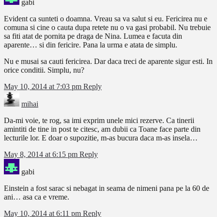
gabi
Evident ca sunteti o doamna. Vreau sa va salut si eu. Fericirea nu e
comuna si cine o cauta dupa retete nu o va gasi probabil. Nu trebuie
sa fiti atat de pornita pe draga de Nina. Lumea e facuta din
aparente… si din fericire. Pana la urma e atata de simplu.
Nu e musai sa cauti fericirea. Dar daca treci de aparente sigur esti. In
orice conditii. Simplu, nu?
May 10, 2014 at 7:03 pm
Reply
mihai
Da-mi voie, te rog, sa imi exprim unele mici rezerve. Ca tinerii
amintiti de tine in post te citesc, am dubii ca Toane face parte din
lecturile lor. E doar o supozitie, m-as bucura daca m-as insela…
May 8, 2014 at 6:15 pm
Reply
gabi
Einstein a fost sarac si nebagat in seama de nimeni pana pe la 60 de
ani… asa ca e vreme.
May 10, 2014 at 6:11 pm
Reply