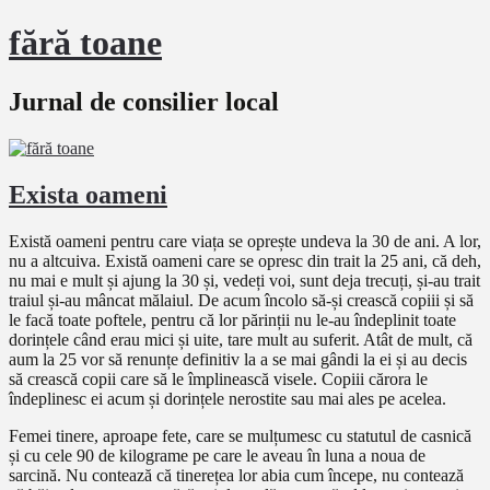
fără toane
Jurnal de consilier local
Exista oameni
Există oameni pentru care viața se oprește undeva la 30 de ani. A lor,
nu a altcuiva. Există oameni care se opresc din trait la 25 ani, că deh,
nu mai e mult și ajung la 30 și, vedeți voi, sunt deja trecuți, și-au trait
traiul și-au mâncat mălaiul. De acum încolo să-și crească copiii și să
le facă toate poftele, pentru că lor părinții nu le-au îndeplinit toate
dorințele când erau mici și uite, tare mult au suferit. Atât de mult, că
aum la 25 vor să renunțe definitiv la a se mai gândi la ei și au decis
să crească copii care să le împlinească visele. Copiii cărora le
îndeplinesc ei acum și dorințele nerostite sau mai ales pe acelea.
Femei tinere, aproape fete, care se mulțumesc cu statutul de casnică
și cu cele 90 de kilograme pe care le aveau în luna a noua de
sarcină. Nu contează că tinerețea lor abia cum începe, nu contează