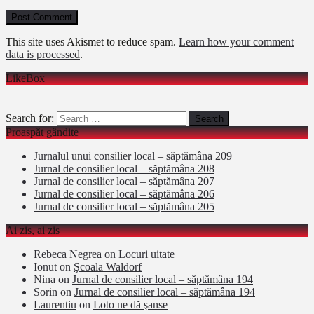
This site uses Akismet to reduce spam.
Learn how your comment
data is processed
.
LikeBox
Search for:
Proaspăt gândite
Jurnalul unui consilier local – săptămâna 209
Jurnal de consilier local – săptămâna 208
Jurnal de consilier local – săptămâna 207
Jurnal de consilier local – săptămâna 206
Jurnal de consilier local – săptămâna 205
Ai zis, ai zis
Rebeca Negrea
on
Locuri uitate
Ionut
on
Şcoala Waldorf
Nina
on
Jurnal de consilier local – săptămâna 194
Sorin
on
Jurnal de consilier local – săptămâna 194
Laurentiu
on
Loto ne dă şanse