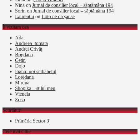
Nina
on
Jurnal de consilier local – săptămâna 194
Sorin
on
Jurnal de consilier local – săptămâna 194
Laurentiu
on
Loto ne dă şanse
Îi vizitam des
Ada
Andreea- tomata
Andrei Crivăț
Bogdana
Cetin
Dojo
Ioana- noi si diabetul
Loredana
Miruna
Shopika – stilul meu
Vienela
Zoso
Scurtături
Primăria Sector 3
Cele mai citite