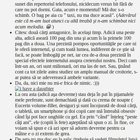
sunet din repertoriul telefonului, nicidecum vreun hit fără de
care nu pot dormi. Gata, acum e momentul! Mă duc s-o
schimb. O bag pe aia cu ” taxi, nu ma duce acasă”. (
Adevărul
este că m-am luat atunci cu altă treabă şi n-am schimbat nici
acum melodia. 😀
)
Citesc două cărţi antagonice, în acelaşi timp. Adică una peste
alta, adică aseară 100 pag din una şi acum îs la primele 100
pag din a doua. Una prezintă pompos oportunităţile pe care ni
le oferă internetul, şi cum toată lumea, indiferent de ce ştie să
facă, se poate îmbogăţi pe net, iar cea de-a doua prezintă în
special efectele internetului asupra creierului nostru. Deci cam
într-un an, ori sunt milionară, ori ma las de net. Sau, ţinând
cont ca tot zilele astea studiez un amplu manual de croitorie, s-
ar putea să se adeverească ambele variante.
Da, da, nici mie nu mi-e frica de nimic. :)))
La ora asta (adică aşa devreme) stau deja în pat în pijamalele
mele preferate, sunt demachiată şi dată cu crema de noapte (
Eucerin volume-filler, desigur) şi sunt încojurată de două cărţi,
o tabletă, un smartphone şi doi copii care mă întreabă obsesiv
când îşi pot face unghiile cu gel. Eu prin “când” înteleg “peste
câţi ani”, ele (copiii îs fete) aşteptând să spun o zi. În fine, ce
voiam să spun e că azi sper să adorm devreme pentru ca
mâine e o zi extrem de grea.
De asta nu ma duc eu la sala: (trebuie să vedeţi filmuleţul
ăsta
)