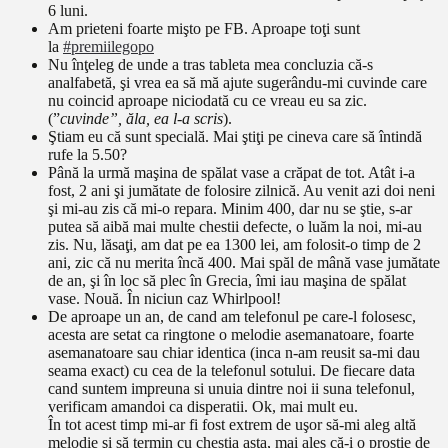
6 luni.
Am prieteni foarte mişto pe FB. Aproape toţi sunt
la
#premiilegopo
Nu înţeleg de unde a tras tableta mea concluzia că-s
analfabetă, şi vrea ea să mă ajute sugerându-mi cuvinde care
nu coincid aproape niciodată cu ce vreau eu sa zic.
(”
cuvinde”, ăla, ea l-a scris
).
Ştiam eu că sunt specială. Mai ştiţi pe cineva care să întindă
rufe la 5.50?
Până la urmă maşina de spălat vase a crăpat de tot. Atât i-a
fost, 2 ani şi jumătate de folosire zilnică. Au venit azi doi neni
şi mi-au zis că mi-o repara. Minim 400, dar nu se ştie, s-ar
putea să aibă mai multe chestii defecte, o luăm la noi, mi-au
zis. Nu, lăsaţi, am dat pe ea 1300 lei, am folosit-o timp de 2
ani, zic că nu merita încă 400. Mai spăl de mână vase jumătate
de an, şi în loc să plec în Grecia, îmi iau maşina de spălat
vase. Nouă. În niciun caz Whirlpool!
De aproape un an, de cand am telefonul pe care-l folosesc,
acesta are setat ca ringtone o melodie asemanatoare, foarte
asemanatoare sau chiar identica (inca n-am reusit sa-mi dau
seama exact) cu cea de la telefonul sotului. De fiecare data
cand suntem impreuna si unuia dintre noi ii suna telefonul,
verificam amandoi ca disperatii. Ok, mai mult eu.
În tot acest timp mi-ar fi fost extrem de uşor să-mi aleg altă
melodie şi să termin cu chestia asta, mai ales că-i o prostie de