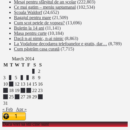
Mesaj pentru sfârșitul de an școlar
(222,803)
Ce mai gatim – meniu saptamanal
(102,534)
Şcoala Waldorf
(24,652)
Bagajul pentru mare
(21,509)
Cum scot petele de vopsea?
(13,696)
Buletin la 14 ani
(11,141)
Masa pentru curte
(10,184)
Dacă n-ai nimic, n-ai nimic
(8,863)
La Vodafone decodarea telefoanelor e gratis, dar…
(8,789)
Cum păstrăm casa curată
(7,715)
March 2014
M
T
W
T
F
S
S
1
2
3
4
5
6
7
8
9
10
11
12
13
14
15
16
17
18
19
20
21
22
23
24
25
26
27
28
29
30
31
« Feb
Apr »
Daca vrei sa stii cine sunt