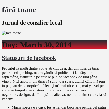
fără toane
Jurnal de consilier local
Day:
March 30, 2014
Statusuri de facebook
Probabil că mulţi dintre voi le-aţi citit deja, dar din lipsă de timp
pentru scris pe blog, m-am gândit să public aici la sfârşit de
săptămână, statusurile pe care le pun pe facebook de luni până
vineri. Nici acolo n-am timp să scriu, dar seara, atunci când mă pun
în pat, iau de pe noptieră tableta şi mă mai uit ce+aţi mai yis voi pe
acolo în timpul zilei şi atunci îmi vine şi mie să zic ceva. O
neghiobie, desigur, dar în lipsă de altceva, ne mulţumim cu ele. Ia să
vedem:
Mama soacră e a casă. Ies astfel din bucătarie pentru cel puţin