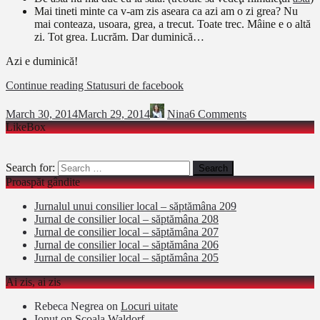
Mai tineti minte ca v-am zis aseara ca azi am o zi grea? Nu
mai conteaza, usoara, grea, a trecut. Toate trec. Mâine e o altă
zi. Tot grea. Lucrăm. Dar duminică…
Azi e duminică!
Continue reading
Statusuri de facebook
March 30, 2014
March 29, 2014
Nina
6 Comments
LikeBox
Search for:
Proaspăt gândite
Jurnalul unui consilier local – săptămâna 209
Jurnal de consilier local – săptămâna 208
Jurnal de consilier local – săptămâna 207
Jurnal de consilier local – săptămâna 206
Jurnal de consilier local – săptămâna 205
Ai zis, ai zis
Rebeca Negrea
on
Locuri uitate
Ionut
on
Şcoala Waldorf