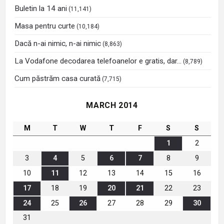
Buletin la 14 ani
(11,141)
Masa pentru curte
(10,184)
Dacă n-ai nimic, n-ai nimic
(8,863)
La Vodafone decodarea telefoanelor e gratis, dar…
(8,789)
Cum păstrăm casa curată
(7,715)
MARCH 2014
M
T
W
T
F
S
S
1
2
3
4
5
6
7
8
9
10
11
12
13
14
15
16
17
18
19
20
21
22
23
24
25
26
27
28
29
30
31