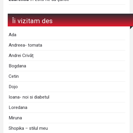
Îi vizitam des
Ada
Andreea- tomata
Andrei Crivăț
Bogdana
Cetin
Dojo
Ioana- noi si diabetul
Loredana
Miruna
Shopika – stilul meu