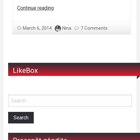
Jurnal
Continue reading
de
femeie
March 6, 2014
Nina
7 Comments
cu
toane
(VII)
LikeBox