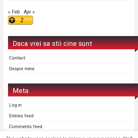
« Feb
Apr »
Daca vrei sa stii cine sunt
Contact
Despre mine
Meta
Log in
Entries feed
Comments feed
WordPress.org