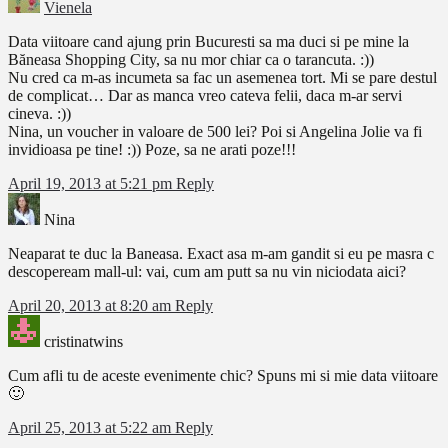
Vienela
Data viitoare cand ajung prin Bucuresti sa ma duci si pe mine la
Băneasa Shopping City, sa nu mor chiar ca o tarancuta. :))
Nu cred ca m-as incumeta sa fac un asemenea tort. Mi se pare destul
de complicat… Dar as manca vreo cateva felii, daca m-ar servi
cineva. :))
Nina, un voucher in valoare de 500 lei? Poi si Angelina Jolie va fi
invidioasa pe tine! :)) Poze, sa ne arati poze!!!
April 19, 2013 at 5:21 pm
Reply
Nina
Neaparat te duc la Baneasa. Exact asa m-am gandit si eu pe masra c
descopeream mall-ul: vai, cum am putt sa nu vin niciodata aici?
April 20, 2013 at 8:20 am
Reply
cristinatwins
Cum afli tu de aceste evenimente chic? Spuns mi si mie data viitoare
🙂
April 25, 2013 at 5:22 am
Reply