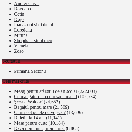
Andrei Crivăț
Bogdana
Cetin
Dojo
Ioana- noi si diabetul
Loredana
Miruna
Shopika – stilul meu
Vienela
Zoso
Scurtături
Primăria Sector 3
Cele mai citite
Mesaj pentru sfârșitul de an școlar
(222,803)
Ce mai gatim – meniu saptamanal
(102,534)
Şcoala Waldorf
(24,652)
Bagajul pentru mare
(21,509)
Cum scot petele de vopsea?
(13,696)
Buletin la 14 ani
(11,141)
Masa pentru curte
(10,184)
Dacă n-ai nimic, n-ai nimic
(8,863)