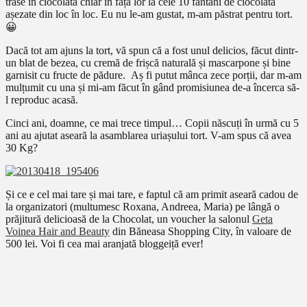
trase în ciocolată chiar în fața lor la cele 10 fântâni de ciocolată
așezate din loc în loc. Eu nu le-am gustat, m-am păstrat pentru tort.
😀
Dacă tot am ajuns la tort, vă spun că a fost unul delicios, făcut dintr-
un blat de bezea, cu cremă de frișcă naturală și mascarpone și bine
garnisit cu fructe de pădure. Aș fi putut mânca zece porții, dar m-am
mulțumit cu una și mi-am făcut în gând promisiunea de-a încerca să-
l reproduc acasă.
Cinci ani, doamne, ce mai trece timpul… Copii născuți în urmă cu 5
ani au ajutat aseară la asamblarea uriașului tort. V-am spus că avea
30 Kg?
Și ce e cel mai tare și mai tare, e faptul că am primit aseară cadou de
la organizatori (multumesc Roxana, Andreea, Maria) pe lângă o
prăjitură delicioasă de la Chocolat, un voucher la salonul
Geta
Voinea Hair and Beauty
din Băneasa Shopping City, în valoare de
500 lei. Voi fi cea mai aranjată bloggeiță ever!