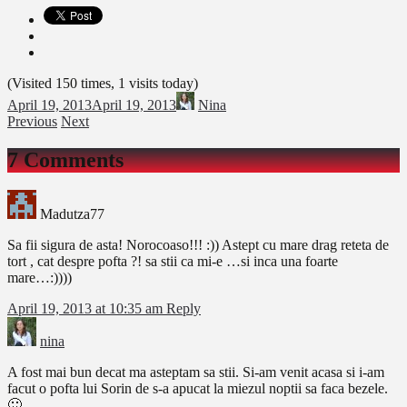
(Visited 150 times, 1 visits today)
April 19, 2013
April 19, 2013
Nina
Previous
Next
7 Comments
Madutza77
Sa fii sigura de asta! Norocoaso!!! :)) Astept cu mare drag reteta de
tort , cat despre pofta ?! sa stii ca mi-e …si inca una foarte
mare…:))))
April 19, 2013 at 10:35 am
Reply
nina
A fost mai bun decat ma asteptam sa stii. Si-am venit acasa si i-am
facut o pofta lui Sorin de s-a apucat la miezul noptii sa faca bezele.
🙂