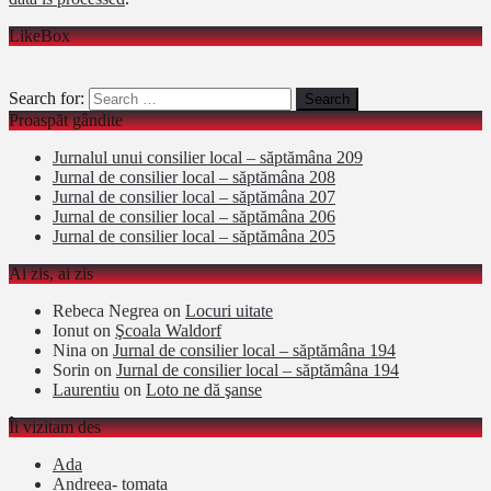
LikeBox
Search for:
Proaspăt gândite
Jurnalul unui consilier local – săptămâna 209
Jurnal de consilier local – săptămâna 208
Jurnal de consilier local – săptămâna 207
Jurnal de consilier local – săptămâna 206
Jurnal de consilier local – săptămâna 205
Ai zis, ai zis
Rebeca Negrea
on
Locuri uitate
Ionut
on
Şcoala Waldorf
Nina
on
Jurnal de consilier local – săptămâna 194
Sorin
on
Jurnal de consilier local – săptămâna 194
Laurentiu
on
Loto ne dă şanse
Îi vizitam des
Ada
Andreea- tomata