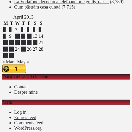
La Vodafone decodarea telefoanelor e gratis, dar…
(8,789)
Cum păstrăm casa curată
(7,715)
April 2013
M
T
W
T
F
S
S
1
2
3
4
5
6
7
8
9
10
11
12
13
14
15
16
17
18
19
20
21
22
23
24
25
26
27
28
29
30
« Mar
May »
Daca vrei sa stii cine sunt
Contact
Despre mine
Meta
Log in
Entries feed
Comments feed
WordPress.org