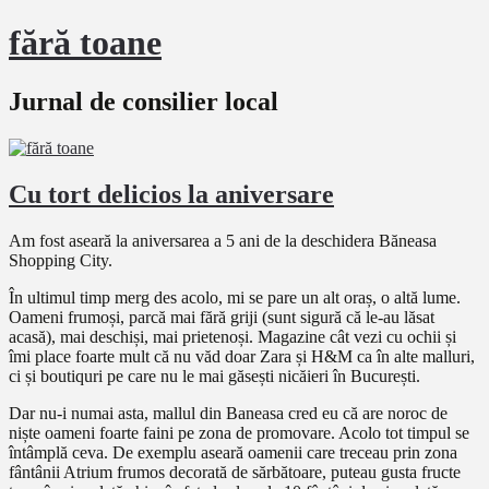
fără toane
Jurnal de consilier local
Cu tort delicios la aniversare
Am fost aseară la aniversarea a 5 ani de la deschidera Băneasa
Shopping City.
În ultimul timp merg des acolo, mi se pare un alt oraș, o altă lume.
Oameni frumoși, parcă mai fără griji (sunt sigură că le-au lăsat
acasă), mai deschiși, mai prietenoși. Magazine cât vezi cu ochii și
îmi place foarte mult că nu văd doar Zara și H&M ca în alte malluri,
ci și boutiquri pe care nu le mai găsești nicăieri în București.
Dar nu-i numai asta, mallul din Baneasa cred eu că are noroc de
niște oameni foarte faini pe zona de promovare. Acolo tot timpul se
întâmplă ceva. De exemplu aseară oamenii care treceau prin zona
fântânii Atrium frumos decorată de sărbătoare, puteau gusta fructe