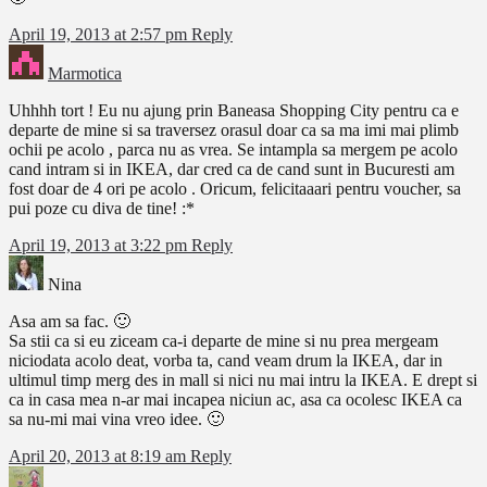
April 19, 2013 at 2:57 pm
Reply
Marmotica
Uhhhh tort ! Eu nu ajung prin Baneasa Shopping City pentru ca e
departe de mine si sa traversez orasul doar ca sa ma imi mai plimb
ochii pe acolo , parca nu as vrea. Se intampla sa mergem pe acolo
cand intram si in IKEA, dar cred ca de cand sunt in Bucuresti am
fost doar de 4 ori pe acolo . Oricum, felicitaaari pentru voucher, sa
pui poze cu diva de tine! :*
April 19, 2013 at 3:22 pm
Reply
Nina
Asa am sa fac. 🙂
Sa stii ca si eu ziceam ca-i departe de mine si nu prea mergeam
niciodata acolo deat, vorba ta, cand veam drum la IKEA, dar in
ultimul timp merg des in mall si nici nu mai intru la IKEA. E drept si
ca in casa mea n-ar mai incapea niciun ac, asa ca ocolesc IKEA ca
sa nu-mi mai vina vreo idee. 🙂
April 20, 2013 at 8:19 am
Reply