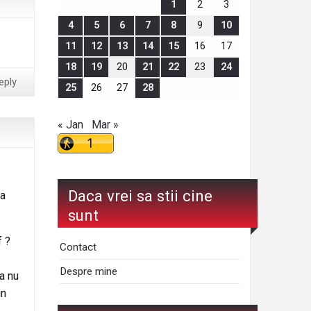
1
2
3
4
5
6
7
8
9
10
11
12
13
14
15
16
17
18
19
20
21
22
23
24
eply
25
26
27
28
« Jan
Mar »
Daca vrei sa stii cine
ea
sunt
f ?
Contact
Despre mine
ca nu
in