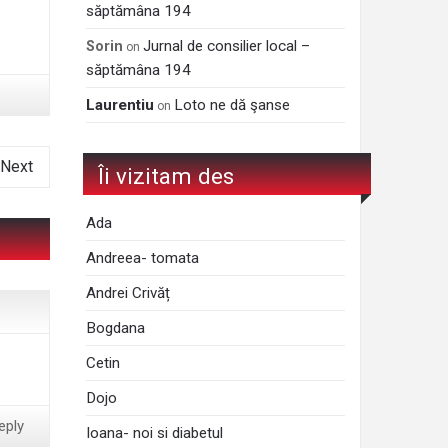
săptămâna 194
Jurnal de consilier local –
Sorin
on
săptămâna 194
Laurentiu
Loto ne dă şanse
on
Next
Îi vizitam des
Ada
Andreea- tomata
Andrei Crivăț
Bogdana
Cetin
Dojo
eply
Ioana- noi si diabetul