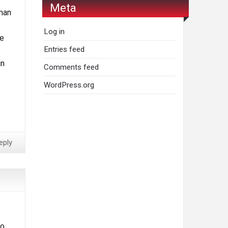
Meta
aman
Log in
le
Entries feed
in
Comments feed
WordPress.org
eply
 o