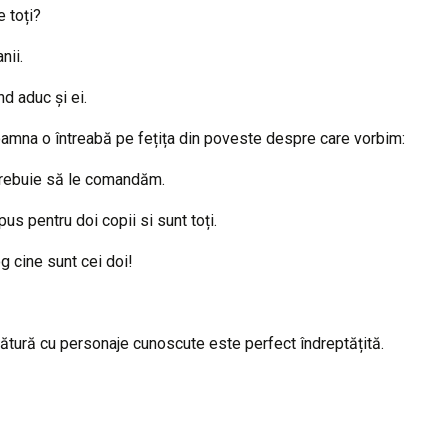
e toți?
nii.
d aduc și ei.
oamna o întreabă pe fețița din poveste despre care vorbim:
 Trebuie să le comandăm.
s pentru doi copii si sunt toți.
g cine sunt cei doi!
gătură cu personaje cunoscute este perfect îndreptățită.