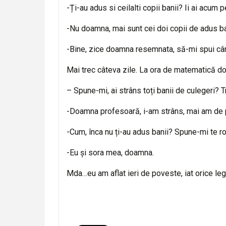
-Ți-au adus si ceilalti copii banii? Ii ai acum p
-Nu doamna, mai sunt cei doi copii de adus ba
-Bine, zice doamna resemnata, să-mi spui cân
Mai trec câteva zile. La ora de matematică d
– Spune-mi, ai strâns toți banii de culegeri?
-Doamna profesoară, i-am strâns, mai am de pu
-Cum, înca nu ți-au adus banii? Spune-mi te ro
-Eu și sora mea, doamna.
Mda…eu am aflat ieri de poveste, iat orice le