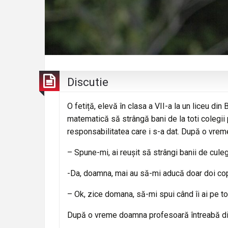
Discutie
O fetiță, elevă în clasa a VII-a la un liceu d
matematică să strângă bani de la toti colegii
responsabilitatea care i s-a dat. După o vre
– Spune-mi, ai reușit să strângi banii de cule
-Da, doamna, mai au să-mi aducă doar doi cop
– Ok, zice domana, să-mi spui când îi ai pe toț
După o vreme doamna profesoară întreabă di