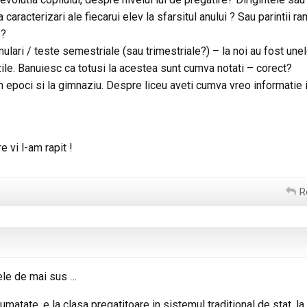
caracterizari ale fiecarui elev la sfarsitul anului ? Sau parintii r
 ?
ulari / teste semestriale (sau trimestriale?) – la noi au fost une
ile. Banuiesc ca totusi la acestea sunt cumva notati – corect?
in epoci si la gimnaziu. Despre liceu aveti cumva vreo informatie 
 vi l-am rapit !
R
ele de mai sus …
umatate, e la clasa pregatitoare in sistemul traditional de stat, la