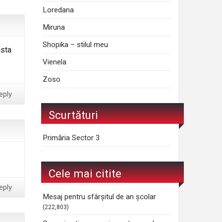
Loredana
Miruna
Shopika – stilul meu
ista
Vienela
Zoso
eply
Scurtături
Primăria Sector 3
Cele mai citite
eply
Mesaj pentru sfârșitul de an școlar
(222,803)