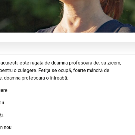
in Bucuresti, este rugata de doamna profesoara de, sa zicem,
 pentru o culegere. Fetița se ocupă, foarte mândră de
me, doamna profesoara o întreabă:
gere.
ii.
i.
n nou: