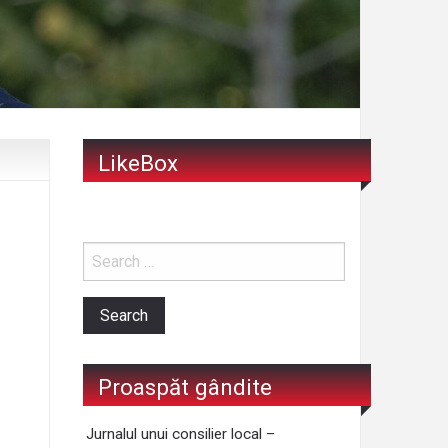
LikeBox
Proaspăt gândite
Jurnalul unui consilier local –