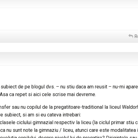
R
 subiect de pe blogul dvs. – nu stiu daca am reusit – nu-mi apar
Asa ca repet si aici cele scrise mai devreme.
fer sau nu copilul de la pregatitoare-traditional la liceul Waldor
e subiect, si am si eu cateva intrebari:
lasele ciclului gimnazial respectiv la liceu (la ciclul primar stiu 
a nu sunt note la gimnaziu / liceu, atunci care este modalitatea 
olutia copilului, despre nivelul lui de pregatire? Dirigintele sau