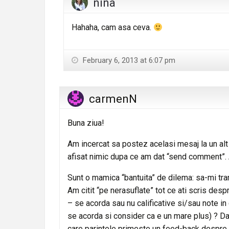
nina
Hahaha, cam asa ceva.
February 6, 2013 at 6:07 pm
carmenN
Buna ziua!
Am incercat sa postez acelasi mesaj la un alt
afisat nimic dupa ce am dat “send comment”. 
Sunt o mamica “bantuita” de dilema: sa-mi trans
Am citit “pe nerasuflate” tot ce ati scris despr
– se acorda sau nu calificative si/sau note in c
se acorda si consider ca e un mare plus) ? Dac
care parintele primeste un feed-back despre ev