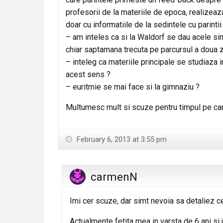
profesorii de la materiile de epoca, realizeaza 
doar cu informatiile de la sedintele cu parintii
– am inteles ca si la Waldorf se dau acele sim
chiar saptamana trecuta pe parcursul a doua z
– inteleg ca materiile principale se studiaza 
acest sens ?
– euritmie se mai face si la gimnaziu ?
Multumesc mult si scuze pentru timpul pe care
February 6, 2013 at 3:55 pm
carmenN
Imi cer scuze, dar simt nevoia sa detaliez c
Actualmente fetita mea in varsta de 6 ani si j