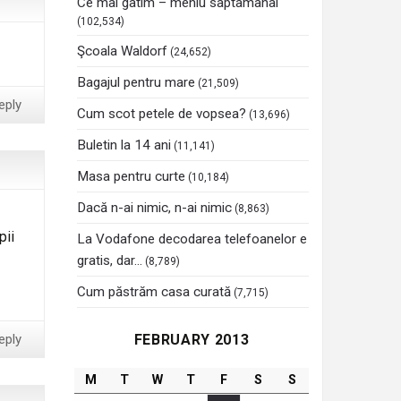
Ce mai gatim – meniu saptamanal
(102,534)
Şcoala Waldorf
(24,652)
Bagajul pentru mare
(21,509)
eply
Cum scot petele de vopsea?
(13,696)
Buletin la 14 ani
(11,141)
Masa pentru curte
(10,184)
Dacă n-ai nimic, n-ai nimic
(8,863)
pii
La Vodafone decodarea telefoanelor e
gratis, dar…
(8,789)
Cum păstrăm casa curată
(7,715)
FEBRUARY 2013
eply
M
T
W
T
F
S
S