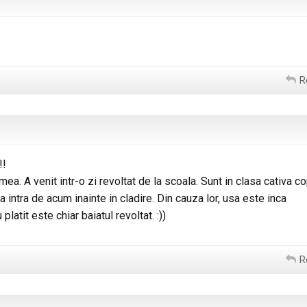
R
!!
a. A venit intr-o zi revoltat de la scoala. Sunt in clasa cativa co
a intra de acum inainte in cladire. Din cauza lor, usa este inca
latit este chiar baiatul revoltat. :))
R