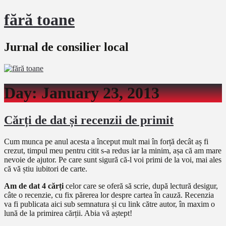
fără toane
Jurnal de consilier local
Day:
January 23, 2013
Cărți de dat și recenzii de primit
Cum munca pe anul acesta a început mult mai în forță decât aș fi
crezut, timpul meu pentru citit s-a redus iar la minim, așa că am mare
nevoie de ajutor. Pe care sunt sigură că-l voi primi de la voi, mai ales
că vă știu iubitori de carte.
Am de dat 4 cărți
celor care se oferă să scrie, după lectură desigur,
câte o recenzie, cu fix părerea lor despre cartea în cauză. Recenzia
va fi publicata aici sub semnatura și cu link către autor, în maxim o
lună de la primirea cărții. Abia vă aștept!