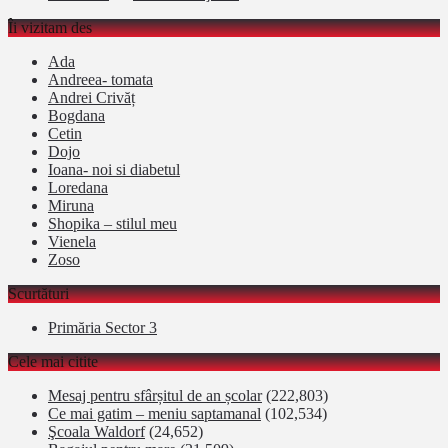
Îi vizitam des
Ada
Andreea- tomata
Andrei Crivăț
Bogdana
Cetin
Dojo
Ioana- noi si diabetul
Loredana
Miruna
Shopika – stilul meu
Vienela
Zoso
Scurtături
Primăria Sector 3
Cele mai citite
Mesaj pentru sfârșitul de an școlar
(222,803)
Ce mai gatim – meniu saptamanal
(102,534)
Şcoala Waldorf
(24,652)