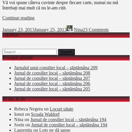
Vă voi spune câteva cuvinte despre fiecare carte, numai nu mă
întrebați mai mult că nu le-am citit.
Cărți
Continue reading
de
dat
January 23, 2013
January 25, 2013
Nina
23 Comments
și
LikeBox
recenzii
de
primit
Search
for:
Proaspăt gândite
Jurnalul unui consilier local – săptămâna 209
Jurnal de consilier local – săptămâna 208
Jurnal de consilier local – săptămâna 207
Jurnal de consilier local – săptămâna 206
Jurnal de consilier local – săptămâna 205
Ai zis, ai zis
Rebeca Negrea
on
Locuri uitate
Ionut
on
Şcoala Waldorf
Nina
on
Jurnal de consilier local – săptămâna 194
Sorin
on
Jurnal de consilier local – săptămâna 194
Laurentiu
on
Loto ne dă şanse