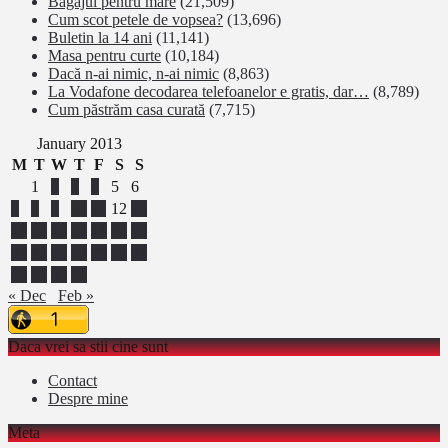
Bagajul pentru mare
(21,509)
Cum scot petele de vopsea?
(13,696)
Buletin la 14 ani
(11,141)
Masa pentru curte
(10,184)
Dacă n-ai nimic, n-ai nimic
(8,863)
La Vodafone decodarea telefoanelor e gratis, dar…
(8,789)
Cum păstrăm casa curată
(7,715)
January 2013
M
T
W
T
F
S
S
1
2
3
4
5
6
7
8
9
10
11
12
13
14
15
16
17
18
19
20
21
22
23
24
25
26
27
28
29
30
31
« Dec
Feb »
Daca vrei sa stii cine sunt
Contact
Despre mine
Meta