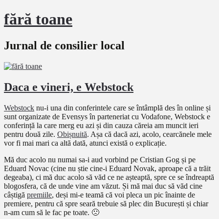
fără toane
Jurnal de consilier local
Daca e vineri, e Webstock
Webstock
nu-i una din conferintele care se întâmplă des în online și
sunt organizate de Evensys în parteneriat cu Vodafone, Webstock e
conferință la care merg eu azi și din cauza căreia am muncit ieri
pentru două zile.
Obișnuită
. Așa că dacă azi, acolo, cearcănele mele
vor fi mai mari ca altă dată, atunci există o explicație.
Mă duc acolo nu numai sa-i aud vorbind pe Cristian Gog și pe
Eduard Novac (cine nu știe cine-i Eduard Novak, aproape că a trăit
degeaba), ci mă duc acolo să văd ce ne așteaptă, spre ce se îndreaptă
blogosfera, că de unde vine am văzut. Și mă mai duc să văd cine
câștigă
premiile
, deși mi-e teamă că voi pleca un pic înainte de
premiere, pentru că spre seară trebuie să plec din București și chiar
n-am cum să le fac pe toate. 🙁