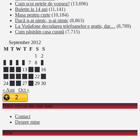
Cum scot petele de vopsea?
(13,696)
Buletin la 14 ani
(11,141)
Masa pentru curte
(10,184)
Dacă n-ai nimic, n-ai nimic
(8,863)
La Vodafone decodarea telefoanelor e gratis, dar…
(8,789)
Cum păstrăm casa curată
(7,715)
September 2012
M
T
W
T
F
S
S
1
2
3
4
5
6
7
8
9
10
11
12
13
14
15
16
17
18
19
20
21
22
23
24
25
26
27
28
29
30
« Aug
Oct »
Daca vrei sa stii cine sunt
Contact
Despre mine
Meta