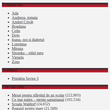
Îi vizitam des
Ada
Andreea- tomata
Andrei Crivăț
Bogdana
Cetin
Dojo
Ioana- noi si diabetul
Loredana
Miruna
Shopika – stilul meu
Vienela
Zoso
Scurtături
Primăria Sector 3
Cele mai citite
Mesaj pentru sfârșitul de an școlar
(222,803)
Ce mai gatim – meniu saptamanal
(102,534)
Şcoala Waldorf
(24,652)
Bagajul pentru mare
(21,509)