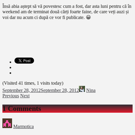
Însă abia aștept să vă povestesc cum a fost, dar asta luni pentru că în
weekend am de terminat două cărți foarte faine, de care veți auzi și
voi dar nu acum ci după ce vor fi publicate. 😀
(Visited 41 times, 1 visits today)
September 28, 2012
September 28, 2012
Nina
Previous
Next
1 Comments
Marmotica