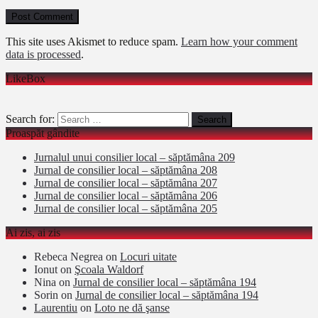
This site uses Akismet to reduce spam.
Learn how your comment
data is processed
.
LikeBox
Search for:
Proaspăt gândite
Jurnalul unui consilier local – săptămâna 209
Jurnal de consilier local – săptămâna 208
Jurnal de consilier local – săptămâna 207
Jurnal de consilier local – săptămâna 206
Jurnal de consilier local – săptămâna 205
Ai zis, ai zis
Rebeca Negrea
on
Locuri uitate
Ionut
on
Şcoala Waldorf
Nina
on
Jurnal de consilier local – săptămâna 194
Sorin
on
Jurnal de consilier local – săptămâna 194
Laurentiu
on
Loto ne dă şanse