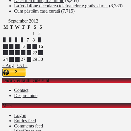
Dacă n-ai nimic, n-ai nimic
(8,863)
La Vodafone decodarea telefoanelor e gratis, dar…
(8,789)
Cum păstrăm casa curată
(7,715)
September 2012
M
T
W
T
F
S
S
1
2
3
4
5
6
7
8
9
10
11
12
13
14
15
16
17
18
19
20
21
22
23
24
25
26
27
28
29
30
« Aug
Oct »
Daca vrei sa stii cine sunt
Contact
Despre mine
Meta
Log in
Entries feed
Comments feed