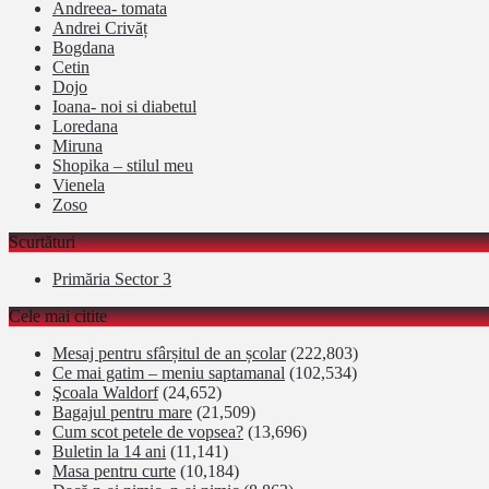
Andreea- tomata
Andrei Crivăț
Bogdana
Cetin
Dojo
Ioana- noi si diabetul
Loredana
Miruna
Shopika – stilul meu
Vienela
Zoso
Scurtături
Primăria Sector 3
Cele mai citite
Mesaj pentru sfârșitul de an școlar
(222,803)
Ce mai gatim – meniu saptamanal
(102,534)
Şcoala Waldorf
(24,652)
Bagajul pentru mare
(21,509)
Cum scot petele de vopsea?
(13,696)
Buletin la 14 ani
(11,141)
Masa pentru curte
(10,184)