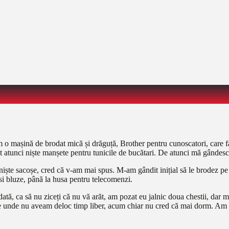
o mașină de brodat mică și drăguță, Brother pentru cunoscatori, care fac
at atunci niște manșete pentru tunicile de bucătari. De atunci mă gândesc
niște sacoșe, cred că v-am mai spus. M-am gândit inițial să le brodez pe
si bluze, până la husa pentru telecomenzi.
ă, ca să nu ziceți că nu vă arăt, am pozat eu jalnic doua chestii, dar m
e unde nu aveam deloc timp liber, acum chiar nu cred că mai dorm. Am o