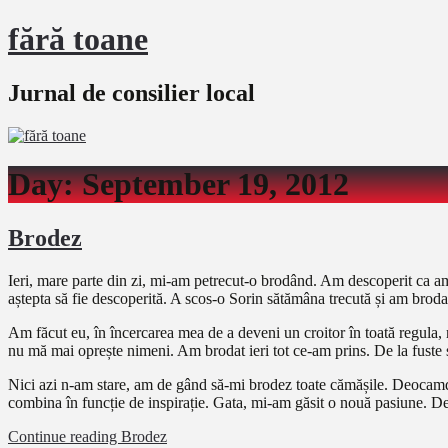
fără toane
Jurnal de consilier local
Day:
September 19, 2012
Brodez
Ieri, mare parte din zi, mi-am petrecut-o brodând. Am descoperit ca am 
aștepta să fie descoperită. A scos-o Sorin sătămâna trecută și am brod
Am făcut eu, în încercarea mea de a deveni un croitor în toată regula, 
nu mă mai oprește nimeni. Am brodat ieri tot ce-am prins. De la fuste 
Nici azi n-am stare, am de gând să-mi brodez toate cămășile. Deocamdat
combina în funcție de inspirație. Gata, mi-am găsit o nouă pasiune. D
Continue reading
Brodez