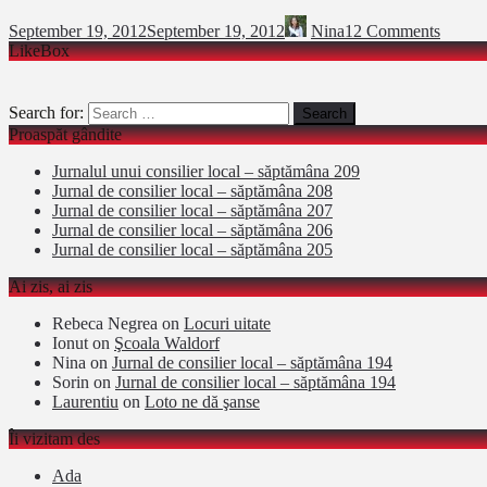
September 19, 2012
September 19, 2012
Nina
12 Comments
LikeBox
Search for:
Proaspăt gândite
Jurnalul unui consilier local – săptămâna 209
Jurnal de consilier local – săptămâna 208
Jurnal de consilier local – săptămâna 207
Jurnal de consilier local – săptămâna 206
Jurnal de consilier local – săptămâna 205
Ai zis, ai zis
Rebeca Negrea
on
Locuri uitate
Ionut
on
Şcoala Waldorf
Nina
on
Jurnal de consilier local – săptămâna 194
Sorin
on
Jurnal de consilier local – săptămâna 194
Laurentiu
on
Loto ne dă şanse
Îi vizitam des
Ada