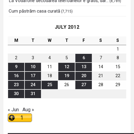
La Vodafone decodarea telefoanelor e gratis, dar…
(8,789)
Cum păstrăm casa curată
(7,715)
JULY 2012
M
T
W
T
F
S
S
1
2
3
4
5
6
7
8
9
10
11
12
13
14
15
16
17
18
19
20
21
22
23
24
25
26
27
28
29
30
31
« Jun
Aug »