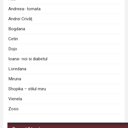
Andreea- tomata
Andrei Crivăț
Bogdana
Cetin
Dojo
Ioana- noi si diabetul
Loredana
Miruna
Shopika – stilul meu
Vienela
Zoso