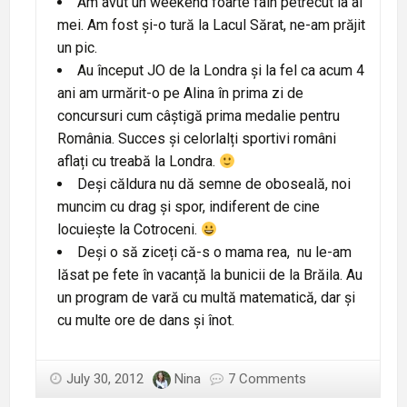
Am avut un weekend foarte fain petrecut la ai
mei. Am fost și-o tură la Lacul Sărat, ne-am prăjit
un pic.
Au început JO de la Londra și la fel ca acum 4
ani am urmărit-o pe Alina în prima zi de
concursuri cum câștigă prima medalie pentru
România. Succes și celorlalți sportivi români
aflați cu treabă la Londra.
Deși căldura nu dă semne de oboseală, noi
muncim cu drag și spor, indiferent de cine
locuiește la Cotroceni.
Deși o să ziceți că-s o mama rea, nu le-am
lăsat pe fete în vacanță la bunicii de la Brăila. Au
un program de vară cu multă matematică, dar și
cu multe ore de dans și înot.
July 30, 2012
Nina
7 Comments