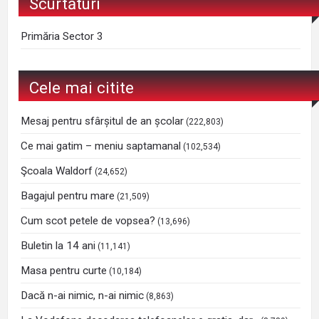
Scurtături
Primăria Sector 3
Cele mai citite
Mesaj pentru sfârșitul de an școlar
(222,803)
Ce mai gatim – meniu saptamanal
(102,534)
Şcoala Waldorf
(24,652)
Bagajul pentru mare
(21,509)
Cum scot petele de vopsea?
(13,696)
Buletin la 14 ani
(11,141)
Masa pentru curte
(10,184)
Dacă n-ai nimic, n-ai nimic
(8,863)