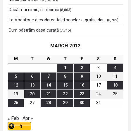
Dacă n-ai nimic, n-ai nimic
(8,863)
La Vodafone decodarea telefoanelor e gratis, dar…
(8,789)
Cum păstrăm casa curată
(7,715)
MARCH 2012
M
T
W
T
F
S
S
1
2
3
4
5
6
7
8
9
10
11
12
13
14
15
16
17
18
19
20
21
22
23
24
25
26
27
28
29
30
31
« Feb
Apr »