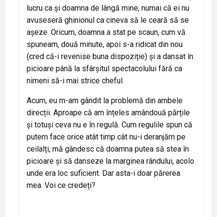
lucru ca și doamna de lângă mine, numai că ei nu
avuseseră ghinionul ca cineva să le ceară să se
așeze. Oricum, doamna a stat pe scaun, cum vă
spuneam, două minute, apoi s-a ridicat din nou
(cred că-i revenise buna dispoziție) și a dansat în
picioare până la sfârșitul spectacolului fără ca
nimeni să-i mai strice cheful.
Acum, eu m-am gândit la problemă din ambele
direcții. Aproape că am înțeles amândouă părțile
și totuși ceva nu e în regulă. Cum regulile spun că
putem face orice atât timp cât nu-i deranjăm pe
ceilalți, mă gândesc că doamna putea să stea în
picioare și să danseze la marginea rândului, acolo
unde era loc suficient. Dar asta-i doar părerea
mea. Voi ce credeți?