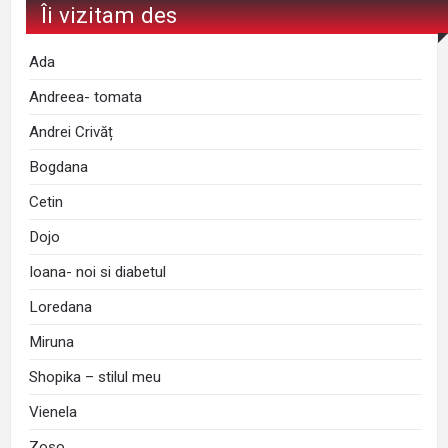
Îi vizitam des
Ada
Andreea- tomata
Andrei Crivăț
Bogdana
Cetin
Dojo
Ioana- noi si diabetul
Loredana
Miruna
Shopika – stilul meu
Vienela
Zoso