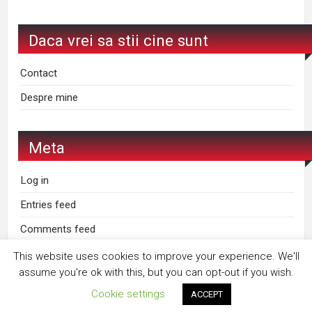
Daca vrei sa stii cine sunt
Contact
Despre mine
Meta
Log in
Entries feed
Comments feed
WordPress.org
This website uses cookies to improve your experience. We'll
assume you're ok with this, but you can opt-out if you wish.
Cookie settings
ACCEPT
Proudly powered by
WordPress
. Design by
StylishWP