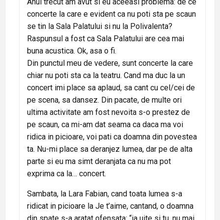
Anul trecut am avut si eu aceeasi problema: de ce
concerte la care e evident ca nu poti sta pe scaun
se tin la Sala Palatului si nu la Polivalenta?
Raspunsul a fost ca Sala Palatului are cea mai
buna acustica. Ok, asa o fi.
Din punctul meu de vedere, sunt concerte la care
chiar nu poti sta ca la teatru. Cand ma duc la un
concert imi place sa aplaud, sa cant cu cel/cei de
pe scena, sa dansez. Din pacate, de multe ori
ultima activitate am fost nevoita s-o prestez de
pe scaun, ca mi-am dat seama ca daca ma voi
ridica in picioare, voi pati ca doamna din povestea
ta. Nu-mi place sa deranjez lumea, dar pe de alta
parte si eu ma simt deranjata ca nu ma pot
exprima ca la… concert.
Sambata, la Lara Fabian, cand toata lumea s-a
ridicat in picioare la Je t’aime, cantand, o doamna
din spate s-a aratat ofensata: “ia uite si tu, nu mai