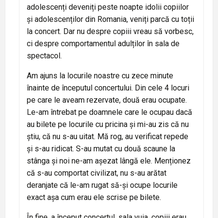
adolescenți deveniți peste noapte idolii copiilor
și adolescenților din Romania, veniți parcă cu toții
la concert. Dar nu despre copiii vreau să vorbesc,
ci despre comportamentul adulților în sala de
spectacol.
Am ajuns la locurile noastre cu zece minute
înainte de începutul concertului. Din cele 4 locuri
pe care le aveam rezervate, două erau ocupate.
Le-am întrebat pe doamnele care le ocupau dacă
au bilete pe locurile cu pricina și mi-au zis că nu
știu, că nu s-au uitat. Mă rog, au verificat repede
și s-au ridicat. S-au mutat cu două scaune la
stânga și noi ne-am așezat lângă ele. Menționez
că s-au comportat civilizat, nu s-au arătat
deranjate că le-am rugat să-și ocupe locurile
exact așa cum erau ele scrise pe bilete.
În fine, a început concertul, sala vuia, copiii erau