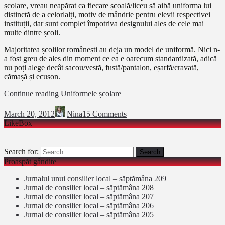
școlare, vreau neapărat ca fiecare școală/liceu să aibă uniforma lui
distinctă de a celorlalți, motiv de mândrie pentru elevii respectivei
instituții, dar sunt complet împotriva designului ales de cele mai
multe dintre școli.
Majoritatea școlilor românești au deja un model de uniformă. Nici n-
a fost greu de ales din moment ce ea e oarecum standardizată, adică
nu poți alege decât sacou/vestă, fustă/pantalon, eșarfă/cravată,
cămașă și ecuson.
Continue reading
Uniformele școlare
March 20, 2012
Nina
15 Comments
LikeBox
Search for:
Proaspăt gândite
Jurnalul unui consilier local – săptămâna 209
Jurnal de consilier local – săptămâna 208
Jurnal de consilier local – săptămâna 207
Jurnal de consilier local – săptămâna 206
Jurnal de consilier local – săptămâna 205