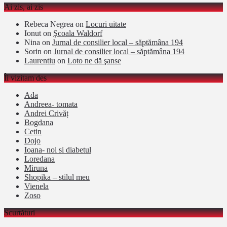
Ai zis, ai zis
Rebeca Negrea
on
Locuri uitate
Ionut
on
Şcoala Waldorf
Nina
on
Jurnal de consilier local – săptămâna 194
Sorin
on
Jurnal de consilier local – săptămâna 194
Laurentiu
on
Loto ne dă şanse
Îi vizitam des
Ada
Andreea- tomata
Andrei Crivăț
Bogdana
Cetin
Dojo
Ioana- noi si diabetul
Loredana
Miruna
Shopika – stilul meu
Vienela
Zoso
Scurtături