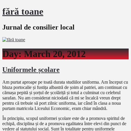
fără toane
Jurnal de consilier local
Day:
March 20, 2012
Uniformele școlare
Am purtat aproape pe toată durata studiilor uniforma. Am început cu
bluza portocalie și fustița albastră de șoim al patriei, am continuat cu
cămașa pepită și șorțul de școlăriță și totul a culminat cu celebrul
sarafan. Nu am considerat niciodată că mi se încalcă vreun drept
pentru că trebuie să port zilnic uniforma, iar când în clasa a noua
purtam matricola Liceului Economic, eram chiar mândră.
În principiu, scopul uniformei școlare este de a promova spiritul de
echipă, disciplina și de a promova egalitatea între elevi din punct de
vedere al statutului social. Sunt în totalitate pentru uniformele