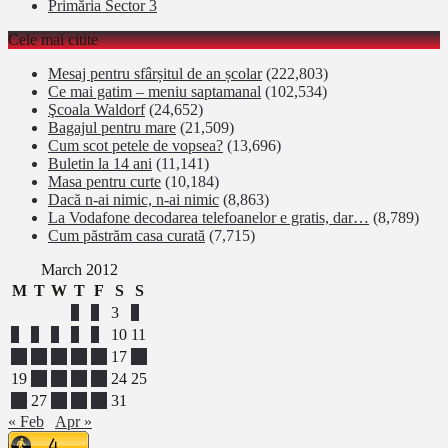
Primăria Sector 3
Cele mai citite
Mesaj pentru sfârșitul de an școlar
(222,803)
Ce mai gatim – meniu saptamanal
(102,534)
Şcoala Waldorf
(24,652)
Bagajul pentru mare
(21,509)
Cum scot petele de vopsea?
(13,696)
Buletin la 14 ani
(11,141)
Masa pentru curte
(10,184)
Dacă n-ai nimic, n-ai nimic
(8,863)
La Vodafone decodarea telefoanelor e gratis, dar…
(8,789)
Cum păstrăm casa curată
(7,715)
March 2012
M
T
W
T
F
S
S
1
2
3
4
5
6
7
8
9
10
11
12
13
14
15
16
17
18
19
20
21
22
23
24
25
26
27
28
29
30
31
« Feb
Apr »