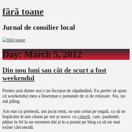
fără toane
Jurnal de consilier local
Day:
March 5, 2012
Din nou luni sau cât de scurt a fost
weekendul
Pentru unii dintre noi e un început de săptămână. Eu prefer să spun
că weekendul meu a însemnat o jumatate de zi de relaxare. Nu, nu
mă plâng.
Am stat cu prietenii, am jucat remi, ne-am certat pe reguli, ca să ne
împăcăm le-am căutat pe net și noroc cu
criserb
care, pasămite,
pățise la fel la un moment dat și le-a postat pe blog ca să nu mai
existe cârcoteală.