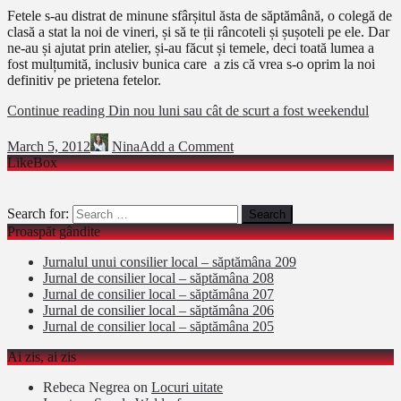
Fetele s-au distrat de minune sfârșitul ăsta de săptămână, o colegă de
clasă a stat la noi de vineri, și să te ții râncoteli și șușoteli pe ele. Dar
ne-au și ajutat prin atelier, și-au făcut și temele, deci toată lumea a
fost mulțumită, inclusiv bunica care a zis că vrea s-o oprim la noi
definitiv pe prietena fetelor.
Continue reading
Din nou luni sau cât de scurt a fost weekendul
March 5, 2012
Nina
Add a Comment
LikeBox
Search for:
Proaspăt gândite
Jurnalul unui consilier local – săptămâna 209
Jurnal de consilier local – săptămâna 208
Jurnal de consilier local – săptămâna 207
Jurnal de consilier local – săptămâna 206
Jurnal de consilier local – săptămâna 205
Ai zis, ai zis
Rebeca Negrea
on
Locuri uitate