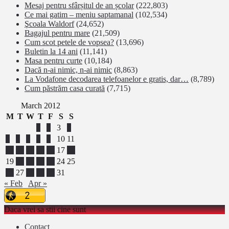
Mesaj pentru sfârșitul de an școlar
(222,803)
Ce mai gatim – meniu saptamanal
(102,534)
Şcoala Waldorf
(24,652)
Bagajul pentru mare
(21,509)
Cum scot petele de vopsea?
(13,696)
Buletin la 14 ani
(11,141)
Masa pentru curte
(10,184)
Dacă n-ai nimic, n-ai nimic
(8,863)
La Vodafone decodarea telefoanelor e gratis, dar…
(8,789)
Cum păstrăm casa curată
(7,715)
March 2012
M
T
W
T
F
S
S
1
2
3
4
5
6
7
8
9
10
11
12
13
14
15
16
17
18
19
20
21
22
23
24
25
26
27
28
29
30
31
« Feb
Apr »
Daca vrei sa stii cine sunt
Contact