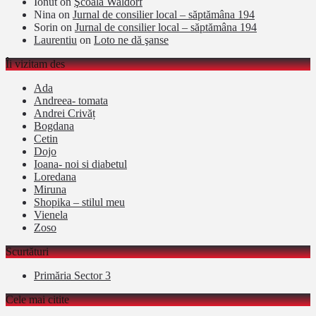
Ionut
on
Şcoala Waldorf
Nina
on
Jurnal de consilier local – săptămâna 194
Sorin
on
Jurnal de consilier local – săptămâna 194
Laurentiu
on
Loto ne dă şanse
Îi vizitam des
Ada
Andreea- tomata
Andrei Crivăț
Bogdana
Cetin
Dojo
Ioana- noi si diabetul
Loredana
Miruna
Shopika – stilul meu
Vienela
Zoso
Scurtături
Primăria Sector 3
Cele mai citite