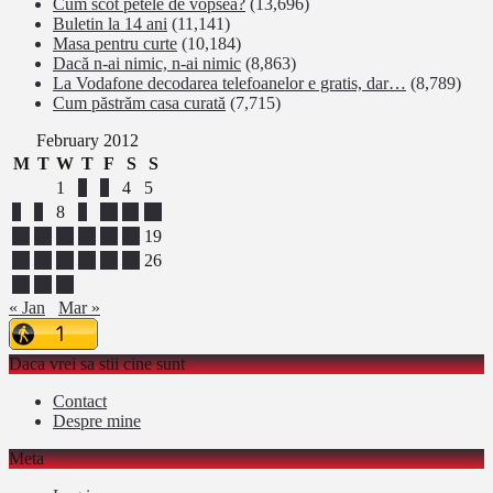
Cum scot petele de vopsea?
(13,696)
Buletin la 14 ani
(11,141)
Masa pentru curte
(10,184)
Dacă n-ai nimic, n-ai nimic
(8,863)
La Vodafone decodarea telefoanelor e gratis, dar…
(8,789)
Cum păstrăm casa curată
(7,715)
February 2012
M
T
W
T
F
S
S
1
2
3
4
5
6
7
8
9
10
11
12
13
14
15
16
17
18
19
20
21
22
23
24
25
26
27
28
29
« Jan
Mar »
Daca vrei sa stii cine sunt
Contact
Despre mine
Meta