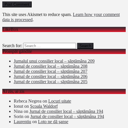
This site uses Akismet to reduce spam.
Learn how your comment
data is processed
.
LikeBox
Search for:
Proaspăt gândite
Jurnalul unui consilier local – săptămâna 209
Jurnal de consilier local – săptămâna 208
Jurnal de consilier local – săptămâna 207
Jurnal de consilier local – săptămâna 206
Jurnal de consilier local – săptămâna 205
Ai zis, ai zis
Rebeca Negrea
on
Locuri uitate
Ionut
on
Şcoala Waldorf
Nina
on
Jurnal de consilier local – săptămâna 194
Sorin
on
Jurnal de consilier local – săptămâna 194
Laurentiu
on
Loto ne dă şanse