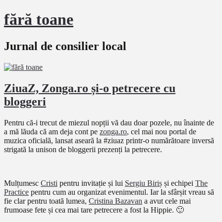
fără toane
Jurnal de consilier local
ZiuaZ, Zonga.ro și-o petrecere cu
bloggeri
Pentru că-i trecut de miezul nopții vă dau doar pozele, nu înainte de
a mă lăuda că am deja cont pe
zonga.ro
, cel mai nou portal de
muzica oficială, lansat aseară la #ziuaz printr-o numărătoare inversă
strigată la unison de bloggerii prezenți la petrecere.
Mulțumesc
Cristi
pentru invitație și lui
Sergiu Biriș
și echipei
The
Practice
pentru cum au organizat evenimentul. Iar la sfârșit vreau să
fie clar pentru toată lumea,
Cristina Bazavan
a avut cele mai
frumoase fete și cea mai tare petrecere a fost la Hippie. 🙂