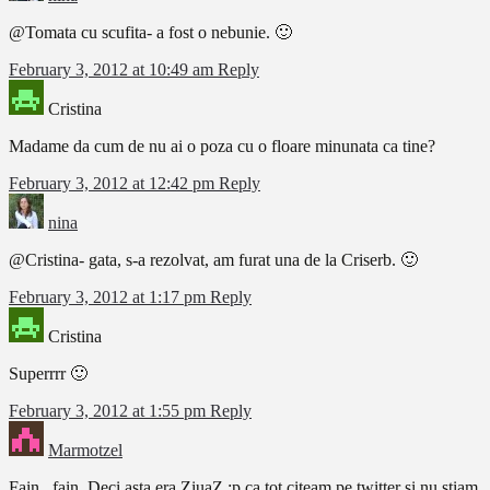
@Tomata cu scufita- a fost o nebunie. 🙂
February 3, 2012 at 10:49 am
Reply
Cristina
Madame da cum de nu ai o poza cu o floare minunata ca tine?
February 3, 2012 at 12:42 pm
Reply
nina
@Cristina- gata, s-a rezolvat, am furat una de la Criserb. 🙂
February 3, 2012 at 1:17 pm
Reply
Cristina
Superrrr 🙂
February 3, 2012 at 1:55 pm
Reply
Marmotzel
Fain , fain. Deci asta era ZiuaZ :p ca tot citeam pe twitter si nu stiam