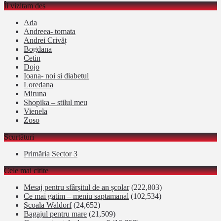
Îi vizitam des
Ada
Andreea- tomata
Andrei Crivăț
Bogdana
Cetin
Dojo
Ioana- noi si diabetul
Loredana
Miruna
Shopika – stilul meu
Vienela
Zoso
Scurtături
Primăria Sector 3
Cele mai citite
Mesaj pentru sfârșitul de an școlar
(222,803)
Ce mai gatim – meniu saptamanal
(102,534)
Şcoala Waldorf
(24,652)
Bagajul pentru mare
(21,509)