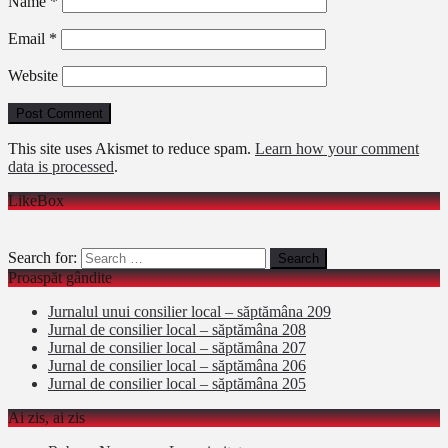
Name
*
Email
*
Website
This site uses Akismet to reduce spam.
Learn how your comment
data is processed
.
LikeBox
Search for:
Proaspăt gândite
Jurnalul unui consilier local – săptămâna 209
Jurnal de consilier local – săptămâna 208
Jurnal de consilier local – săptămâna 207
Jurnal de consilier local – săptămâna 206
Jurnal de consilier local – săptămâna 205
Ai zis, ai zis