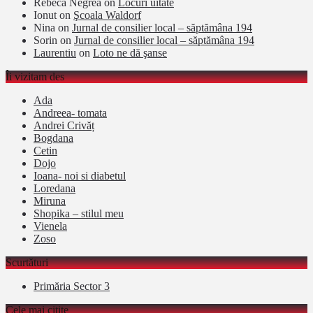
Rebeca Negrea
on
Locuri uitate
Ionut
on
Şcoala Waldorf
Nina
on
Jurnal de consilier local – săptămâna 194
Sorin
on
Jurnal de consilier local – săptămâna 194
Laurentiu
on
Loto ne dă şanse
Îi vizitam des
Ada
Andreea- tomata
Andrei Crivăț
Bogdana
Cetin
Dojo
Ioana- noi si diabetul
Loredana
Miruna
Shopika – stilul meu
Vienela
Zoso
Scurtături
Primăria Sector 3
Cele mai citite