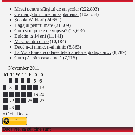
Mesaj pentru sfârșitul de an școlar
(222,803)
Ce mai gatim – meniu saptamanal
(102,534)
Şcoala Waldorf
(24,652)
Bagajul pentru mare
(21,509)
Cum scot petele de vopsea?
(13,696)
Buletin la 14 ani
(11,141)
Masa pentru curte
(10,184)
Dacă n-ai nimic, n-ai nimic
(8,863)
La Vodafone decodarea telefoanelor e gratis, dar…
(8,789)
Cum păstrăm casa curată
(7,715)
November 2011
M
T
W
T
F
S
S
1
2
3
4
5
6
7
8
9
10
11
12
13
14
15
16
17
18
19
20
21
22
23
24
25
26
27
28
29
30
« Oct
Dec »
Daca vrei sa stii cine sunt