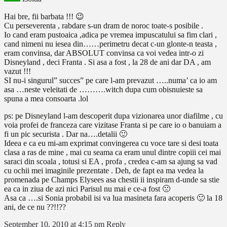
Hai bre, fii barbata !!! 😉
Cu perseverenta , rabdare s-un dram de noroc toate-s posibile .
Io cand eram pustoaica ,adica pe vremea impuscatului sa fim clari ,
cand nimeni nu iesea din……perimetru decat c-un glonte-n teasta ,
eram convinsa, dar ABSOLUT convinsa ca voi vedea intr-o zi
Disneyland , deci Franta . Si asa a fost , la 28 de ani dar DA , am
vazut !!!
SI nu-i singurul” succes” pe care l-am prevazut …..numa’ ca io am
asa …neste veleitati de ……….witch dupa cum obisnuieste sa
spuna a mea consoarta .lol
ps: pe Disneyland l-am descoperit dupa vizionarea unor diafilme , cu
voia profei de franceza care vizitase Franta si pe care io o banuiam a
fi un pic securista . Dar na….detalii 🙂
Ideea e ca eu mi-am exprimat convingerea cu voce tare si desi toata
clasa a ras de mine , mai cu seama ca eram unul dintre copiii cei mai
saraci din scoala , totusi si EA , profa , credea c-am sa ajung sa vad
cu ochii mei imaginile prezentate . Deh, de fapt ea ma vedea la
promenada pe Champs Elysees asa chestii ii inspiram d-unde sa stie
ea ca in ziua de azi nici Parisul nu mai e ce-a fost 🙁
Asa ca ….si Sonia probabil isi va lua masineta fara acoperis 🙂 la 18
ani, de ce nu ??!!??
September 10, 2010 at 4:15 pm
Reply