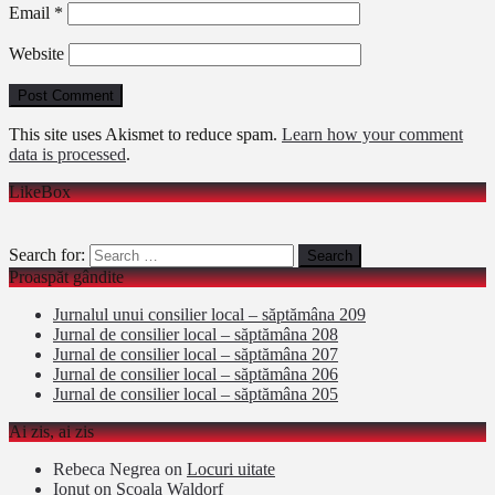
Email
*
Website
This site uses Akismet to reduce spam.
Learn how your comment
data is processed
.
LikeBox
Search for:
Proaspăt gândite
Jurnalul unui consilier local – săptămâna 209
Jurnal de consilier local – săptămâna 208
Jurnal de consilier local – săptămâna 207
Jurnal de consilier local – săptămâna 206
Jurnal de consilier local – săptămâna 205
Ai zis, ai zis
Rebeca Negrea
on
Locuri uitate
Ionut
on
Şcoala Waldorf