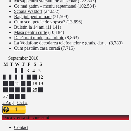
Mesaj pentru sfârșitul de an școlar
(222,803)
Ce mai gatim – meniu saptamanal
(102,534)
Şcoala Waldorf
(24,652)
Bagajul pentru mare
(21,509)
Cum scot petele de vopsea?
(13,696)
Buletin la 14 ani
(11,141)
Masa pentru curte
(10,184)
Dacă n-ai nimic, n-ai nimic
(8,863)
La Vodafone decodarea telefoanelor e gratis, dar…
(8,789)
Cum păstrăm casa curată
(7,715)
September 2010
M
T
W
T
F
S
S
1
2
3
4
5
6
7
8
9
10
11
12
13
14
15
16
17
18
19
20
21
22
23
24
25
26
27
28
29
30
« Aug
Oct »
Daca vrei sa stii cine sunt
Contact