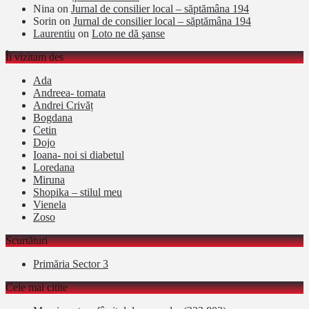
Nina
on
Jurnal de consilier local – săptămâna 194
Sorin
on
Jurnal de consilier local – săptămâna 194
Laurentiu
on
Loto ne dă şanse
Îi vizitam des
Ada
Andreea- tomata
Andrei Crivăț
Bogdana
Cetin
Dojo
Ioana- noi si diabetul
Loredana
Miruna
Shopika – stilul meu
Vienela
Zoso
Scurtături
Primăria Sector 3
Cele mai citite