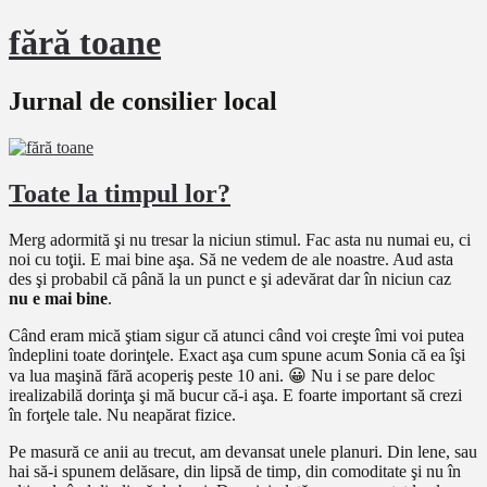
fără toane
Jurnal de consilier local
Toate la timpul lor?
Merg adormită şi nu tresar la niciun stimul. Fac asta nu numai eu, ci
noi cu toţii. E mai bine aşa. Să ne vedem de ale noastre. Aud asta
des şi probabil că până la un punct e şi adevărat dar în niciun caz
nu e mai bine
.
Când eram mică ştiam sigur că atunci când voi creşte îmi voi putea
îndeplini toate dorinţele. Exact aşa cum spune acum Sonia că ea îşi
va lua maşină fără acoperiş peste 10 ani. 😀 Nu i se pare deloc
irealizabilă dorinţa şi mă bucur că-i aşa. E foarte important să crezi
în forţele tale. Nu neapărat fizice.
Pe masură ce anii au trecut, am devansat unele planuri. Din lene, sau
hai să-i spunem delăsare, din lipsă de timp, din comoditate şi nu în