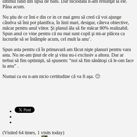
ultimul rând din lipsă de bani. Dar niciodată n-am renunţat la ele.
Pâna acum.
Nu ştiu de ce îmi e din ce in ce mai greu să cred că voi ajunge
cândva să îmi pot planifica, în linii mari, desigur, câteva obiective,
măcar pentru anul viitor. Şi planul ăla să fie măcar 80% realizabil.
Spun anul ce vine pentru că nu mai sunt copil şi mi-ar plăcea ca
lucrurile să se întâmple acum, cel mult la anu’.
Spun asta pentru că în primavară am făcut nişte planuri pentru vara
asta. Nu ne-am ţinut de ele şi vina nu-i exclusiv a altora. Dar ar
trebui să fim optimişti, să spunem: “noi să fim sănătoşi că le-om face
la anu” .
Numai ca eu n-am nicio certitudine că va fi aşa. 🙁
(Visited 64 times, 1 visits today)