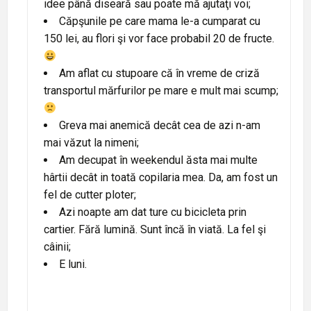
idee până diseară sau poate mă ajutaţi voi;
Căpşunile pe care mama le-a cumparat cu
150 lei, au flori şi vor face probabil 20 de fructe.
Am aflat cu stupoare că în vreme de criză
transportul mărfurilor pe mare e mult mai scump;
Greva mai anemică decât cea de azi n-am
mai văzut la nimeni;
Am decupat în weekendul ăsta mai multe
hârtii decât in toată copilaria mea. Da, am fost un
fel de cutter ploter;
Azi noapte am dat ture cu bicicleta prin
cartier. Fără lumină. Sunt încă în viată. La fel şi
câinii;
E luni.