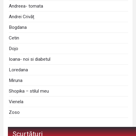
Andreea- tomata
Andrei Crivăț
Bogdana
Cetin
Dojo
Ioana- noi si diabetul
Loredana
Miruna
Shopika – stilul meu
Vienela
Zoso
Scurtături