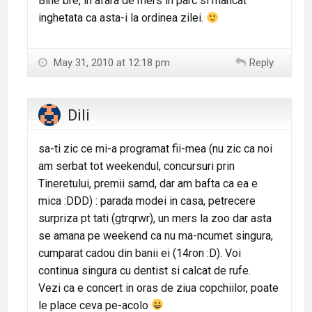
Bine bre, in afara de mers in parc si mancat
inghetata ca asta-i la ordinea zilei.
May 31, 2010 at 12:18 pm
Reply
Dili
sa-ti zic ce mi-a programat fii-mea (nu zic ca noi
am serbat tot weekendul, concursuri prin
Tineretului, premii samd, dar am bafta ca ea e
mica :DDD) : parada modei in casa, petrecere
surpriza pt tati (gtrqrwr), un mers la zoo dar asta
se amana pe weekend ca nu ma-ncumet singura,
cumparat cadou din banii ei (14ron :D). Voi
continua singura cu dentist si calcat de rufe.
Vezi ca e concert in oras de ziua copchiilor, poate
le place ceva pe-acolo