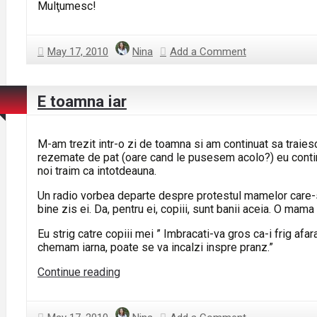
Mulţumesc!
May 17, 2010
Nina
Add a Comment
E toamna iar
M-am trezit intr-o zi de toamna si am continuat sa traiesc
rezemate de pat (oare cand le pusesem acolo?) eu contin
noi traim ca intotdeauna.
Un radio vorbea departe despre protestul mamelor care-si 
bine zis ei. Da, pentru ei, copiii, sunt banii aceia. O mama
Eu strig catre copiii mei ” Imbracati-va gros ca-i frig afar
chemam iarna, poate se va incalzi inspre pranz.”
E
Continue reading
toamna
iar