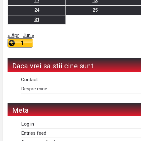
17
18
24
25
31
« Apr
Jun »
Daca vrei sa stii cine sunt
Contact
Despre mine
Meta
Log in
Entries feed