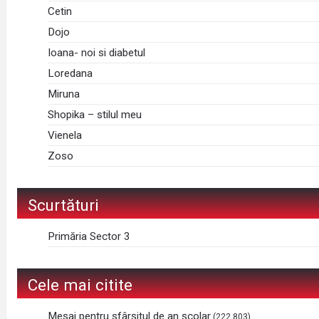
Cetin
Dojo
Ioana- noi si diabetul
Loredana
Miruna
Shopika – stilul meu
Vienela
Zoso
Scurtături
Primăria Sector 3
Cele mai citite
Mesaj pentru sfârșitul de an școlar
(222,803)