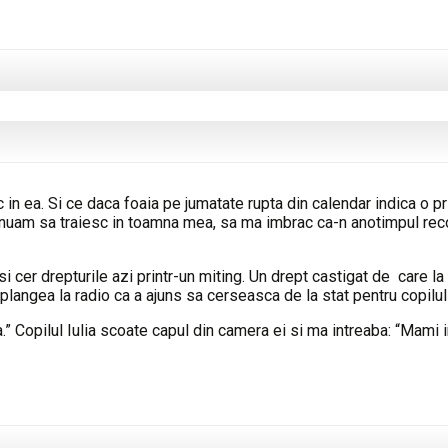
 in ea. Si ce daca foaia pe jumatate rupta din calendar indica o p
uam sa traiesc in toamna mea, sa ma imbrac ca-n anotimpul recol
cer drepturile azi printr-un miting. Un drept castigat de care la 
 plangea la radio ca a ajuns sa cerseasca de la stat pentru copilul e
a.” Copilul Iulia scoate capul din camera ei si ma intreaba: “Mami im