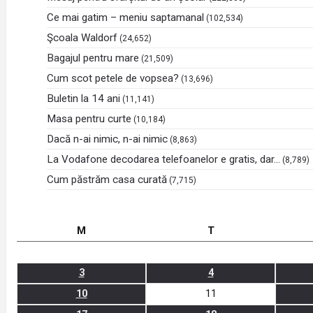
Ce mai gatim – meniu saptamanal
(102,534)
Şcoala Waldorf
(24,652)
Bagajul pentru mare
(21,509)
Cum scot petele de vopsea?
(13,696)
Buletin la 14 ani
(11,141)
Masa pentru curte
(10,184)
Dacă n-ai nimic, n-ai nimic
(8,863)
La Vodafone decodarea telefoanelor e gratis, dar…
(8,789)
Cum păstrăm casa curată
(7,715)
M
T
3
4
10
11