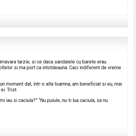
rimavara tarzie, si ce daca sandalele cu barete erau
telor si ma port ca intotdeauna. Caci indiferent de vreme
un moment dat, intr-o alta toamna, am beneficiat si eu, mai
i. Trist.
i iau si caciula?” “Nu puiule, nu-ti lua caciula, sa nu