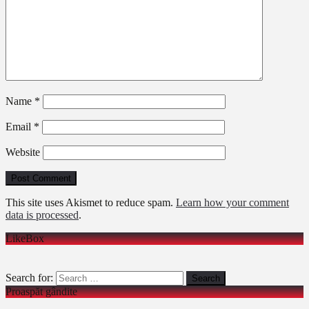
Name
*
Email
*
Website
This site uses Akismet to reduce spam.
Learn how your comment
data is processed
.
LikeBox
Search for:
Proaspăt gândite