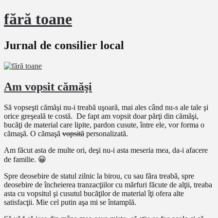
fără toane
Jurnal de consilier local
Am vopsit cămăşi
Să vopseşti cămăşi nu-i treabă uşoară, mai ales când nu-s ale tale şi
orice greşeală te costă. De fapt am vopsit doar părţi din cămăşi,
bucăţi de material care lipite, pardon cusute, între ele, vor forma o
cămaşă. O cămaşă
vopsită
personalizată.
Am făcut asta de multe ori, deşi nu-i asta meseria mea, da-i afacere
de familie. 😀
Spre deosebire de statul zilnic la birou, cu sau făra treabă, spre
deosebire de încheierea tranzacţiilor cu mărfuri făcute de alţii, treaba
asta cu vopsitul şi cusutul bucăţilor de material îţi ofera alte
satisfacţii. Mie cel putin aşa mi se întamplă.