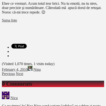
Ehee ce vremuri. Acum totul iese brici. Nu tu emotii, nu tu stres,
doar precizie şi numărătoare. Câteodată mă apucă dorul de retuşat.
Noroc că-mi trece repede. 😉
Sursa foto
(Visited 1,070 times, 1 visits today)
February 4, 2010
Nina
Previous
Next
0 Comments
Nicu
Ca pe timpu’ lu’ Nea Nicu cand scriam “adidas” cu sablon si pasta