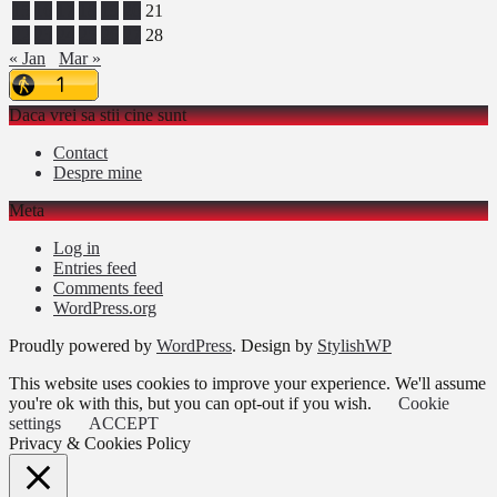
15
16
17
18
19
20
21
22
23
24
25
26
27
28
« Jan
Mar »
Daca vrei sa stii cine sunt
Contact
Despre mine
Meta
Log in
Entries feed
Comments feed
WordPress.org
Proudly powered by
WordPress
. Design by
StylishWP
This website uses cookies to improve your experience. We'll assume
you're ok with this, but you can opt-out if you wish.
Cookie
settings
ACCEPT
Privacy & Cookies Policy