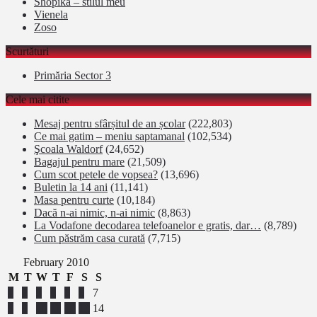
Shopika – stilul meu
Vienela
Zoso
Scurtături
Primăria Sector 3
Cele mai citite
Mesaj pentru sfârșitul de an școlar
(222,803)
Ce mai gatim – meniu saptamanal
(102,534)
Şcoala Waldorf
(24,652)
Bagajul pentru mare
(21,509)
Cum scot petele de vopsea?
(13,696)
Buletin la 14 ani
(11,141)
Masa pentru curte
(10,184)
Dacă n-ai nimic, n-ai nimic
(8,863)
La Vodafone decodarea telefoanelor e gratis, dar…
(8,789)
Cum păstrăm casa curată
(7,715)
February 2010
M
T
W
T
F
S
S
1
2
3
4
5
6
7
8
9
10
11
12
13
14