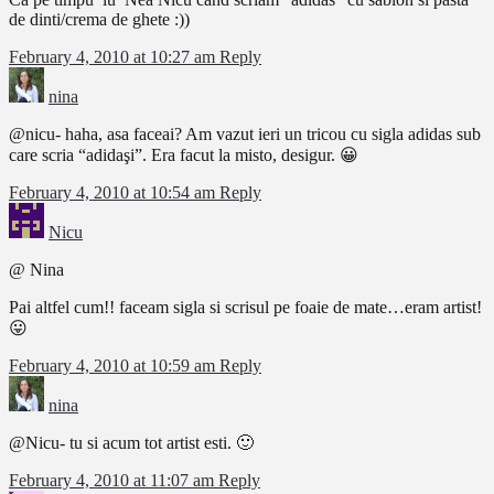
de dinti/crema de ghete :))
February 4, 2010 at 10:27 am
Reply
nina
@nicu- haha, asa faceai? Am vazut ieri un tricou cu sigla adidas sub
care scria “adidaşi”. Era facut la misto, desigur. 😀
February 4, 2010 at 10:54 am
Reply
Nicu
@ Nina
Pai altfel cum!! faceam sigla si scrisul pe foaie de mate…eram artist!
😛
February 4, 2010 at 10:59 am
Reply
nina
@Nicu- tu si acum tot artist esti. 🙂
February 4, 2010 at 11:07 am
Reply