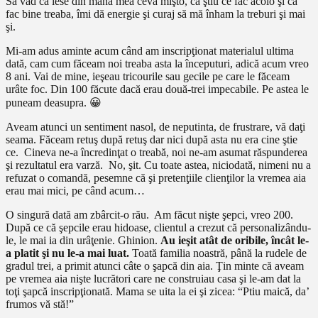
Să văd că iese din mâna mea ceva mişto, că ştiu ce fac acolo şi că
fac bine treaba, îmi dă energie şi curaj să mă înham la treburi şi mai
şi.
Mi-am adus aminte acum când am inscripţionat materialul ultima
dată, cam cum făceam noi treaba asta la începuturi, adică acum vreo
8 ani. Vai de mine, ieşeau tricourile sau gecile pe care le făceam
urâte foc. Din 100 făcute dacă erau două-trei impecabile. Pe astea le
puneam deasupra. 😀
Aveam atunci un sentiment nasol, de neputinta, de frustrare, vă daţi
seama. Făceam retuş după retuş dar nici după asta nu era cine ştie
ce. Cineva ne-a încredinţat o treabă, noi ne-am asumat răspunderea
şi rezultatul era varză. No, şit. Cu toate astea, niciodată, nimeni nu a
refuzat o comandă, pesemne că şi pretenţiile clienţilor la vremea aia
erau mai mici, pe când acum…
O singură dată am zbârcit-o rău. Am făcut nişte şepci, vreo 200.
După ce că şepcile erau hidoase, clientul a crezut că personalizându-
le, le mai ia din urâţenie. Ghinion.
Au ieşit atât de oribile, încât le-
a platit şi nu le-a mai luat.
Toată familia noastră, până la rudele de
gradul trei, a primit atunci câte o şapcă din aia. Ţin minte că aveam
pe vremea aia nişte lucrători care ne construiau casa şi le-am dat la
toţi şapcă inscripţionată. Mama se uita la ei şi zicea: “Ptiu maică, da’
frumos vă stă!”