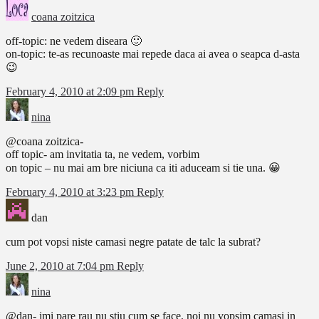
coana zoitzica
off-topic: ne vedem diseara 🙂
on-topic: te-as recunoaste mai repede daca ai avea o seapca d-asta
😉
February 4, 2010 at 2:09 pm
Reply
nina
@coana zoitzica-
off topic- am invitatia ta, ne vedem, vorbim
on topic – nu mai am bre niciuna ca iti aduceam si tie una. 😀
February 4, 2010 at 3:23 pm
Reply
dan
cum pot vopsi niste camasi negre patate de talc la subrat?
June 2, 2010 at 7:04 pm
Reply
nina
@dan- imi pare rau nu stiu cum se face, noi nu vopsim camasi in