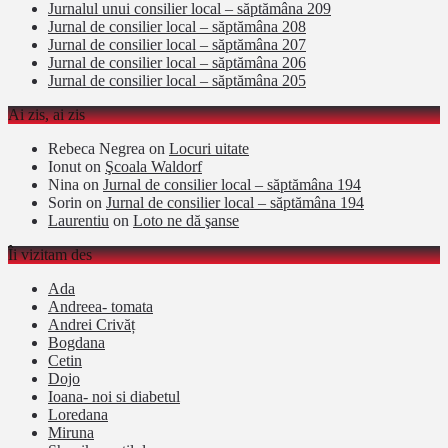
Jurnalul unui consilier local – săptămâna 209
Jurnal de consilier local – săptămâna 208
Jurnal de consilier local – săptămâna 207
Jurnal de consilier local – săptămâna 206
Jurnal de consilier local – săptămâna 205
Ai zis, ai zis
Rebeca Negrea
on
Locuri uitate
Ionut
on
Şcoala Waldorf
Nina
on
Jurnal de consilier local – săptămâna 194
Sorin
on
Jurnal de consilier local – săptămâna 194
Laurentiu
on
Loto ne dă şanse
Îi vizitam des
Ada
Andreea- tomata
Andrei Crivăț
Bogdana
Cetin
Dojo
Ioana- noi si diabetul
Loredana
Miruna