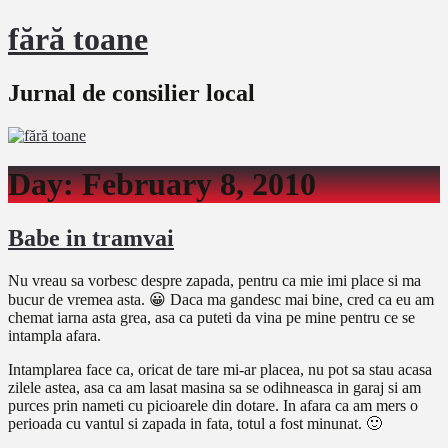
fără toane
Jurnal de consilier local
Day:
February 8, 2010
Babe in tramvai
Nu vreau sa vorbesc despre zapada, pentru ca mie imi place si ma
bucur de vremea asta. 😀 Daca ma gandesc mai bine, cred ca eu am
chemat iarna asta grea, asa ca puteti da vina pe mine pentru ce se
intampla afara.
Intamplarea face ca, oricat de tare mi-ar placea, nu pot sa stau acasa
zilele astea, asa ca am lasat masina sa se odihneasca in garaj si am
purces prin nameti cu picioarele din dotare. In afara ca am mers o
perioada cu vantul si zapada in fata, totul a fost minunat. 🙂