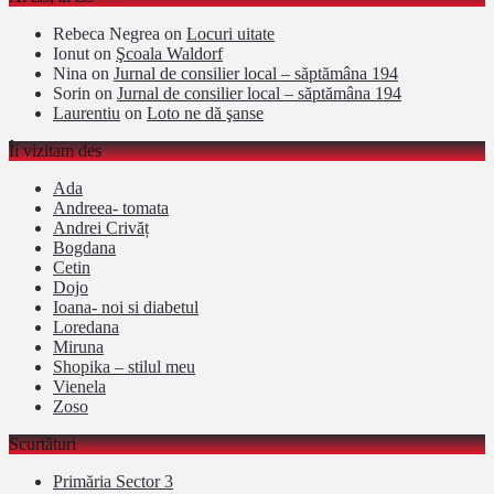
Rebeca Negrea
on
Locuri uitate
Ionut
on
Şcoala Waldorf
Nina
on
Jurnal de consilier local – săptămâna 194
Sorin
on
Jurnal de consilier local – săptămâna 194
Laurentiu
on
Loto ne dă şanse
Îi vizitam des
Ada
Andreea- tomata
Andrei Crivăț
Bogdana
Cetin
Dojo
Ioana- noi si diabetul
Loredana
Miruna
Shopika – stilul meu
Vienela
Zoso
Scurtături
Primăria Sector 3