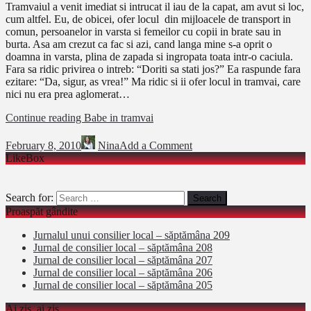
Tramvaiul a venit imediat si intrucat il iau de la capat, am avut si loc,
cum altfel. Eu, de obicei, ofer locul din mijloacele de transport in
comun, persoanelor in varsta si femeilor cu copii in brate sau in
burta. Asa am crezut ca fac si azi, cand langa mine s-a oprit o
doamna in varsta, plina de zapada si ingropata toata intr-o caciula.
Fara sa ridic privirea o intreb: “Doriti sa stati jos?” Ea raspunde fara
ezitare: “Da, sigur, as vrea!” Ma ridic si ii ofer locul in tramvai, care
nici nu era prea aglomerat…
Continue reading
Babe in tramvai
February 8, 2010
Nina
Add a Comment
LikeBox
Search for:
Proaspăt gândite
Jurnalul unui consilier local – săptămâna 209
Jurnal de consilier local – săptămâna 208
Jurnal de consilier local – săptămâna 207
Jurnal de consilier local – săptămâna 206
Jurnal de consilier local – săptămâna 205
Ai zis, ai zis