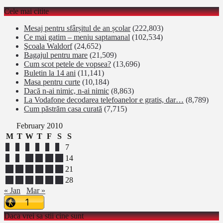
Cele mai citite
Mesaj pentru sfârșitul de an școlar
(222,803)
Ce mai gatim – meniu saptamanal
(102,534)
Şcoala Waldorf
(24,652)
Bagajul pentru mare
(21,509)
Cum scot petele de vopsea?
(13,696)
Buletin la 14 ani
(11,141)
Masa pentru curte
(10,184)
Dacă n-ai nimic, n-ai nimic
(8,863)
La Vodafone decodarea telefoanelor e gratis, dar…
(8,789)
Cum păstrăm casa curată
(7,715)
February 2010
M
T
W
T
F
S
S
1
2
3
4
5
6
7
8
9
10
11
12
13
14
15
16
17
18
19
20
21
22
23
24
25
26
27
28
« Jan
Mar »
Daca vrei sa stii cine sunt